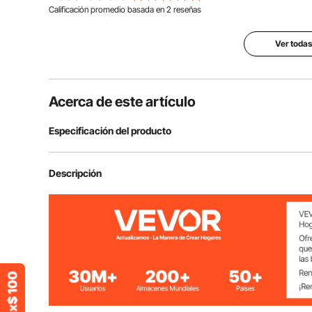
Calificación promedio basada en
2
reseñas
Ver todas
Acerca de este artículo
Especificación del producto
Número de modelo del artículo
VSR004
Descripción
Tensión y corriente nominales
CC 12V 80A
Color
Negro
Material principal
Aislador de plá