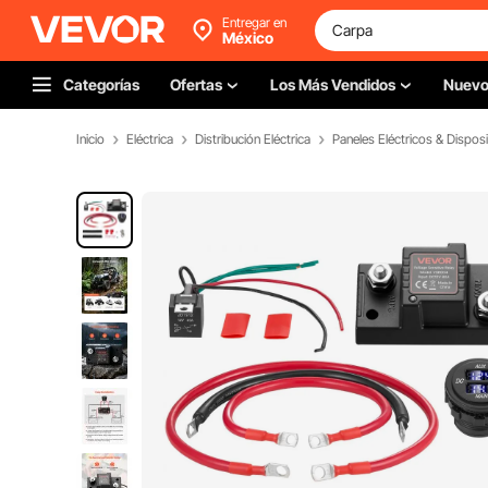
Entregar en
México
Categorías
Ofertas
Los Más Vendidos
Nuev
Inicio
Eléctrica
Distribución Eléctrica