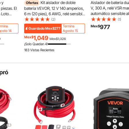
 y
Kit aislador de doble
Aislador de batería d
Ofertas
V, 300 A, relé VSR ma
piezas. El
batería VEVOR, 12 V 140 amperios,
automático sensible al
a Loto
6 m (20 pies), 6 AWG, relé sensible
pantalla LCD, aislador
ión de
al voltaje VSR manual y automático
(2)
(1)
inteligente para batería
as y
con voltímetro, pantalla LCD,
977
rmina
Termina
Mex$
Guardado
Mex$277
plomo-ácido, para co
 seguridad
aislador de batería inteligente,
osto 14
Agosto 15
autocaravana, UTV, A
do en
compatible con baterías de litio,
1,049
Mex$
9
Mex$1,326
ca y
para UTV
¡Solo Quedan 4!
183 Vistas Recientes
pró
estro aislador de batería inteligente no requiere pasos
y unos pocos pasos sencillos para conectarlo al sistema
e facilita la instalación.