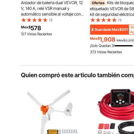
Aislador de batería dual VEVOR, 12
Kits de bloqueo
Ofertas
V, 140 A, relé VSR manual y
etiquetado VEVOR de 58 
automático sensible al voltaje con
kit de seguridad eléctric
pantalla LCD, aislador de batería
incluye candados, estac
(1)
(1)
inteligente para baterías de litio y
bloqueo, cerrojo, etiquet
578
Mex$
Te
Guardado
Mex$301
plomo-ácido, para coche, camión,
bridas. Herramientas de
Ag
127 Vistas Recientes
autocaravana, UTV, ATV, barco
para bloqueo y etiqueta
1,908
Mex$
Mex$2,20
industria, energía eléctri
¡Solo Quedan 3!
maquinaria.
373 Vistas Recientes
Quien compró este articulo también com
Diseñado para una instalación rápida y sencilla, nu
complicados. Solo se necesitan herramientas básicas 
de su vehículo, lo qu