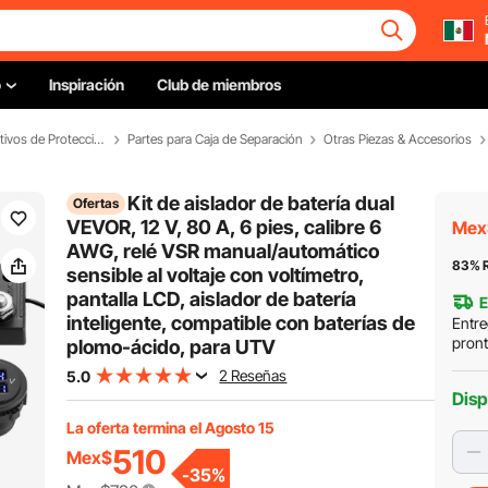
o
Inspiración
Club de miembros
Paneles Eléctricos & Dispositivos de Protección
Partes para Caja de Separación
Otras Piezas & Accesorios
Kit de aislador de batería dual
Ofertas
VEVOR, 12 V, 80 A, 6 pies, calibre 6
Mex
AWG, relé VSR manual/automático
83% R
sensible al voltaje con voltímetro,
pantalla LCD, aislador de batería
E
inteligente, compatible con baterías de
Entre
pron
plomo-ácido, para UTV
2 Reseñas
5.0
Disp
La oferta termina el Agosto 15
510
Mex$
-
35
%