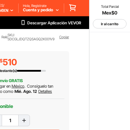
ES/
Hola, Regístrate
Total Parcial
Cuenta y pedido
MXN
Mex$0
Descargar Aplicación VEVOR
Ir al carrito
SKU:
Relé
Copiar
SDCGLJDQTZQSAGQ2K001V9
510
$
estante(s)
nvío GRATIS
gar en
México
.
Consíguelo tan
to como
Mié. Ago. 12
Detalles
onible