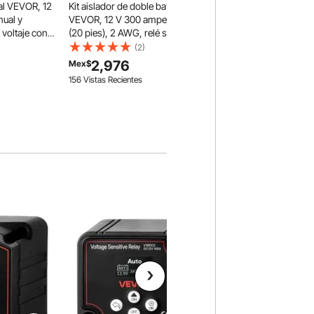
ual VEVOR, 12
Kit aislador de doble batería
nual y
VEVOR, 12 V 300 amperios, 6 m
 voltaje con
(20 pies), 2 AWG, relé sensible al
 de batería
voltaje VSR manual y automático
(2)
s de litio y
con voltímetro, pantalla LCD,
2,976
Mex$
che, camión,
aislador de batería inteligente,
156 Vistas Recientes
TV, barco
compatible con baterías de litio,
para UTV