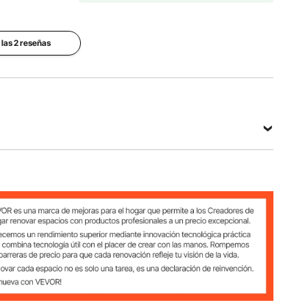
CC 12V
artículo
80A
VSR004
 las 2 reseñas
Dimensiones
Material
del producto
Peso neto
principal
(largo x
(incluidos
Aislador
ancho x
todos los
de
alto)
accesorios)
plástico
3,3 x 1,7 x
0,9
PA6 +
1,5
libras/0,4
cable de
pulgadas /
3 kg
cobre
85 x 43 x
37 mm
Ver todas las especificaciones
stico PA6 + cable de cobre