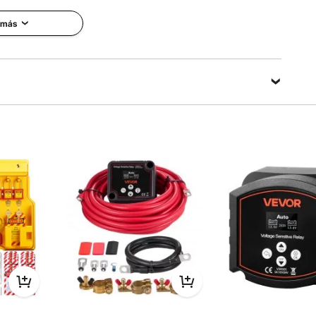
 más
co de alta resistencia, ofrece una gran resistencia a los
cias a un tratamiento especial, evita la entrada de agua y
olvo.