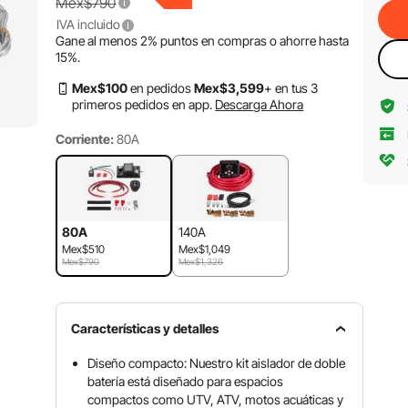
Mex$790
IVA incluido
Gane al menos
2%
puntos en compras o ahorre hasta
15%
.
Mex$
100
en pedidos
Mex$
3,599
+ en tus 3
primeros pedidos en app.
Descarga Ahora
Corriente:
80A
80A
140A
Mex$510
Mex$1,049
Mex$790
Mex$1,326
Características y detalles
Diseño compacto: Nuestro kit aislador de doble
batería está diseñado para espacios
compactos como UTV, ATV, motos acuáticas y