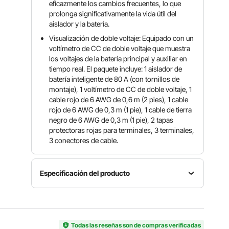
eficazmente los cambios frecuentes, lo que
prolonga significativamente la vida útil del
aislador y la batería.
Visualización de doble voltaje: Equipado con un
voltímetro de CC de doble voltaje que muestra
los voltajes de la batería principal y auxiliar en
tiempo real. El paquete incluye: 1 aislador de
batería inteligente de 80 A (con tornillos de
montaje), 1 voltímetro de CC de doble voltaje, 1
cable rojo de 6 AWG de 0,6 m (2 pies), 1 cable
rojo de 6 AWG de 0,3 m (1 pie), 1 cable de tierra
negro de 6 AWG de 0,3 m (1 pie), 2 tapas
protectoras rojas para terminales, 3 terminales,
3 conectores de cable.
Especificación del producto
Número
Tensión y
de
corriente
modelo
Color
nominales
del
Todas las reseñas son de compras verificadas
Negro