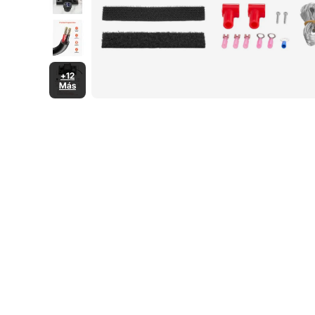
+12
Más