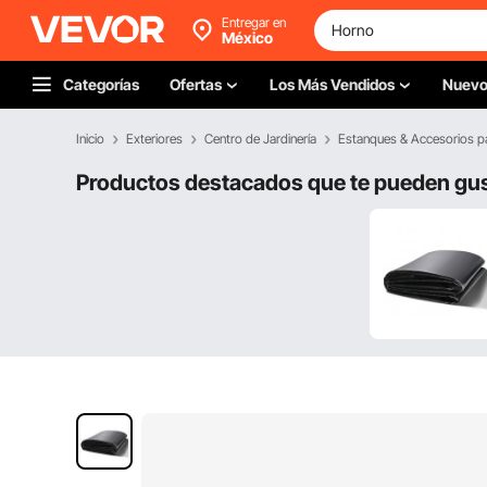
Entregar en
México
Categorías
Ofertas
Los Más Vendidos
Nuev
Inicio
Exteriores
Centro de Jardinería
Estanques & Accesorios p
Productos destacados que te pueden gu