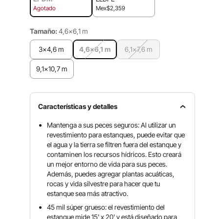
Agotado
Mex$2,359
Tamaño:
4,6x6,1 m
3x4,6 m
4,6x6,1 m
6,1x7,6 m
9,1x10,7 m
Características y detalles
Mantenga a sus peces seguros: Al utilizar un
revestimiento para estanques, puede evitar que
el agua y la tierra se filtren fuera del estanque y
contaminen los recursos hídricos. Esto creará
un mejor entorno de vida para sus peces.
Además, puedes agregar plantas acuáticas,
rocas y vida silvestre para hacer que tu
estanque sea más atractivo.
45 mil súper grueso: el revestimiento del
estanque mide 15' x 20' y está diseñado para