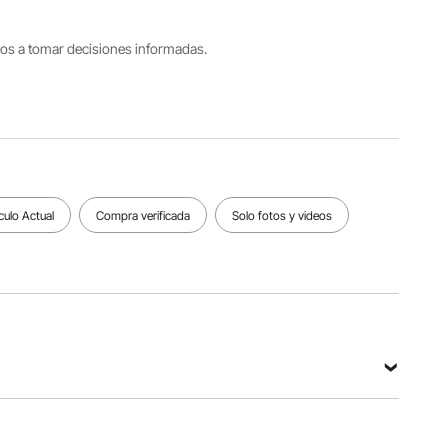
Peso
tros a tomar decisiones informadas.
Vida útil
De color
85,9
20 años
negro
libras / 39
kg
Ver todas las especificaciones
culo Actual
Compra verificada
Solo fotos y videos