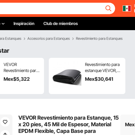
o
Inspiración
Club de miembros
ara Estanques
Accesorios para Estanques
Revestimiento para Estanques
star
VEVOR
Revestimiento para
Revestimiento para
estanque VEVOR,
Estanque, 10 x 15
9,1 x 10,7 m, 45
Mex$
5,322
Mex$
30,641
pies, 45 Mil de
milésimas de
Espesor, Material
pulgada de grosor,
EPDM Flexible,
flexible, de EPDM,
Capa Base para
de fácil corte, para
Estanques de Peces
estanques de peces
o Koi,
o koi, fuentes,
VEVOR Revestimiento para Estanque, 15
Características de
bases de cascadas,
x 20 pies, 45 Mil de Espesor, Material
Mex
Agua, Base de
jardines acuáticos,
EPDM Flexible, Capa Base para
Cascada, Fuentes,
color negro.