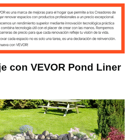
4,6 x 6 m
je con VEVOR Pond Liner
9 kg