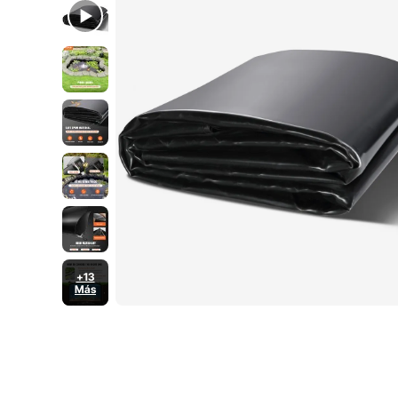
+13
Más