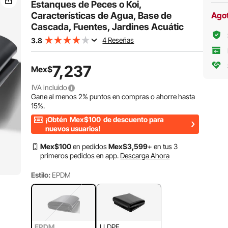
Jardines Acuátic
Estanques de Peces o Koi,
Características de Agua, Base de
Ago
Cascada, Fuentes, Jardines Acuátic
4 Reseñas
3.8
7,237
Mex$
IVA incluido
Gane al menos
2%
puntos en compras o ahorre hasta
15%
.
¡Obtén
Mex$100
de descuento para
nuevos usuarios!
Mex$
100
en pedidos
Mex$
3,599
+ en tus 3
primeros pedidos en app.
Descarga Ahora
Estilo:
EPDM
EPDM
LLDPE