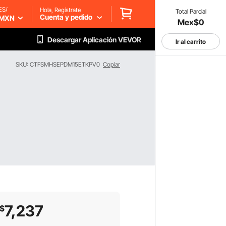
ES/
Hola, Regístrate
Total Parcial
Cuenta y pedido
MXN
Mex$0
Descargar Aplicación VEVOR
Ir al carrito
SKU: CTFSMHSEPDM15ETKPV0
Copiar
7,237
$