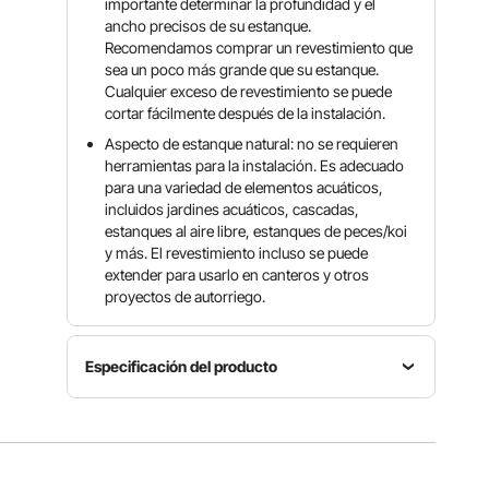
importante determinar la profundidad y el
ancho precisos de su estanque.
Recomendamos comprar un revestimiento que
sea un poco más grande que su estanque.
Cualquier exceso de revestimiento se puede
cortar fácilmente después de la instalación.
Aspecto de estanque natural: no se requieren
herramientas para la instalación. Es adecuado
para una variedad de elementos acuáticos,
incluidos jardines acuáticos, cascadas,
estanques al aire libre, estanques de peces/koi
y más. El revestimiento incluso se puede
extender para usarlo en canteros y otros
proyectos de autorriego.
Especificación del producto
Dimensiones
Espesor
Material
15 x 20
45 mil /
EPDM
pies / 4,6
1,5 mm
x 6 m