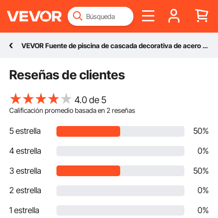
VEVOR Fuente de piscina de cascada decorativa de acero inoxidable de 59,1 "x 4,5" x 3,1 "con tira de luz LED para estanque de jardín en interiores y exteriores
Reseñas de clientes
4.0 de 5
Calificación promedio basada en
2
reseñas
5 estrella
50%
4 estrella
0%
3 estrella
50%
2 estrella
0%
1 estrella
0%