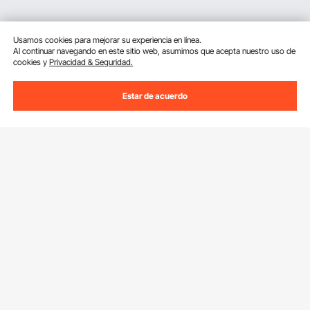
Usamos cookies para mejorar su experiencia en línea.
Al continuar navegando en este sitio web, asumimos que acepta nuestro uso de
cookies y
Privacidad & Seguridad.
Estar de acuerdo
Suscríbete a nuestro boletín.
Dirección de correo electrónico
Suscribirte
Si haces clic en el
suscribirte
botón,estás de acuerdo con nuestra
Política de Privacidad y Cookies
.
Servicios
Contacta con nosotros