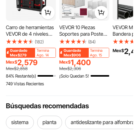
Carro de herramientas
VEVOR 10 Piezas
VEVOR Másti
VEVOR de 4 niveles
Soportes para Postes
Bandera par
con ruedas, capacidad
de Madera 6"x6"
9,14 m, Asta
(182)
(84)
de carga de 159 kg,
(152x152 mm) Base de
Bandera de 
2,4
Mex$
Guardado
Termina
Guardado
Termina
carro de trabajo
Anclaje de Acero
Extragrueso
Mex$279
Ago. 14
Mex$906
Ago. 15
rodante con cajón y
Inoxidable para Poste
Modular, co
2,579
1,400
Mex$
Mex$
panel perforado,
de Madera Tamaño
Fijación Kit
Mex$
2,858
Mex$
2,306
organizador de
Interno 140x150mm
de Montaje,
84% Restante(s)
¡Solo Quedan 5!
herramientas
para Barandilla,
Fiesta Even
749 Vistas Recientes
mecánicas con
Pasamanos, Pabellón,
Comercial Pa
sistema de bloqueo
Porche, Terraza
Negro
para garaje, almacén y
Búsquedas recomendadas
taller de reparación,
color negro.
sistema
planta
antideslizante para alfombra