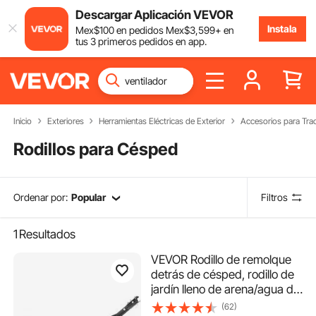
Descargar Aplicación VEVOR
Instala
Mex$
100
en pedidos
Mex$
3,599
+ en
tus 3 primeros pedidos en app.
Inicio
Exteriores
Herramientas Eléctricas de Exterior
Accesorios para Tra
Rodillos para Césped
Ordenar por:
Popular
Filtros
1
Resultados
VEVOR Rodillo de remolque
detrás de césped, rodillo de
jardín lleno de arena/agua de
400 libras, tambor LLDPE y
(62)