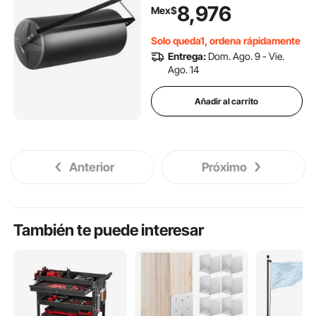
rodillo de césped con marco
8,976
Mex$
de acero con enchufe de fácil
giro, remolque detrás de un
Solo queda1, ordena rápidamente
tr
Entrega:
Dom. Ago. 9 - Vie.
Ago. 14
Añadir al carrito
Anterior
Próximo
También te puede interesar