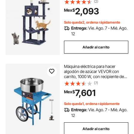
(2)
plataformas de salto, caseta grande
2,093
Mex$
con bola colgante, centro de
actividades para gatos, gris oscuro
Solo queda2, ordena rápidamente
Entrega:
Vie. Ago. 7 - Mié. Ago.
12
Añadir al carrito
Máquina eléctrica para hacer
algodón de azúcar VEVOR con
carrito, 1000 W, con recipiente de
acero inoxidable, cuchara y cajón
(7)
para azúcar, ideal para el hogar,
7,601
Mex$
cumpleaños infantiles y fiestas
familiares, color azul.
Solo queda1, ordena rápidamente
Entrega:
Vie. Ago. 7 - Mié. Ago.
12
Añadir al carrito