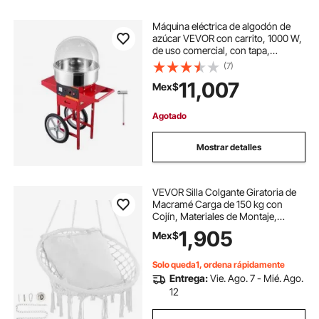
Máquina eléctrica de algodón de
azúcar VEVOR con carrito, 1000 W,
de uso comercial, con tapa,
recipiente de acero inoxidable,
(7)
cuchara medidora de azúcar y
11,007
Mex$
cajón. Ideal para el hogar,
cumpleaños infantiles y fiestas
familiares. Color rojo.
Agotado
Mostrar detalles
VEVOR Silla Colgante Giratoria de
Macramé Carga de 150 kg con
Cojín, Materiales de Montaje,
Cuerda de Algodón, Silla Columpio
1,905
Mex$
con Flecos para Dormitorio,
Terraza, Jardín, Interior, Exterior,
Blanco
Solo queda1, ordena rápidamente
Entrega:
Vie. Ago. 7 - Mié. Ago.
12