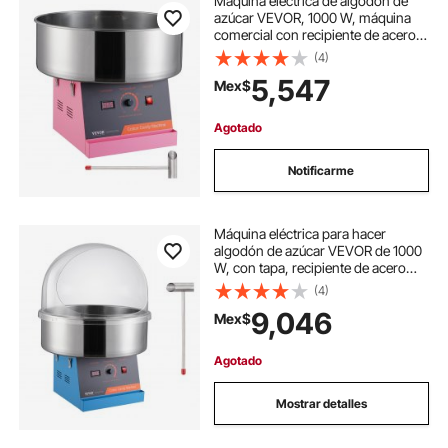
Máquina eléctrica de algodón de
azúcar VEVOR, 1000 W, máquina
comercial con recipiente de acero
inoxidable y cuchara medidora de
(4)
azúcar, perfecta para fiestas
5,547
Mex$
infantiles en casa o fiestas
familiares (rosa).
Agotado
Notificarme
Máquina eléctrica para hacer
algodón de azúcar VEVOR de 1000
W, con tapa, recipiente de acero
inoxidable y cuchara para azúcar,
(4)
ideal para cumpleaños infantiles y
9,046
Mex$
fiestas familiares (azul)
Agotado
Mostrar detalles