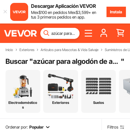
Descargar Aplicación VEVOR
Instala
Mex$
100
en pedidos
Mex$
3,599
+ en
tus 3 primeros pedidos en app.
Inicio
Exteriores
Artículos para Mascotas & Vida Salvaje
Suministros de 
Buscar "
azúcar para algodón de azúcar
"
Electrodoméstico
Exteriores
Suelos
s
Ordenar por:
Popular
Filtros