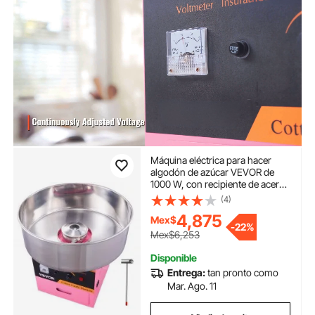
Máquina eléctrica para hacer
algodón de azúcar VEVOR de
1000 W, con recipiente de acero
inoxidable, cuchara para azúcar
(4)
y cajón, ideal para cumpleaños
4,875
Mex$
infantiles y fiestas familiares.
-
22%
Rosa.
Mex$6,253
Disponible
Entrega:
tan pronto como
Mar. Ago. 11