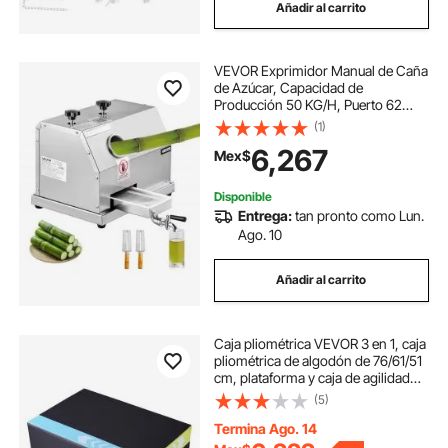
Añadir al carrito
VEVOR Exprimidor Manual de Caña
de Azúcar, Capacidad de
Producción 50 KG/H, Puerto 62
mm, Máquina de Jugo con Ruedas,
(1)
Extractor de Acero Inoxidable,
6,267
Mex$
Prensador para Uso Doméstico
Comercial Restaurante
Disponible
Entrega:
tan pronto como Lun.
Ago. 10
Añadir al carrito
Caja pliométrica VEVOR 3 en 1, caja
pliométrica de algodón de 76/61/51
cm, plataforma y caja de agilidad
para saltos, caja antideslizante para
(5)
ejercicios de fitness, ideal para
entrenamiento en casa,
Termina Ago. 14
acondicionamiento físico y fuerza,