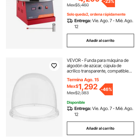
-
23%
Mex$5,460
Solo queda2, ordena rápidamente
Entrega:
Vie. Ago. 7 - Mié. Ago.
12
Añadir al carrito
VEVOR - Funda para máquina de
algodón de azúcar, cúpula de
acrílico transparente, compatible
con recipientes de 15 pulgadas para
Termina Ago. 15
máquinas de algodón de azúcar,
1,292
Mex$
ideal para fiestas y tiendas, con
-
46%
diseño de ranura inferior.
Mex$2,383
Disponible
Entrega:
Vie. Ago. 7 - Mié. Ago.
12
Añadir al carrito