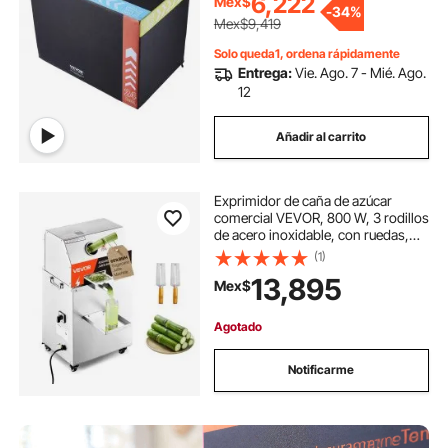
6,222
Mex$
-
34%
color negro
Mex$9,419
Solo queda1, ordena rápidamente
Entrega:
Vie. Ago. 7 - Mié. Ago.
12
Añadir al carrito
Exprimidor de caña de azúcar
comercial VEVOR, 800 W, 3 rodillos
de acero inoxidable, con ruedas,
para uso doméstico y comercial.
(1)
13,895
Mex$
Agotado
Notificarme