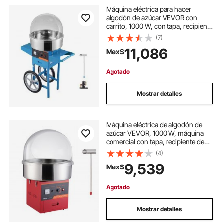
Máquina eléctrica para hacer
algodón de azúcar VEVOR con
carrito, 1000 W, con tapa, recipiente
de acero inoxidable, cuchara y
(7)
cajón para azúcar, ideal para el
11,086
Mex$
hogar, cumpleaños infantiles y
fiestas familiares, color azul.
Agotado
Mostrar detalles
Máquina eléctrica de algodón de
azúcar VEVOR, 1000 W, máquina
comercial con tapa, recipiente de
acero inoxidable, cuchara medidora
(4)
de azúcar, cajón, ideal para fiestas
9,539
Mex$
infantiles, cumpleaños y reuniones
familiares, roja
Agotado
Mostrar detalles