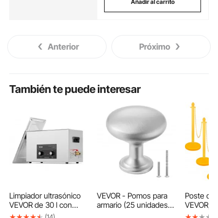
Añadir al carrito
Anterior
Próximo
También te puede interesar
Limpiador ultrasónico
VEVOR - Pomos para
Poste de 
VEVOR de 30 l con
armario (25 unidades,
VEVOR, p
temporizador y cesta
2,8 cm, aleación de
cadena de
(14)