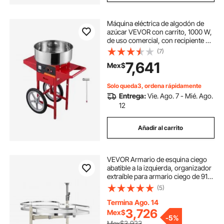
Máquina eléctrica de algodón de
azúcar VEVOR con carrito, 1000 W,
de uso comercial, con recipiente de
acero inoxidable, cuchara medidora
(7)
de azúcar y cajón. Ideal para el
7,641
Mex$
hogar, cumpleaños infantiles y
fiestas familiares. Color rojo.
Solo queda3, ordena rápidamente
Entrega:
Vie. Ago. 7 - Mié. Ago.
12
Añadir al carrito
VEVOR Armario de esquina ciego
abatible a la izquierda, organizador
extraíble para armario ciego de 91
cm de ancho, bandeja abatible de 2
(5)
niveles con altura ajustable,
organizador de cocina con cierre
Termina Ago. 14
suave, apertura a la izquierda
3,726
Mex$
-
5%
Mex$3,923