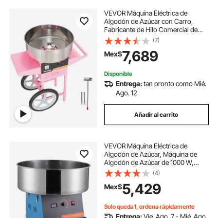
VEVOR Máquina Eléctrica de
Algodón de Azúcar con Carro,
Fabricante de Hilo Comercial de
1000 W con Tazón de Acero
(7)
Inoxidable, Cuchara de Azúcar y
7,689
Mex$
Cajón, Perfecto para el Hogar,
Cumpleaños de Niños, Fiesta
Familiar, Rosa
Disponible
Entrega:
tan pronto como Mié.
Ago. 12
Añadir al carrito
VEVOR Máquina Eléctrica de
Algodón de Azúcar, Máquina de
Algodón de Azúcar de 1000 W,
Máquina de Algodón de Azúcar con
(4)
Tazón de Acero Inoxidable y
5,429
Mex$
Cuchara de Azúcar, para el Hogar,
Fiesta, Azul
Solo queda1, ordena rápidamente
Entrega:
Vie. Ago. 7 - Mié. Ago.