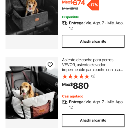
perros pequeños y medianos de
674
Mex$
-
17%
hasta 18 kg, color negro
Mex$810
Disponible
Entrega:
Vie. Ago. 7 - Mié. Ago.
12
Añadir al carrito
Asiento de coche para perros
VEVOR, asiento elevador
impermeable para coche con asas
laterales y bolsillo de
(2)
almacenamiento, correa de
880
Mex$
seguridad con clip y relleno de
algodón PP, cama para perros
pequeños de hasta 11,3 kg, color
Casi agotado
gris
Entrega:
Vie. Ago. 7 - Mié. Ago.
12
Añadir al carrito