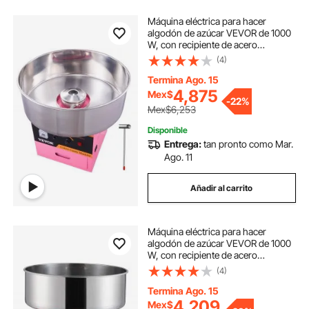
Máquina eléctrica para hacer
algodón de azúcar VEVOR de 1000
W, con recipiente de acero
inoxidable, cuchara para azúcar y
(4)
cajón, ideal para cumpleaños
infantiles y fiestas familiares. Rosa.
Termina Ago. 15
4,875
Mex$
-
22%
Mex$6,253
Disponible
Entrega:
tan pronto como Mar.
Ago. 11
Añadir al carrito
Máquina eléctrica para hacer
algodón de azúcar VEVOR de 1000
W, con recipiente de acero
inoxidable y cuchara para azúcar,
(4)
ideal para cumpleaños infantiles y
fiestas familiares (roja)
Termina Ago. 15
4,209
Mex$