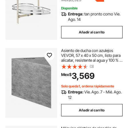
Disponible
Entrega:
tan pronto como Vie.
Ago. 14
Añadir al carrito
Asiento de ducha con azulejos
VEVOR, 57 x 40 x 50 cm, listo para
alicatar, resistente al agua y 100 % a
prueba de fugas, asiento de ducha
(3)
esquinero para azulejos, con
3,569
Mex$
capacidad de carga de 200 kg,
color gris
Solo queda1, ordena rápidamente
Entrega:
Vie. Ago. 7 - Mié. Ago.
12
Añadir al carrito