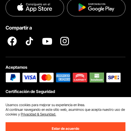
Políticas de Privacidad
Ayuda & FAQs
Pro member program T&Cs
Compartir a
Aceptamos
Certificación de Seguridad
Usamos cookies para mejorar su experiencia en línea.
Al continuar navegando en este sitio web, asumimos que acepta nuestro uso de
cookies y
Privacidad & Seguridad.
© 2026 vevor.mx. Reservados Todos Los Derechos
Preferencias de cookies
Estar de acuerdo