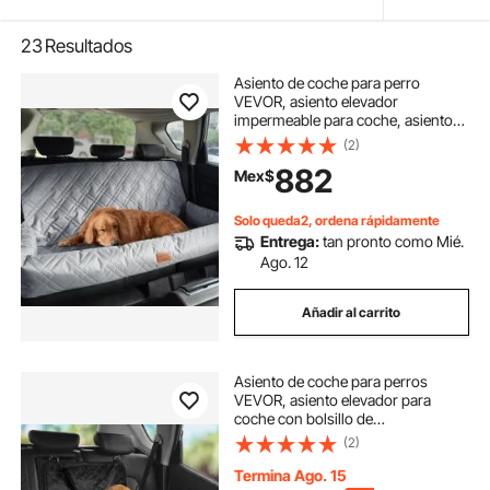
23
Resultados
Asiento de coche para perro
VEVOR, asiento elevador
impermeable para coche, asiento
para mascotas con correa de
(2)
seguridad con clip, relleno de
882
Mex$
algodón PP, cama para perro
mediano y grande de hasta 45 kg,
gris
Solo queda2, ordena rápidamente
Entrega:
tan pronto como Mié.
Ago. 12
Añadir al carrito
Asiento de coche para perros
VEVOR, asiento elevador para
coche con bolsillo de
almacenamiento, correa de
(2)
seguridad con clip, relleno de
esponja y algodón PP, cama para
Termina Ago. 15