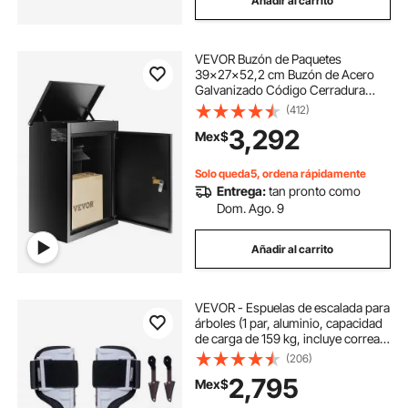
Añadir al carrito
VEVOR Buzón de Paquetes
39x27x52,2 cm Buzón de Acero
Galvanizado Código Cerradura
Montaje en Pared Independiente
(412)
Deflector Antirrobo Extraíble
3,292
Mex$
Depósito de Paquetes impermeable
IPX3 para Hogar Porche
Solo queda5, ordena rápidamente
Entrega:
tan pronto como
Dom. Ago. 9
Añadir al carrito
VEVOR - Espuelas de escalada para
árboles (1 par, aluminio, capacidad
de carga de 159 kg, incluye correas
y protectores de espuelas), equipo
(206)
de arboricultura para trepar, cazar y
2,795
Mex$
recolectar fruta, color blanco