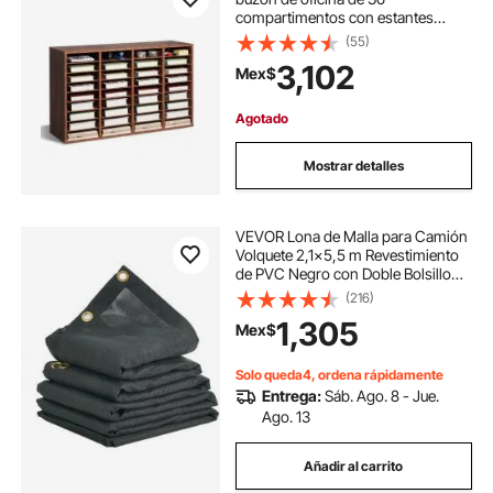
compartimentos con estantes
extraíbles, clasificador de buzones
(55)
de madera de aglomerado para
3,102
Mex$
oficina, hogar, aula, clasificador de
archivos, documentos y papel,
marrón oscuro
Agotado
Mostrar detalles
VEVOR Lona de Malla para Camión
Volquete 2,1x5,5 m Revestimiento
de PVC Negro con Doble Bolsillo
Ojales de Latón, Correa Reforzada
(216)
con Doble Costura para Sistema de
1,305
Mex$
Camión Volquete Manual o
Eléctrico
Solo queda4, ordena rápidamente
Entrega:
Sáb. Ago. 8 - Jue.
Ago. 13
Añadir al carrito