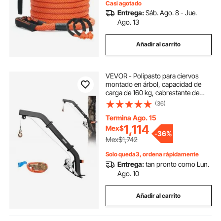
Casi agotado
Entrega:
Sáb. Ago. 8 - Jue.
Ago. 13
Añadir al carrito
VEVOR - Polipasto para ciervos
montado en árbol, capacidad de
carga de 160 kg, cabrestante de
caza con correa de trinquete,
(36)
colgador resistente para ciervos
para desollar, limpiar, colgar
Termina Ago. 15
alimento y preparar el terreno, color
1,114
Mex$
-
36%
negro
Mex$1,742
Solo queda3, ordena rápidamente
Entrega:
tan pronto como Lun.
Ago. 10
Añadir al carrito