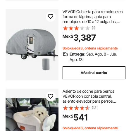
VEVOR Cubierta para remolque en
forma de lágrima, apta para
remolques de 10 a 12 pulgadas,
cubierta para caravana de 4 capas
(1)
no tejida mejorada, cubierta para
3,387
Mex$
remolque de viaje impermeable a
prueba de rayos UV con 2 correas a
prueba de viento y 1 bolsa de
Solo queda3, ordena rápidamente
almacenamiento
Entrega:
Sáb. Ago. 8 - Jue.
Ago. 13
Añadir al carrito
Asiento de coche para perros
VEVOR con consola central,
asiento elevador para perros
pequeños, asiento para mascotas
(131)
con reposabrazos, correa con clip,
541
Mex$
correas ajustables, soporta hasta
3,6 kg, marrón claro
Solo queda3, ordena rápidamente