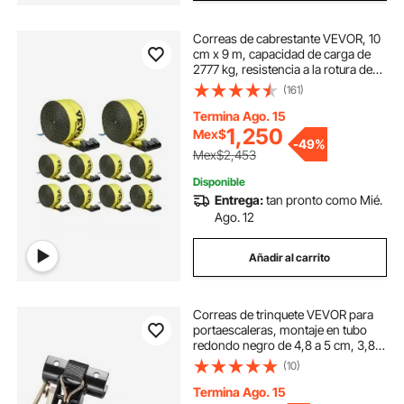
Correas de cabrestante VEVOR, 10
cm x 9 m, capacidad de carga de
2777 kg, resistencia a la rotura de
8277 kg, correas para camión con
(161)
gancho plano, amarres para
plataforma, control de carga para
Termina Ago. 15
remolques, granjas, rescates,
1,250
Mex$
-
49%
protección de árboles, amarillas
Mex$2,453
(paquete de 10)
Disponible
Entrega:
tan pronto como Mié.
Ago. 12
Añadir al carrito
Correas de trinquete VEVOR para
portaescaleras, montaje en tubo
redondo negro de 4,8 a 5 cm, 3,8
cm de ancho x 2,2 m de largo, con
(10)
ganchos dobles en J, capacidad de
carga de 227 kg, correa de carga
Termina Ago. 15