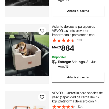
buzon para correo exterior
Añadir al carrito
Asiento de coche para perros
VEVOR, asiento elevador
impermeable para coche con
bolsillo de almacenamiento, correa
(131)
de seguridad con clip y relleno de
884
Mex$
esponja, cama para perros
pequeños y medianos de hasta 25
kg, color marrón
Disponible
Entrega:
Sáb. Ago. 8 - Jue.
Ago. 13
Añadir al carrito
VEVOR - Carretilla para paneles de
yeso (capacidad de carga de 817
kg), plataforma de acero con 4
ruedas giratorias, resistente y
(324)