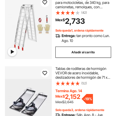
para motocicletas, de 340 kg, para
camionetas, remolques, con
correas de carga para motocicletas,
(42)
motos todoterreno, UTV,
2,733
Mex$
cortacéspedes, camiones,
quitanieves y remolques de carga.
225 cm de largo x 30 cm de ancho.
Solo queda1, ordena rápidamente
1 unidad.
Entrega:
tan pronto como Lun.
Ago. 10
Añadir al carrito
Tablas de rodilleras de hormigón
VEVOR de acero inoxidable,
deslizadores de hormigón de 71 x
20 cm, tablas de rodilleras para
(52)
hormigón, rodilleras móviles para
hormigón, con rodilleras y correas
Termina Ago. 14
para acabados de cemento y
2,152
Mex$
-
19%
hormigón.
Mex$2,645
Solo queda3, ordena rápidamente
Entrega:
Sáb. Ago. 8 - Jue.