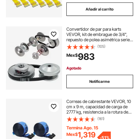
Añadir al carrito
Convertidor de par para karts
VEVOR, kit de embrague de 3/4",
repuesto de polea asimétrica serie
30 con correa de transmisión, para
(105)
motores pequeños de 2 a 8 HP,
983
Mex$
reemplaza Comet 219552, Manco
5957 y Yerf Dog Q43201W
Agotado
Notificarme
Correas de cabrestante VEVOR, 10
cm x 9 m, capacidad de carga de
2777 kg, resistencia a la rotura de
8277 kg, correas para camión con
(161)
gancho plano, amarres para
plataforma, control de carga para
Termina Ago. 15
remolques, granjas, rescates,
1,319
Mex$
-
51%
protección de árboles, color azul