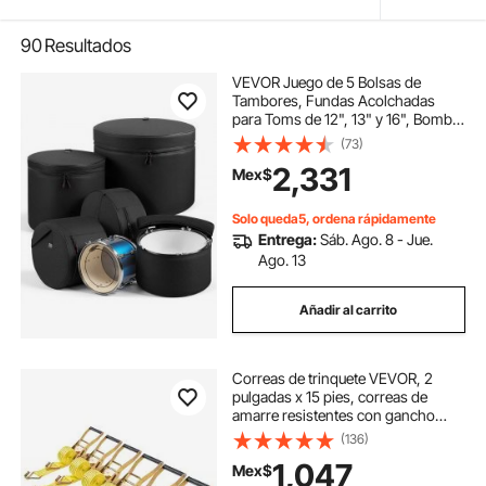
90
Resultados
VEVOR Juego de 5 Bolsas de
Tambores, Fundas Acolchadas
para Toms de 12", 13" y 16", Bombo
de 22", Caja de 14", con Correa de
(73)
Hombro, de 600D Impermeable y
2,331
Mex$
Antichoque, para Tambores de
Batería, Negro
Solo queda5, ordena rápidamente
Entrega:
Sáb. Ago. 8 - Jue.
Ago. 13
Añadir al carrito
Correas de trinquete VEVOR, 2
pulgadas x 15 pies, correas de
amarre resistentes con gancho
doble en J, resistencia a la rotura de
(136)
5000 libras, bolsa de transporte,
1,047
Mex$
trinquete de amarre para