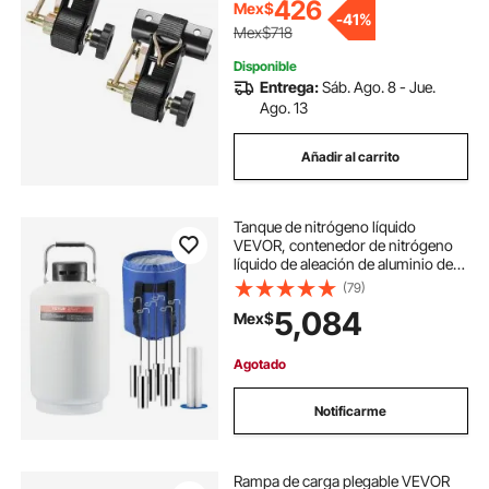
resistente con hebilla de seguridad
426
Mex$
-
41%
(paquete de 2)
Mex$718
Disponible
Entrega:
Sáb. Ago. 8 - Jue.
Ago. 13
Añadir al carrito
Tanque de nitrógeno líquido
VEVOR, contenedor de nitrógeno
líquido de aleación de aluminio de
10 L, Dewar de tanque de LN2 con 6
(79)
recipientes y bolsa de transporte
5,084
Mex$
con correas, tanque criogénico
para la industria de la belleza,
preservación de semen, uso
Agotado
científico
Notificarme
Rampa de carga plegable VEVOR