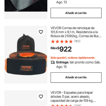
Ago. 13
Añadir al carrito
VEVOR Correa de remolque de
101,6 mm x 9,1 m, Resistencia a la
Rotura de 21092kg, Correa de Bucle
Triplemente Reforzada con Fundas
(162)
Protectoras y Bolsa de
922
Mex$
Almacenamiento para
Recuperación Todoterreno
Solo queda1, ordena rápidamente
Entrega:
tan pronto como Sáb.
Ago. 15
Añadir al carrito
VEVOR - Espuelas para trepar
árboles (1 par, acero aleado,
capacidad de carga de 159 kg,
incluye correas y protectores de
(206)