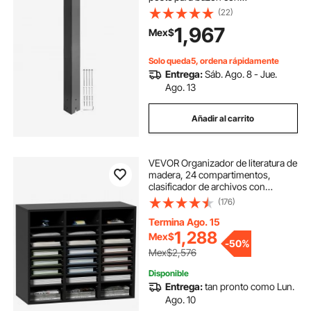
recubrimiento en polvo negro,
(22)
poste de acero Q235 para montaje
1,967
Mex$
en superficie en aceras y calles,
poste universal para buzón exterior.
Solo queda5, ordena rápidamente
Entrega:
Sáb. Ago. 8 - Jue.
Ago. 13
Añadir al carrito
VEVOR Organizador de literatura de
madera, 24 compartimentos,
clasificador de archivos con
estantes extraíbles, ranura para
(176)
buzones para oficina, hogar, aula,
organización de salas de correo,
Termina Ago. 15
certificado EPA, negro
1,288
Mex$
-
50%
Mex$2,576
Disponible
Entrega:
tan pronto como Lun.
Ago. 10