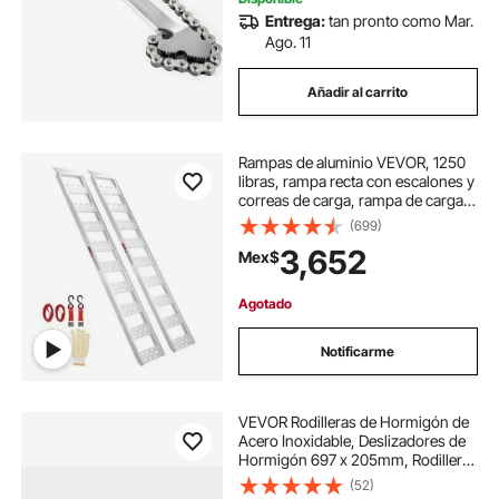
Entrega:
tan pronto como Mar.
Ago. 11
Añadir al carrito
Rampas de aluminio VEVOR, 1250
libras, rampa recta con escalones y
correas de carga, rampa de carga
portátil para motocicletas,
(699)
vehículos todo terreno, camiones,
3,652
Mex$
cortadoras de césped, motos de
cross, tractores de jardín, 78" de
largo x 12" de ancho, 2 piezas
Agotado
Notificarme
VEVOR Rodilleras de Hormigón de
Acero Inoxidable, Deslizadores de
Hormigón 697 x 205mm, Rodilleras
de Hormigón, Par de Deslizadores
(52)
Móviles, con Correas de Tabla para