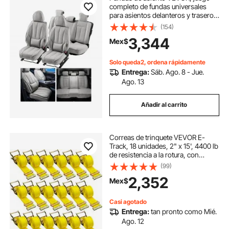
completo de fundas universales
para asientos delanteros y traseros,
13 piezas de piel sintética, diseño
(154)
totalmente cerrado, reposacabezas
3,344
Mex$
desmontable y compatible con
airbag, para la mayoría de coches,
SUV y camiones.
Solo queda2, ordena rápidamente
Entrega:
Sáb. Ago. 8 - Jue.
Ago. 13
Añadir al carrito
Correas de trinquete VEVOR E-
Track, 18 unidades, 2" x 15', 4400 lb
de resistencia a la rotura, con
correas de poliéster, resortes y
(99)
trinquetes, amarres duraderos para
2,352
Mex$
motocicletas, neumáticos y
remolques.
Casi agotado
Entrega:
tan pronto como Mié.
Ago. 12