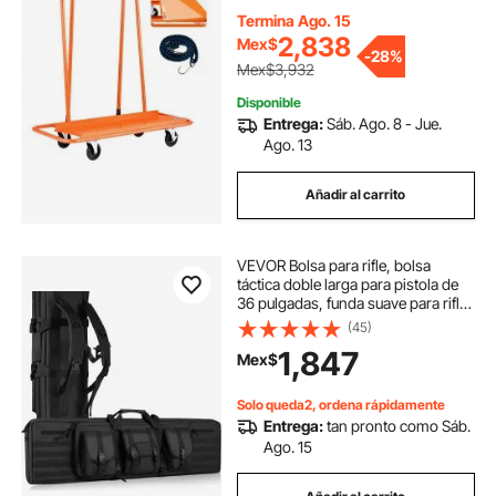
duradera, con correa de amarre
para madera contrachapada, yeso
Termina Ago. 15
y vidrio, color naranja
2,838
Mex$
-
28%
Mex$3,932
Disponible
Entrega:
Sáb. Ago. 8 - Jue.
Ago. 13
Añadir al carrito
VEVOR Bolsa para rifle, bolsa
táctica doble larga para pistola de
36 pulgadas, funda suave para rifle
con cremallera con cerradura, asa
(45)
portátil y correa para el hombro, 3
1,847
Mex$
bolsillos de almacenamiento
Solo queda2, ordena rápidamente
Entrega:
tan pronto como Sáb.
Ago. 15