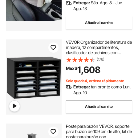
Entrega:
Sáb. Ago. 8 - Jue.
Ago. 13
Añadir al carrito
VEVOR Organizador de literatura de
madera, 12 compartimentos,
clasificador de archivos con
estantes extraíbles, ranura para
(176)
buzones para oficina, hogar, aula,
1,608
Mex$
organización de salas de correo,
certific
Solo queda4, ordena rápidamente
Entrega:
tan pronto como Lun.
Ago. 10
Añadir al carrito
Poste para buzón VEVOR, soporte
para buzón de 109 cm de alto, kit de
poste para buzón con