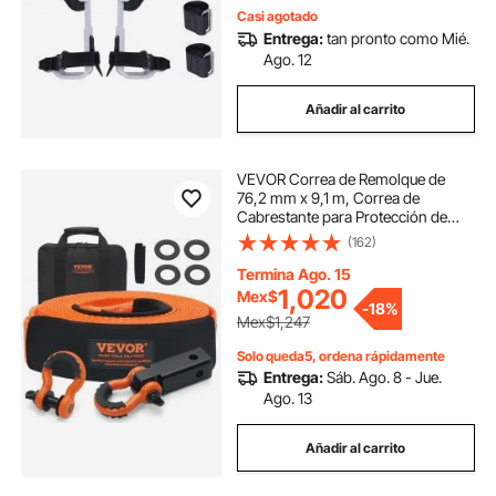
Casi agotado
Entrega:
tan pronto como Mié.
Ago. 12
Añadir al carrito
VEVOR Correa de Remolque de
76,2 mm x 9,1 m, Correa de
Cabrestante para Protección de
Árboles, Bucle Triple Reforzado y
(162)
Fundas Protectoras y Bolsa de
Almacenamiento, para Camión,
Termina Ago. 15
Jeep, SUV, ATV
1,020
Mex$
-
18%
Mex$1,247
Solo queda5, ordena rápidamente
Entrega:
Sáb. Ago. 8 - Jue.
Ago. 13
Añadir al carrito