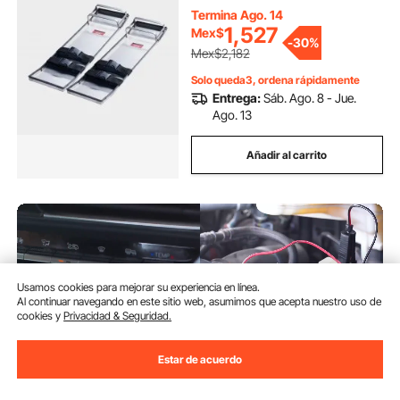
Acabado de Cemento y Hormigón
Termina Ago. 14
1,527
Mex$
-
30%
Mex$2,182
Solo queda3, ordena rápidamente
Entrega:
Sáb. Ago. 8 - Jue.
Ago. 13
Añadir al carrito
Usamos cookies para mejorar su experiencia en línea.
Al continuar navegando en este sitio web, asumimos que acepta nuestro uso de
cookies y
Privacidad & Seguridad.
Estar de acuerdo