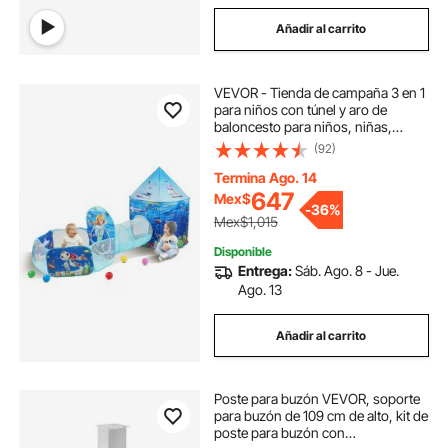
Añadir al carrito
VEVOR - Tienda de campaña 3 en 1
para niños con túnel y aro de
baloncesto para niños, niñas,
bebés y niños pequeños. Casa de
(92)
juegos desplegable para interior y
exterior con bolsa de transporte y
Termina Ago. 14
correas. Regalos de cumpleaños,
647
Mex$
-
36%
color azul océano.
Mex$1,015
Disponible
Entrega:
Sáb. Ago. 8 - Jue.
Ago. 13
Añadir al carrito
Poste para buzón VEVOR, soporte
para buzón de 109 cm de alto, kit de
poste para buzón con