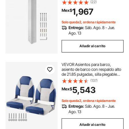
recubrimiento en polvo blanco,
(22)
soporte de acero Q235, poste de
1,967
Mex$
montaje en superficie para aceras y
calles, poste universal para buzón
exterior.
Solo queda2, ordena rápidamente
Entrega:
Sáb. Ago. 8 - Jue.
Ago. 13
Añadir al carrito
VEVOR Asientos para barco,
asiento de barco con respaldo alto
de 21.85 pulgadas, silla plegable
para barco con acolchado de
(137)
esponja espesa y bisagra, sillas
5,543
Mex$
plegables para capitán de barco
para barco
Solo queda2, ordena rápidamente
Entrega:
Sáb. Ago. 8 - Jue.
Ago. 13
Añadir al carrito