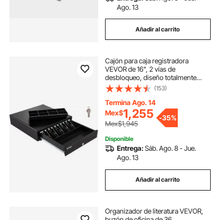
Ago. 13
Añadir al carrito
Cajón para caja registradora
VEVOR de 16", 2 vías de
desbloqueo, diseño totalmente
extraíble con bandeja para 5 billetes
(153)
y 8 monedas, 2 llaves incluidas,
tamaño compacto para
Termina Ago. 14
supermercados, bares, cafeterías y
1,255
Mex$
-
35%
restaurantes.
Mex$1,945
Disponible
Entrega:
Sáb. Ago. 8 - Jue.
Ago. 13
Añadir al carrito
Organizador de literatura VEVOR,
buzón de oficina de 36