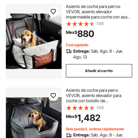
Asiento de coche para perros
VEVOR, asiento elevador
impermeable para coche con asas
laterales y bolsillo de
(131)
almacenamiento, correa de
880
Mex$
seguridad con clip y relleno de
algodón PP, cama para perros
pequeños de hasta 11,3 kg, color
Casi agotado
gris
Entrega:
Sáb. Ago. 8 - Jue.
Ago. 13
Añadir al carrito
Asiento de coche para perro
VEVOR, asiento elevador para
coche con bolsillo de
almacenamiento, correa de
(131)
seguridad con clip, relleno de
1,482
Mex$
esponja, cama para coche para
perros medianos y grandes de
hasta 25 kg, gris
Solo queda3, ordena rápidamente
Entrega:
Sáb. Ago. 8 - Jue.