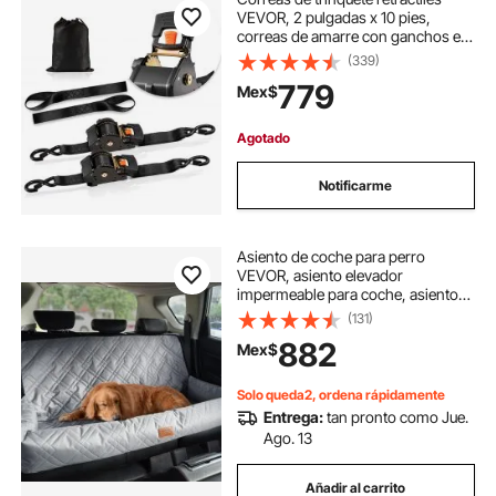
VEVOR, 2 pulgadas x 10 pies,
correas de amarre con ganchos en
forma de S, resistencia a la rotura
(339)
de 3033 lb, 2 bucles suaves,
779
Mex$
trinquete de amarre para
mudanzas, remolques,
motocicletas, kayaks, techo de
Agotado
automóvil, paquete de 2
Notificarme
Asiento de coche para perro
VEVOR, asiento elevador
impermeable para coche, asiento
para mascotas con correa de
(131)
seguridad con clip, relleno de
882
Mex$
algodón PP, cama para perro
mediano y grande de hasta 45 kg,
gris
Solo queda2, ordena rápidamente
Entrega:
tan pronto como Jue.
Ago. 13
Añadir al carrito