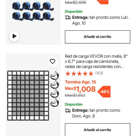
Mex$2,696
(paquete de 10)
Disponible
Entrega:
tan pronto como Lun.
Ago. 10
Añadir al carrito
Red de carga VEVOR con malla, 8"
x 6.7" para caja de camioneta,
redes de carga resistentes con
hebillas de leva, ganchos en S y
(153)
correa transversal, red de carga
para caja de camioneta para
Termina Ago. 15
remolque, SUV y Jeeps (96" x 80")
1,008
Mex$
-
46%
Mex$1,852
Disponible
Entrega:
tan pronto como
Dom. Ago. 9
Añadir al carrito