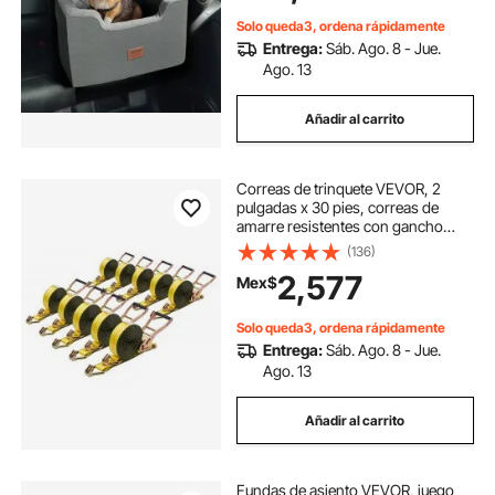
pequeños y medianos de hasta 25
kg, gris
Solo queda3, ordena rápidamente
Entrega:
Sáb. Ago. 8 - Jue.
Ago. 13
Añadir al carrito
Correas de trinquete VEVOR, 2
pulgadas x 30 pies, correas de
amarre resistentes con gancho
doble en J, resistencia a la rotura de
(136)
10,000 libras, trinquete de amarre
2,577
Mex$
para mudanzas, remolques,
motocicletas, kayaks, techo de
automóvil, paquete de 10
Solo queda3, ordena rápidamente
Entrega:
Sáb. Ago. 8 - Jue.
Ago. 13
Añadir al carrito
Fundas de asiento VEVOR, juego