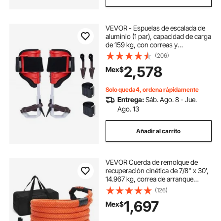
VEVOR - Espuelas de escalada de
aluminio (1 par), capacidad de carga
de 159 kg, con correas y
protectores, equipo de arboricultura
(206)
para trepar, cazar y recolectar fruta,
2,578
Mex$
color rojo
Solo queda4, ordena rápidamente
Entrega:
Sáb. Ago. 8 - Jue.
Ago. 13
Añadir al carrito
VEVOR Cuerda de remolque de
recuperación cinética de 7/8" x 30',
14.967 kg, correa de arranque
todoterreno de alta resistencia con
(126)
2 grilletes suaves (18.750 kg), 30 %
1,697
Mex$
de elasticidad, ideal para Jeep,
coche, camión, ATV, tractor.