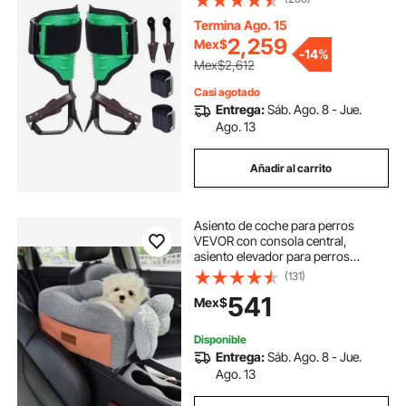
espiga), equipo de arboricultura
para trepar, cazar y recolectar fruta,
Termina Ago. 15
color verde
2,259
Mex$
-
14%
Mex$2,612
Casi agotado
Entrega:
Sáb. Ago. 8 - Jue.
Ago. 13
Añadir al carrito
Asiento de coche para perros
VEVOR con consola central,
asiento elevador para perros
pequeños, asiento para mascotas
(131)
con reposabrazos, correa con clip,
541
Mex$
correas ajustables, soporta hasta
3,6 kg, gris oscuro
Disponible
Entrega:
Sáb. Ago. 8 - Jue.
Ago. 13