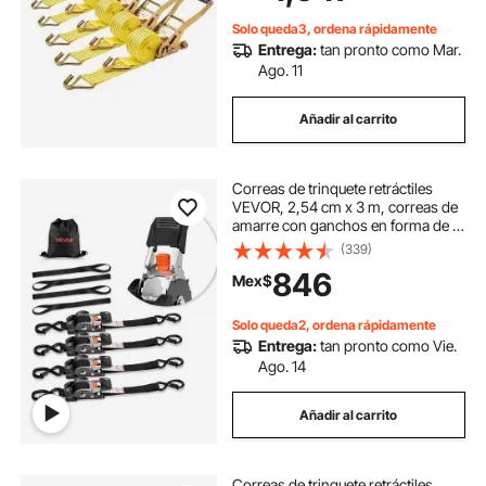
mudanzas, remolques,
motocicletas, kayaks, techo de
Solo queda3, ordena rápidamente
automóvil, paquete de 6
Entrega:
tan pronto como Mar.
Ago. 11
Añadir al carrito
Correas de trinquete retráctiles
VEVOR, 2,54 cm x 3 m, correas de
amarre con ganchos en forma de S,
resistencia a la rotura de 547 kg, 4
(339)
bucles suaves, trinquete de amarre
846
Mex$
para mudanzas, remolques,
motocicletas, kayaks y techos de
automóviles (paquete de 4)
Solo queda2, ordena rápidamente
Entrega:
tan pronto como Vie.
Ago. 14
Añadir al carrito
Correas de trinquete retráctiles