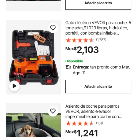
Añadir al carrito
Gato eléctrico VEVOR para coche, 5
toneladas/11 023 libras, hidráulico,
portátil, con bomba inflable
integrada y luz LED, ideal para SUV,
(1,787)
MPV, sedán, camión, cambio de
2,103
Mex$
neumáticos, reparación de garaje.
Disponible
Entrega:
tan pronto como Mar.
Ago. 11
Añadir al carrito
Asiento de coche para perros
VEVOR, asiento elevador
impermeable para coche con
bolsillo de almacenamiento, correa
(131)
de seguridad con clip y relleno de
1,241
Mex$
esponja, cama para perros