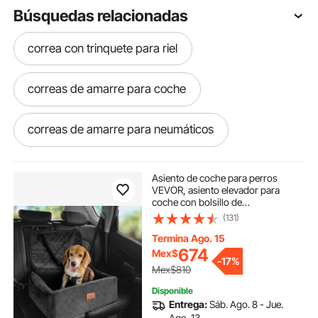
Búsquedas relacionadas
correa con trinquete para riel
correas de amarre para coche
correas de amarre para neumáticos
correas de amarre con trinquete uso pesado
Asiento de coche para perros
VEVOR, asiento elevador para
coche con bolsillo de
correas de elevación
almacenamiento, correa de
(131)
seguridad con clip, relleno de
esponja y algodón PP, cama para
Termina Ago. 15
perros pequeños y medianos de
buzón de correo para exterior
674
Mex$
-
17%
hasta 18 kg, color negro
Mex$810
buzon de correo para exterior
Disponible
Entrega:
Sáb. Ago. 8 - Jue.
Ago. 13