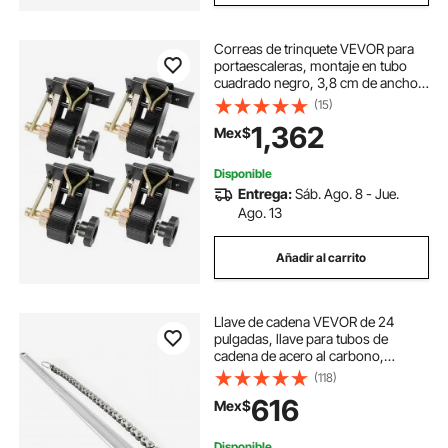
Correas de trinquete VEVOR para
portaescaleras, montaje en tubo
cuadrado negro, 3,8 cm de ancho x
2,2 m de largo, con ganchos
(15)
dobles en J, capacidad de carga de
1,362
Mex$
227 kg, correa de carga con hebilla
de seguridad (paquete de 4)
Disponible
Entrega:
Sáb. Ago. 8 - Jue.
Ago. 13
Añadir al carrito
Llave de cadena VEVOR de 24
pulgadas, llave para tubos de
cadena de acero al carbono,
resistente, con capacidad de 6,7
(118)
pulgadas de diámetro, llave para
616
Mex$
filtro de correa de cadena
Disponible