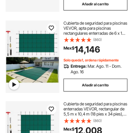
Añadir al carrito
Cubierta de seguridad para piscinas
VEVOR, apta para piscinas
rectangulares enterradas de 6 x 12
metros, cubierta de seguridad con
(860)
orificios de drenaje, cubierta de
14,146
Mex$
malla sólida para piscinas, cubierta
de seguridad de invierno, color
verde.
Solo queda1, ordena rápidamente
Entrega:
Mar. Ago. 11 - Dom.
Ago. 16
Añadir al carrito
Cubierta de seguridad para piscinas
enterradas VEVOR, rectangular de
5,5 m x 10,4 m (18 pies x 34 pies),
con escalón izquierdo, triple
(860)
costura, malla de PP de alta
12,008
Mex$
resistencia, buena permeabilidad a