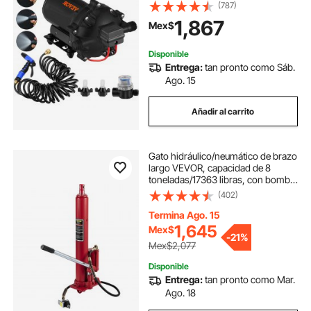
20 L/min, 70 PSI
(787)
1,867
Mex$
Disponible
Entrega:
tan pronto como Sáb.
Ago. 15
Añadir al carrito
Gato hidráulico/neumático de brazo
largo VEVOR, capacidad de 8
toneladas/17363 libras, con bomba
de pistón simple y base de
(402)
horquilla, elevador manual con asa,
para grúas de taller/garaje, elevador
Termina Ago. 15
de motor, rojo
1,645
Mex$
-
21%
Mex$2,077
Disponible
Entrega:
tan pronto como Mar.
Ago. 18