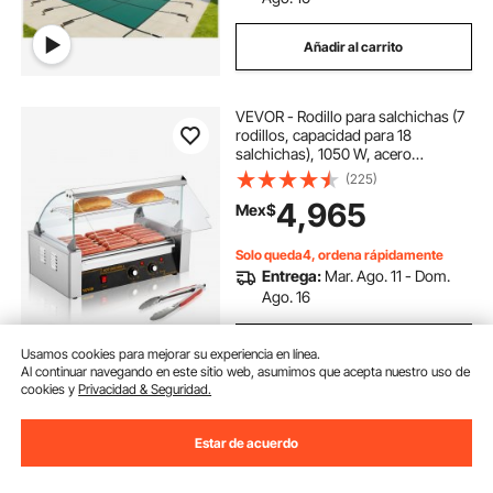
Añadir al carrito
VEVOR - Rodillo para salchichas (7
rodillos, capacidad para 18
salchichas), 1050 W, acero
inoxidable, control de temperatura
(225)
dual, campana de vidrio, cubierta
4,965
Mex$
acrílica, bandeja calentadora de
pan, bandeja de goteo de aceite
extraíble, certificación ETL
Solo queda4, ordena rápidamente
Entrega:
Mar. Ago. 11 - Dom.
Ago. 16
Añadir al carrito
Usamos cookies para mejorar su experiencia en línea.
Al continuar navegando en este sitio web, asumimos que acepta nuestro uso de
cookies y
Privacidad & Seguridad.
Estar de acuerdo