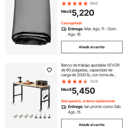
cubierta de PVC color carbón,
(860)
cubierta de seguridad redonda para
5,220
Mex$
piscina enterrada, cubierta de
seguridad sólida para piscina,
cubierta de protección invernal.
Casi agotado
Entrega:
Mar. Ago. 11 - Dom.
Ago. 16
Añadir al carrito
Banco de trabajo ajustable VEVOR
de 60 pulgadas, capacidad de
carga de 2000 lb, con toma de
corriente, ruedas y tablero
(324)
perforado, mesa de trabajo
5,450
Mex$
resistente con cubierta de madera
de roble para garaje, taller, oficina y
hogar.
Solo queda3, ordena rápidamente
Entrega:
tan pronto como Sáb.
Ago. 15
Añadir al carrito