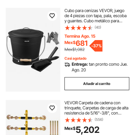
Cubo para cenizas VEVOR, juego
de 4 piezas con tapa, pala, escoba
y guantes. Cubo metálico para
carbón y cenicero de chimenea,
(40)
gran capacidad de 2,6 galones (9,8
litros) para chimeneas, fogatas,
Termina Ago. 15
estufas de leña, uso interior y
681
Mex$
-
37%
exterior.
Mex$1,082
Casi agotado
Entrega:
tan pronto como Jue.
Ago. 20
Añadir al carrito
VEVOR Carpeta de cadena con
trinquete, Carpetas de carga de alta
resistencia de 5/16"-3/8", con
cadenas G80 Límite de carga
(556)
seguro de 7100 libras, Mango
5,202
Mex$
antideslizante que ahorra mano de
obra, Carpeta