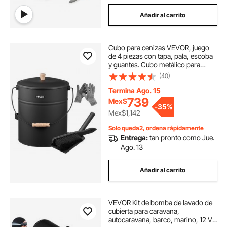
Añadir al carrito
Cubo para cenizas VEVOR, juego
de 4 piezas con tapa, pala, escoba
y guantes. Cubo metálico para
carbón y cenicero de chimenea,
(40)
gran capacidad de 4 galones (15
litros) para chimeneas, fogatas,
Termina Ago. 15
estufas de leña, uso interior y
739
Mex$
-
35%
exterior.
Mex$1,142
Solo queda2, ordena rápidamente
Entrega:
tan pronto como Jue.
Ago. 13
Añadir al carrito
VEVOR Kit de bomba de lavado de
cubierta para caravana,
autocaravana, barco, marino, 12 V,