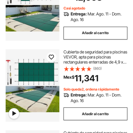
la lluvia, incluye accesorios de
instalación.
Casi agotado
Entrega:
Mar. Ago. 11 - Dom.
Ago. 16
Añadir al carrito
Cubierta de seguridad para piscinas
VEVOR, apta para piscinas
rectangulares enterradas de 4,9 x
9,75 m (16 x 32 pies), cubierta de
(860)
seguridad con orificios de drenaje,
11,341
Mex$
cubierta de malla sólida para
piscinas, cubierta de seguridad de
invierno, color verde.
Solo queda2, ordena rápidamente
Entrega:
Mar. Ago. 11 - Dom.
Ago. 16
Añadir al carrito
Cubierta de seguridad para piscinas