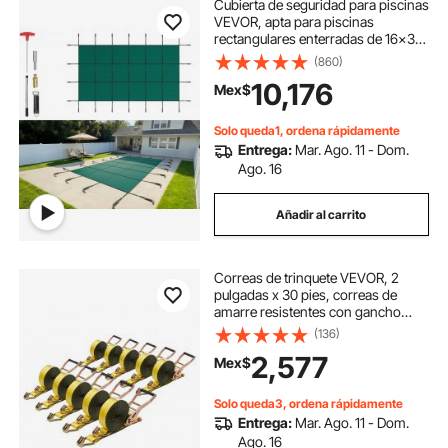
Cubierta de seguridad para piscinas
VEVOR, apta para piscinas
rectangulares enterradas de 16x30
pies, cubierta de seguridad con
(860)
orificios de drenaje, cubierta de
10,176
Mex$
malla sólida para piscinas, cubierta
de seguridad de invierno, color
verde.
Solo queda1, ordena rápidamente
Entrega:
Mar. Ago. 11 - Dom.
Ago. 16
Añadir al carrito
Correas de trinquete VEVOR, 2
pulgadas x 30 pies, correas de
amarre resistentes con gancho
doble en J, resistencia a la rotura de
(136)
10,000 libras, trinquete de amarre
2,577
Mex$
para mudanzas, remolques,
motocicletas, kayaks, techo de
automóvil, paquete de 10
Solo queda3, ordena rápidamente
Entrega:
Mar. Ago. 11 - Dom.
Ago. 16