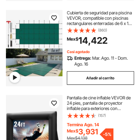
Cubierta de seguridad para piscina
VEVOR, compatible con piscinas
rectangulares enterradas de 6 x 12
m, con escalón central de 1,2 x 3 m,
(860)
malla sólida con orificios de
14,422
Mex$
drenaje, cubierta de seguridad para
el invierno, color verde.
Casi agotado
Entrega:
Mar. Ago. 11 - Dom.
Ago. 16
Añadir al carrito
Pantalla de cine inflable VEVOR de
24 pies, pantalla de proyector
inflable para exteriores con
soplador de aire de 360 W, pantalla
(157)
inflable de tela Oxford, pantalla
inflable para películas al aire libre,
Termina Ago. 14
admite proyección frontal y trasera.
3,931
Mex$
-
5%
Mex$4,138