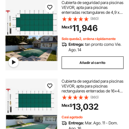
Cubierta de seguridad para piscinas
VEVOR, apta para piscinas
enterradas rectangulares de 4,9 x
9,75 m (16 x 32 pies), cubierta de
(860)
seguridad con escalón central de
11,946
Mex$
1,2 x 3 m (4 x 10 pies), cubierta de
malla sólida con orificios de drenaje
para piscinas, cubierta de
Solo queda2, ordena rápidamente
seguridad de invierno, color verde.
Entrega:
tan pronto como Vie.
Ago. 14
Añadir al carrito
Cubierta de seguridad para piscinas
VEVOR, apta para piscinas
rectangulares enterradas de 16x40
pies, cubierta de seguridad con
(860)
orificios de drenaje, cubierta de
13,032
Mex$
malla para piscinas, cubierta de
seguridad de invierno, color verde.
Casi agotado
Entrega:
Mar. Ago. 11 - Dom.
Ago. 16