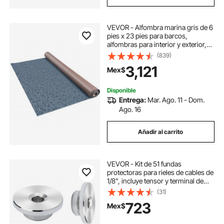
VEVOR - Alfombra marina gris de 6
pies x 23 pies para barcos,
alfombras para interior y exterior,
para patio, cubierta, antideslizante,
(839)
TPR, resistente al agua, corte
3,121
Mex$
trasero, alfombra marina para
exteriores, fácil de limpiar, rollo de
alfombra para exteriores
Disponible
Entrega:
Mar. Ago. 11 - Dom.
Ago. 16
Añadir al carrito
VEVOR - Kit de 51 fundas
protectoras para rieles de cables de
1/8", incluye tensor y terminal de
presión invisibles negros de 1/8",
(31)
cubiertas protectoras para postes
723
Mex$
de rieles de cables para orificios
horizontales de 0,41 pulgadas