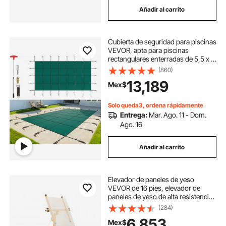
Añadir al carrito
Cubierta de seguridad para piscinas
VEVOR, apta para piscinas
rectangulares enterradas de 5,5 x 11
m, cubierta de seguridad con
(860)
orificios de drenaje, cubierta de
13,189
Mex$
malla sólida para piscinas, cubierta
de seguridad de invierno, color
verde.
Solo queda3, ordena rápidamente
Entrega:
Mar. Ago. 11 - Dom.
Ago. 16
Añadir al carrito
Elevador de paneles de yeso
VEVOR de 16 pies, elevador de
paneles de yeso de alta resistencia
de 150 libras con brazo telescópico
(284)
ajustable, ruedas bloqueables,
6,853
Mex$
herramientas de elevación de