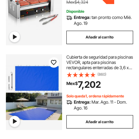
Mex$4,324
Disponible
Entrega:
tan pronto como Mié.
Ago. 19
Añadir al carrito
Cubierta de seguridad para piscinas
VEVOR, apta para piscinas
rectangulares enterradas de 3,6 x
6,7 metros, cubierta de seguridad
(860)
con orificios de drenaje, cubierta de
7,202
Mex$
malla para piscinas, cubierta de
seguridad de invierno de PVC,
color azul.
Solo queda1, ordena rápidamente
Entrega:
Mar. Ago. 11 - Dom.
Ago. 16
Añadir al carrito