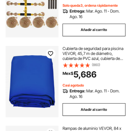
Solo queda3, ordena rápidamente
Entrega:
Mar. Ago. 11 - Dom.
Ago. 16
Añadir al carrito
Cubierta de seguridad para piscina
VEVOR, 45,7 m de diámetro,
cubierta de PVC azul, cubierta de
seguridad redonda para piscina
(860)
enterrada, cubierta sólida para
5,686
Mex$
piscina, protección invernal.
Casi agotado
Entrega:
Mar. Ago. 11 - Dom.
Ago. 16
Añadir al carrito
Rampas de aluminio VEVOR, 84 x