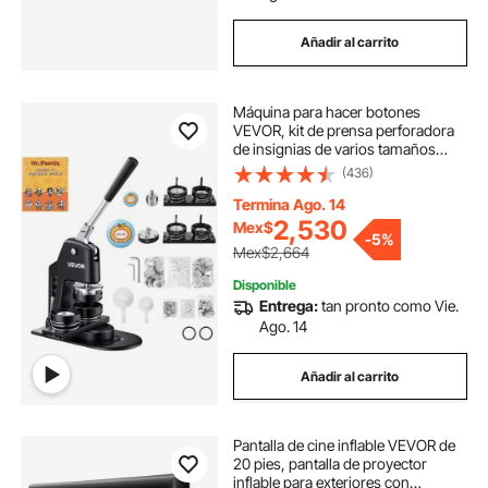
Añadir al carrito
Máquina para hacer botones
VEVOR, kit de prensa perforadora
de insignias de varios tamaños
(1+2,25 pulgadas), regalo DIY para
(436)
niños, creador de pines,
suministros para hacer botones
Termina Ago. 14
con 500 piezas, cortador circular y
2,530
Mex$
-
5%
libro mágico.
Mex$2,664
Disponible
Entrega:
tan pronto como Vie.
Ago. 14
Añadir al carrito
Pantalla de cine inflable VEVOR de
20 pies, pantalla de proyector
inflable para exteriores con