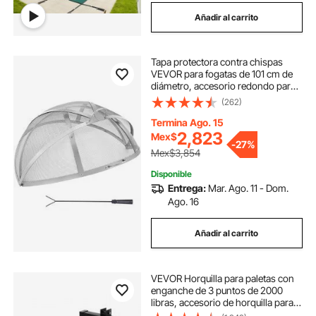
Añadir al carrito
Tapa protectora contra chispas
VEVOR para fogatas de 101 cm de
diámetro, accesorio redondo para
fogatas de exterior, cubierta
(262)
metálica para fogatas, cubierta de
acero inoxidable de fácil apertura
Termina Ago. 15
para fogatas de patio y jardín.
2,823
Mex$
-
27%
Mex$3,854
Disponible
Entrega:
Mar. Ago. 11 - Dom.
Ago. 16
Añadir al carrito
VEVOR Horquilla para paletas con
enganche de 3 puntos de 2000
libras, accesorio de horquilla para
tractor de categoría 1,