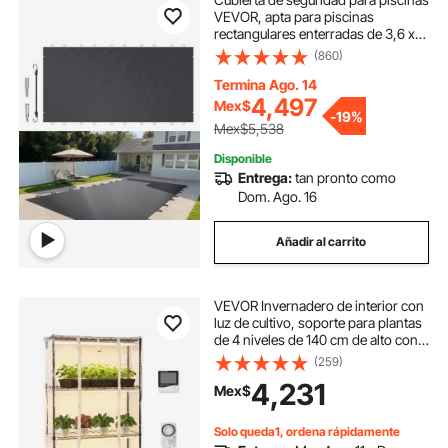
VEVOR, apta para piscinas
rectangulares enterradas de 3,6 x
7,6 m (12 x 25 pies), cubierta de
(860)
seguridad con orificios de drenaje,
cubierta de malla para piscinas,
Termina Ago. 14
cubierta de seguridad de invierno
4,497
Mex$
-
19%
de PVC, gris oscuro.
Mex$5,538
Disponible
Entrega:
tan pronto como
Dom. Ago. 16
Añadir al carrito
VEVOR Invernadero de interior con
luz de cultivo, soporte para plantas
de 4 niveles de 140 cm de alto con
cubierta transparente,
(259)
temporizador e higrómetro, luces
4,231
Mex$
de cultivo de espectro completo de
180 W, soporte metálico iluminado
para plantas de interior
Solo queda1, ordena rápidamente