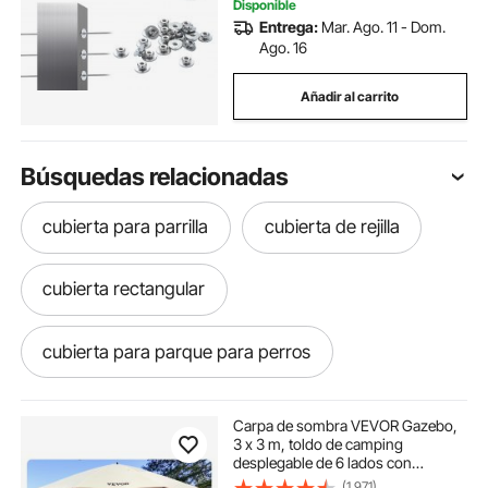
Disponible
Entrega:
Mar. Ago. 11 - Dom.
Ago. 16
Añadir al carrito
Búsquedas relacionadas
cubierta para parrilla
cubierta de rejilla
cubierta rectangular
cubierta para parque para perros
cubierta silla
cubiertas para camionetas
Carpa de sombra VEVOR Gazebo,
3 x 3 m, toldo de camping
desplegable de 6 lados con
cubierta para corral de gallinero
ventanas de malla, bolsa de
(1,971)