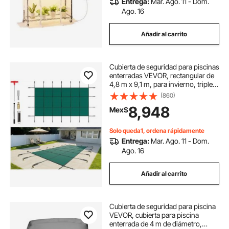
Entrega:
Mar. Ago. 11 - Dom.
Ago. 16
Añadir al carrito
Cubierta de seguridad para piscinas
enterradas VEVOR, rectangular de
4,8 m x 9,1 m, para invierno, triple
costura, malla de PP de alta
(860)
resistencia con buena
8,948
Mex$
permeabilidad a la lluvia, incluye
accesorios de instalación, color
verde.
Solo queda1, ordena rápidamente
Entrega:
Mar. Ago. 11 - Dom.
Ago. 16
Añadir al carrito
Cubierta de seguridad para piscina
VEVOR, cubierta para piscina
enterrada de 4 m de diámetro,