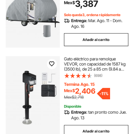
3,387
Mex$
remolque de viaje impermeable a
prueba de rayos UV con 2 correas a
prueba de viento y 1 bolsa de
Solo queda3, ordena rápidamente
almacenamiento
Entrega:
Mar. Ago. 11 - Dom.
Ago. 16
Añadir al carrito
Gato eléctrico para remolque
VEVOR, con capacidad de 1587 kg
(3500 lb), de 25 a 85 cm (9.84 a
33.85 pulgadas) y cubierta
(698)
impermeable para levantar
remolques de autocaravanas,
Termina Ago. 15
remolques para caballos,
2,406
Mex$
-
11%
remolques utilitarios y remolques
Mex$2,718
para yates.
Disponible
Entrega:
tan pronto como Jue.
Ago. 13
Añadir al carrito