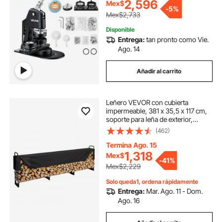
con 500 piezas, cortador circular y
2,596
Mex$
-
5%
libro mágico.
Mex$2,733
Disponible
Entrega:
tan pronto como Vie.
Ago. 14
Añadir al carrito
Leñero VEVOR con cubierta
impermeable, 381 x 35,5 x 117 cm,
soporte para leña de exterior,
capacidad de carga de 300 kg,
(462)
soporte para media cuerda de leña,
semicubierto, estante de
Termina Ago. 15
almacenamiento de leña con
1,318
Mex$
-
41%
recubrimiento en polvo para
Mex$2,229
chimenea o terraza.
Solo queda1, ordena rápidamente
Entrega:
Mar. Ago. 11 - Dom.
Ago. 16