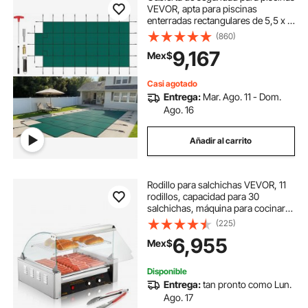
VEVOR, apta para piscinas
enterradas rectangulares de 5,5 x 11
m, cubierta de seguridad con
(860)
escalón central de 1,2 x 3 m,
9,167
Mex$
cubierta de malla sólida con
orificios de drenaje para piscinas,
cubierta de seguridad de invierno,
Casi agotado
color verde.
Entrega:
Mar. Ago. 11 - Dom.
Ago. 16
Añadir al carrito
Rodillo para salchichas VEVOR, 11
rodillos, capacidad para 30
salchichas, máquina para cocinar
salchichas a la parrilla de acero
(225)
inoxidable de 1650 W con control
6,955
Mex$
de temperatura dual, cubierta de
vidrio, estante para calentar
panecillos, bandeja de goteo
Disponible
extraíble, certificación ETL
Entrega:
tan pronto como Lun.
Ago. 17