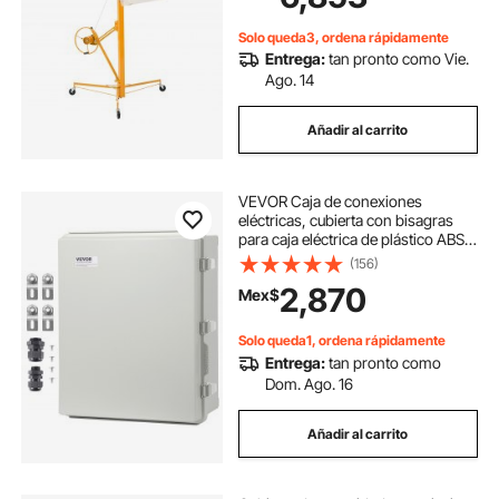
paneles de yeso, ideal para
instalación en techos y paredes
Solo queda3, ordena rápidamente
(amarillo)
Entrega:
tan pronto como Vie.
Ago. 14
Añadir al carrito
VEVOR Caja de conexiones
eléctricas, cubierta con bisagras
para caja eléctrica de plástico ABS
530x430x200 mm, pestillo de
(156)
acero inoxidable impermeable IP67
2,870
Mex$
a prueba de polvo para proyectos
eléctricos
Solo queda1, ordena rápidamente
Entrega:
tan pronto como
Dom. Ago. 16
Añadir al carrito