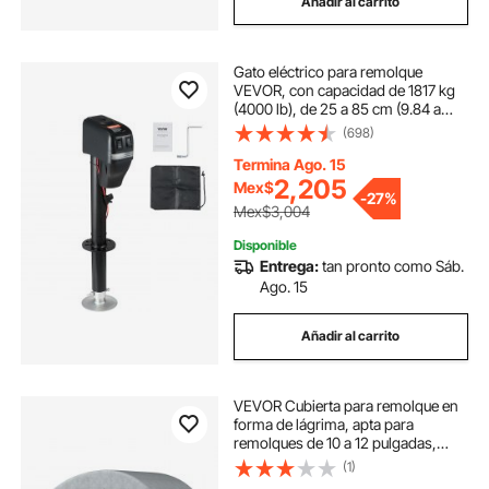
Añadir al carrito
Gato eléctrico para remolque
VEVOR, con capacidad de 1817 kg
(4000 lb), de 25 a 85 cm (9.84 a
33.85 pulgadas) y cubierta
(698)
impermeable para levantar
remolques de autocaravanas,
Termina Ago. 15
remolques para caballos,
2,205
Mex$
-
27%
remolques utilitarios y remolques
Mex$3,004
para yates.
Disponible
Entrega:
tan pronto como Sáb.
Ago. 15
Añadir al carrito
VEVOR Cubierta para remolque en
forma de lágrima, apta para
remolques de 10 a 12 pulgadas,
cubierta para caravana de 4 capas
(1)
no tejida mejorada, cubierta para