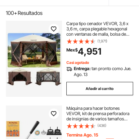
100+
Resultados
Carpa tipo cenador VEVOR, 3,6 x
3,6 m, carpa plegable hexagonal
con ventanas de malla, bolsa de
transporte portátil, estacas para el
(1,971)
suelo, carpa de sombra grande
4,951
Mex$
para acampar al aire libre, césped y
jardín.
Casi agotado
Entrega:
tan pronto como Jue.
Ago. 13
Añadir al carrito
Máquina para hacer botones
VEVOR, kit de prensa perforadora
de insignias de varios tamaños
(1,25 + 2,25 pulgadas), regalo DIY
(436)
para niños, creador de pines,
suministros para hacer botones
Termina Ago. 15