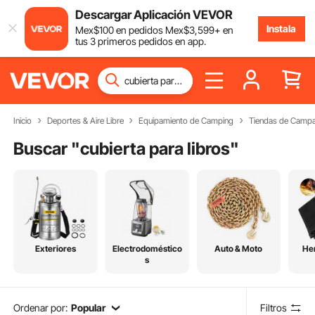
Descargar Aplicación VEVOR
Instala
Mex$
100
en pedidos
Mex$
3,599
+ en
tus 3 primeros pedidos en app.
Inicio
Deportes & Aire Libre
Equipamiento de Camping
Tiendas de Camp
Buscar "
cubierta para libros
"
Exteriores
Electrodoméstico
Auto & Moto
He
s
Ordenar por:
Popular
Filtros