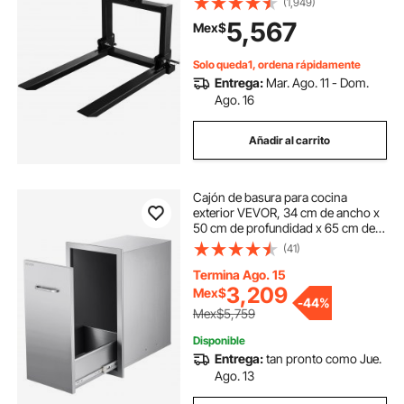
(1,949)
25.5\'\'x22\'\'x41\'\', accesorio de
5,567
Mex$
acero para equipo pesado de
tractor, para
Solo queda1, ordena rápidamente
Entrega:
Mar. Ago. 11 - Dom.
Ago. 16
Añadir al carrito
Cajón de basura para cocina
exterior VEVOR, 34 cm de ancho x
50 cm de profundidad x 65 cm de
alto, multiusos, de acero inoxidable,
(41)
capacidad máxima de 25 kg por
nivel, ideal para cocinas con isla de
Termina Ago. 15
barbacoa al aire libre.
3,209
Mex$
-
44%
Mex$5,759
Disponible
Entrega:
tan pronto como Jue.
Ago. 13