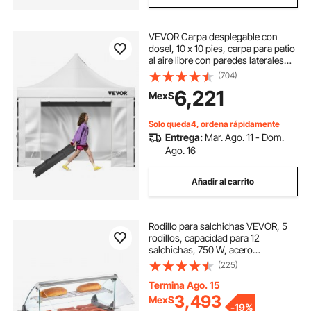
VEVOR Carpa desplegable con
dosel, 10 x 10 pies, carpa para patio
al aire libre con paredes laterales
extraíbles y bolsa con ruedas,
(704)
refugio instantáneo impermeable
6,221
Mex$
resistente a los rayos UV para fies
Solo queda4, ordena rápidamente
Entrega:
Mar. Ago. 11 - Dom.
Ago. 16
Añadir al carrito
Rodillo para salchichas VEVOR, 5
rodillos, capacidad para 12
salchichas, 750 W, acero
inoxidable, control de temperatura
(225)
dual, campana de vidrio, cubierta
acrílica, bandeja calentadora de
Termina Ago. 15
pan, bandeja de goteo de aceite
3,493
Mex$
-
19%
extraíble, certificación ETL.