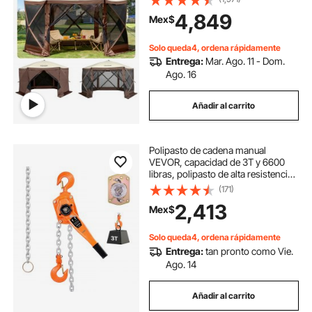
transporte portátil, estacas de
4,849
Mex$
tierra, carpas de sombra grandes
para acampar al aire libre, césped y
cubierta de chimenea
patio.
Solo queda4, ordena rápidamente
Entrega:
Mar. Ago. 11 - Dom.
cubiertas grandes para gallineros
Ago. 16
Añadir al carrito
cubiertas para cocina
cubierta chimenea
Polipasto de cadena manual
cubierta de ventilacion
VEVOR, capacidad de 3T y 6600
libras, polipasto de alta resistencia,
cadena de acero aleado G80 de 20
(171)
cubiertas para pontones
cubierta de moto
pies de elevación con freno
2,413
Mex$
mecánico de doble trinquete,
ganchos giratorios de 360°, para
cubierta para camioneta
almacén, construcción y garaje.
Solo queda4, ordena rápidamente
Entrega:
tan pronto como Vie.
Ago. 14
Añadir al carrito