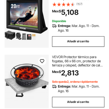
soplador de aire de 350 W, pantalla
(157)
inflable de tela Oxford, pantalla
5,108
Mex$
inflable para películas al aire libre,
admite proyección frontal y trasera.
Disponible
Entrega:
Mar. Ago. 11 - Dom.
Ago. 16
Añadir al carrito
VEVOR Protector térmico para
fogatas, 66 x 66 cm, protector de
terraza y césped, deflector de calor
de acero al carbono de alta
2,813
Mex$
temperatura para proteger el
césped, almohadilla para fogatas al
aire libre, hogueras, leña, cuadrado
Solo queda2, ordena rápidamente
Entrega:
Mar. Ago. 11 - Dom.
Ago. 16
Añadir al carrito