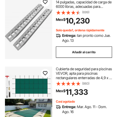
14 pulgadas, capacidad de carga de
6000 libras, adecuadas para
automóviles, camiones y vehículos
(699)
todo terreno, incluye 2 rampas
10,230
Mex$
Solo queda1, ordena rápidamente
Entrega:
tan pronto como Jue.
Ago. 13
Añadir al carrito
Cubierta de seguridad para piscinas
VEVOR, apta para piscinas
rectangulares enterradas de 4,9 x 11
m, cubierta de seguridad con
(860)
orificios de drenaje, cubierta de
11,333
Mex$
malla sólida para piscinas, cubierta
de seguridad de invierno, color
verde.
Casi agotado
Entrega:
Mar. Ago. 11 - Dom.
Ago. 16