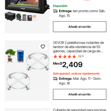
Disponible
Entrega:
tan pronto como Sáb.
Ago. 15
Añadir al carrito
VEVOR 2 plataformas rodantes de
tambor de alta resistencia de 55
galones, capacidad de carga de
1000 libras, carro de barril, carrito
(167)
de tambor, carretilla de mano sin
2,409
Mex$
vuelco con marco de acero, 4 rue
Solo queda2, ordena rápidamente
Entrega:
Mar. Ago. 11 - Dom.
Ago. 16
Añadir al carrito
Cubierta de seguridad para piscinas