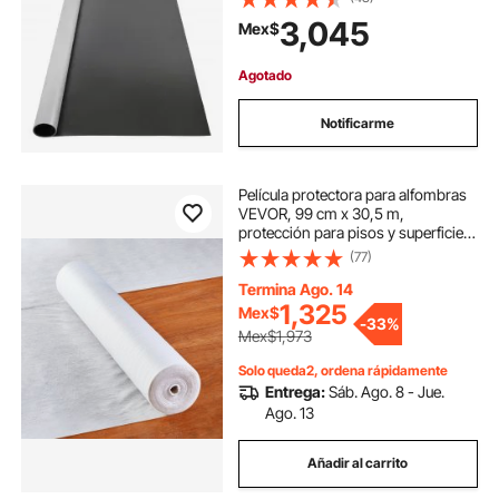
3,045
Mex$
Agotado
Notificarme
Película protectora para alfombras
VEVOR, 99 cm x 30,5 m,
protección para pisos y superficies,
fácil de cortar e instalación, rollo de
(77)
película protectora de tela de fibra
para tapetes de autos, ideal para
Termina Ago. 14
construcción y renovación, color
1,325
Mex$
-
33%
blanco.
Mex$1,973
Solo queda2, ordena rápidamente
Entrega:
Sáb. Ago. 8 - Jue.
Ago. 13
Añadir al carrito