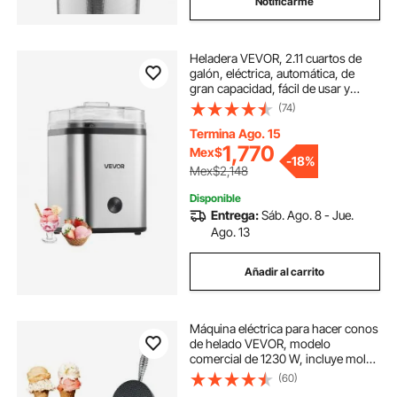
Notificarme
Heladera VEVOR, 2.11 cuartos de
galón, eléctrica, automática, de
gran capacidad, fácil de usar y
limpiar, con carcasa de acero
(74)
inoxidable, para yogur helado
casero, sorbete de frutas y helado,
Termina Ago. 15
color plateado
1,770
Mex$
-
18%
Mex$2,148
Disponible
Entrega:
Sáb. Ago. 8 - Jue.
Ago. 13
Añadir al carrito
Máquina eléctrica para hacer conos
de helado VEVOR, modelo
comercial de 1230 W, incluye molde
antiadherente de acero inoxidable
(60)
para rollitos de huevo, control de