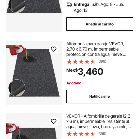
Entrega:
Sáb. Ago. 8 - Jue.
Ago. 13
Añadir al carrito
Alfombrilla para garaje VEVOR,
2,70 x 6,70 m, impermeable,
protección contra agua, nieve,
lluvia, barro y aceite para coches,
(399)
alfombrilla antideslizante de alta
3,460
Mex$
resistencia con respaldo antifugas
de TPE, fácil de limpiar y recortar.
Agotado
Notificarme
VEVOR - Alfombrilla de garaje (2,2
x 6 m), impermeable, resistente al
agua, nieve, lluvia, barro y aceite,
con respaldo de TPE antifugas, fácil
(399)
de limpiar y cortar.