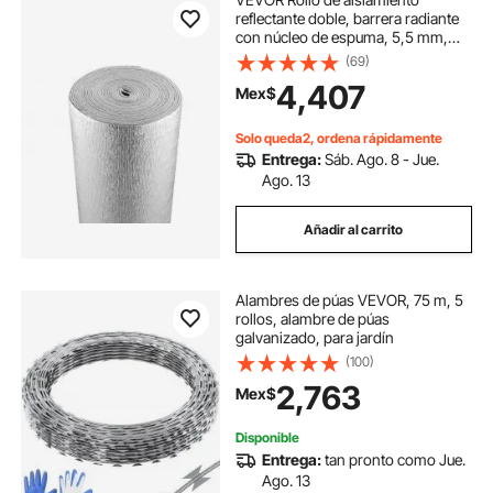
reflectante doble, barrera radiante
con núcleo de espuma, 5,5 mm,
122 cm x 15 m, lámina de aluminio
(69)
de doble cara, espuma EPE,
4,407
Mex$
protector reflectante de calor, rollo
de aislamiento térmico para
ventanas y techos de vehículos
Solo queda2, ordena rápidamente
recreativos.
Entrega:
Sáb. Ago. 8 - Jue.
Ago. 13
Añadir al carrito
Alambres de púas VEVOR, 75 m, 5
rollos, alambre de púas
galvanizado, para jardín
(100)
2,763
Mex$
Disponible
Entrega:
tan pronto como Jue.
Ago. 13