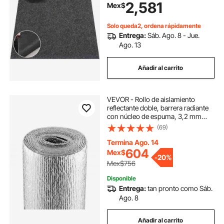
2,581
Mex$
Solo queda2, ordena rápidamente
Entrega:
Sáb. Ago. 8 - Jue.
Ago. 13
Añadir al carrito
VEVOR - Rollo de aislamiento
reflectante doble, barrera radiante
con núcleo de espuma, 3,2 mm
(122 cm x 3 m), lámina de aluminio
(69)
de doble cara, espuma EPE,
protector térmico reflectante, rollo
Termina Ago. 14
de aislamiento térmico para
604
Mex$
-
20%
ventanas y techos de vehículos
Mex$756
recreativos.
Disponible
Entrega:
tan pronto como Sáb.
Ago. 8
Añadir al carrito