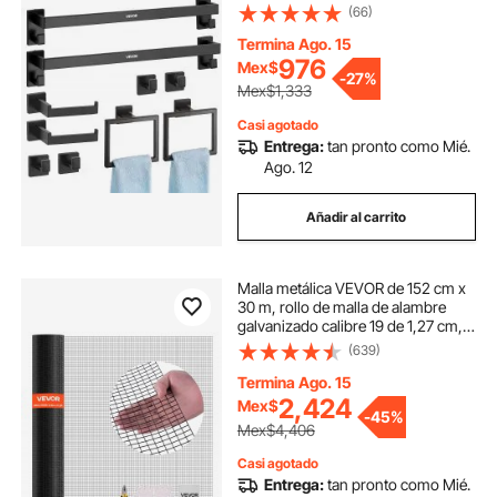
de 61 cm, 2 toalleros, 4 ganchos
(66)
para toallas y 2 portarrollos de
papel higiénico para baño, montaje
Termina Ago. 15
en pared.
976
Mex$
-
27%
Mex$1,333
Casi agotado
Entrega:
tan pronto como Mié.
Ago. 12
Añadir al carrito
Malla metálica VEVOR de 152 cm x
30 m, rollo de malla de alambre
galvanizado calibre 19 de 1,27 cm,
resistente a la intemperie, revestida
(639)
de vinilo, para cercas de gallinero,
soldada y resistente para plantas de
Termina Ago. 15
jardín, para jaulas de conejos y
2,424
Mex$
-
45%
serpientes.
Mex$4,406
Casi agotado
Entrega:
tan pronto como Mié.