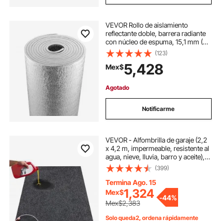
VEVOR Rollo de aislamiento
reflectante doble, barrera radiante
con núcleo de espuma, 15,1 mm (48
pulgadas x 25 pies), lámina de
(123)
aluminio de doble cara, espuma
5,428
Mex$
EPE, escudo reflectante de calor,
rollo de aislamiento térmico para
ventanas y techos de vehículos
Agotado
recreativos.
Notificarme
VEVOR - Alfombrilla de garaje (2,2
x 4,2 m, impermeable, resistente al
agua, nieve, lluvia, barro y aceite),
antideslizante, con reverso
(399)
antifugas de TPE, fácil de limpiar y
cortar.
Termina Ago. 15
1,324
Mex$
-
44%
Mex$2,383
Solo queda2, ordena rápidamente