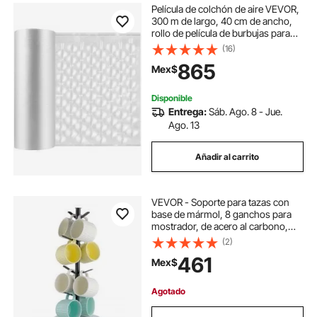
Película de colchón de aire VEVOR,
300 m de largo, 40 cm de ancho,
rollo de película de burbujas para
máquina de envoltura
(16)
865
Mex$
Disponible
Entrega:
Sáb. Ago. 8 - Jue.
Ago. 13
Añadir al carrito
VEVOR - Soporte para tazas con
base de mármol, 8 ganchos para
mostrador, de acero al carbono,
para barra de café, cocina y hogar
(2)
(negro mate)
461
Mex$
Agotado