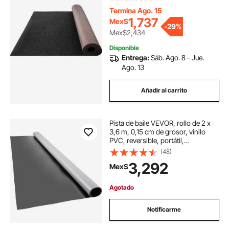
de Grado Marino, Recortable, Fácil
de Limpiar, para Patio y Terraza
Termina Ago. 15
1,737
Mex$
-
29%
Mex$2,434
Disponible
Entrega:
Sáb. Ago. 8 - Jue.
Ago. 13
Añadir al carrito
Pista de baile VEVOR, rollo de 2 x
3,6 m, 0,15 cm de grosor, vinilo
PVC, reversible, portátil,
antideslizante, ideal para jazz, pop
(48)
y lírico.
3,292
Mex$
Agotado
Notificarme