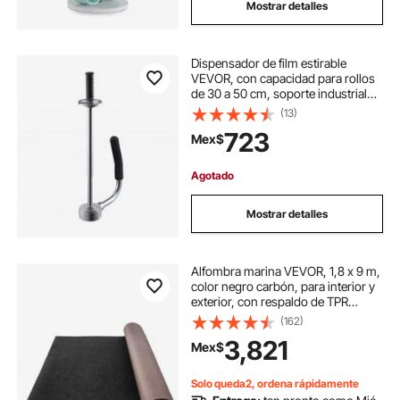
Mostrar detalles
Dispensador de film estirable
VEVOR, con capacidad para rollos
de 30 a 50 cm, soporte industrial
para film retráctil con asa
(13)
extendida, máquina empacadora de
723
Mex$
film estirable para palés, envíos y
mudanzas (1 unidad)
Agotado
Mostrar detalles
Alfombra marina VEVOR, 1,8 x 9 m,
color negro carbón, para interior y
exterior, con respaldo de TPR
impermeable, ideal para el hogar,
(162)
patio, porche y decoración.
3,821
Mex$
Solo queda2, ordena rápidamente