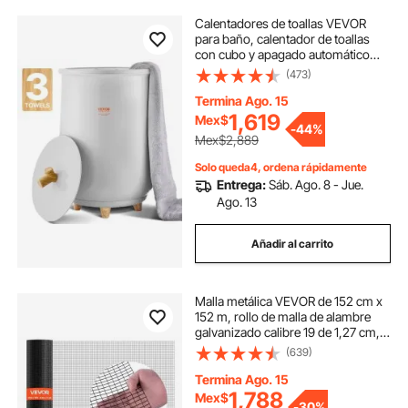
Calentadores de toallas VEVOR
para baño, calentador de toallas
con cubo y apagado automático
para spa. Capacidad para hasta 3
(473)
toallas de baño grandes, mantas,
ropa, batas de baño, pijamas y
Termina Ago. 15
más.
1,619
Mex$
-
44%
Mex$2,889
Solo queda4, ordena rápidamente
Entrega:
Sáb. Ago. 8 - Jue.
Ago. 13
Añadir al carrito
Malla metálica VEVOR de 152 cm x
152 m, rollo de malla de alambre
galvanizado calibre 19 de 1,27 cm,
resistente a la intemperie, revestida
(639)
de vinilo, para cercas de gallinero,
soldada y resistente para plantas de
Termina Ago. 15
jardín, para jaulas de conejos y
1,788
Mex$
-
30%