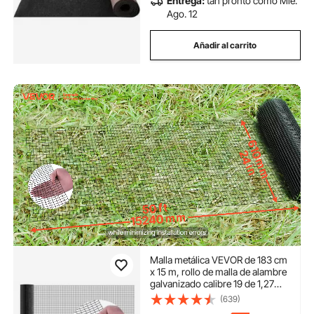
Entrega:
tan pronto como Mié.
Ago. 12
Añadir al carrito
Malla metálica VEVOR de 183 cm
x 15 m, rollo de malla de alambre
galvanizado calibre 19 de 1,27
cm, resistente a la intemperie,
(639)
revestida de vinilo, para cercas