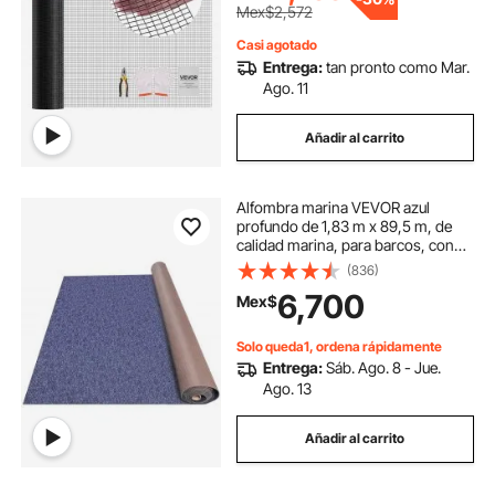
serpientes.
Mex$2,572
Casi agotado
Entrega:
tan pronto como Mar.
Ago. 11
Añadir al carrito
Alfombra marina VEVOR azul
profundo de 1,83 m x 89,5 m, de
calidad marina, para barcos, con
reverso impermeable, para
(836)
exteriores, para patio, porche,
6,700
Mex$
terraza, garaje, alfombra
antideslizante para porche.
Solo queda1, ordena rápidamente
Entrega:
Sáb. Ago. 8 - Jue.
Ago. 13
Añadir al carrito