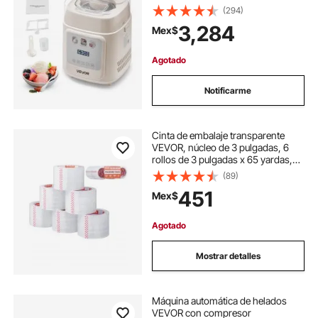
congelación previa, para gelato y
(294)
yogur helado, 4 modos, máquina
3,284
Mex$
eléctrica para sorbetes, máquina de
helados con compresor para el
hogar
Agotado
Notificarme
Cinta de embalaje transparente
VEVOR, núcleo de 3 pulgadas, 6
rollos de 3 pulgadas x 65 yardas,
2,7 mil de grosor, cinta de embalaje
(89)
resistente diseñada para
451
Mex$
mudanzas, almacenamiento,
embalaje, envíos y correo, oficina.
Agotado
Mostrar detalles
Máquina automática de helados
VEVOR con compresor