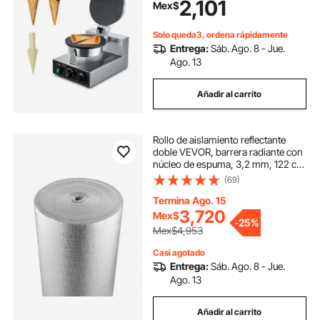
2,101
Mex$
temperatura y tiempo, asa, ideal
para restaurantes, panaderías,
bares y uso doméstico.
Solo queda3, ordena rápidamente
Entrega:
Sáb. Ago. 8 - Jue.
Ago. 13
Añadir al carrito
Rollo de aislamiento reflectante
doble VEVOR, barrera radiante con
núcleo de espuma, 3,2 mm, 122 cm
x 30,5 m, lámina de aluminio de
(69)
doble cara, espuma EPE, escudo
reflectante de calor, rollo de
Termina Ago. 15
aislamiento térmico para ventanas
3,720
Mex$
-
25%
y techos de vehículos recreativos.
Mex$4,953
Casi agotado
Entrega:
Sáb. Ago. 8 - Jue.
Ago. 13
Añadir al carrito