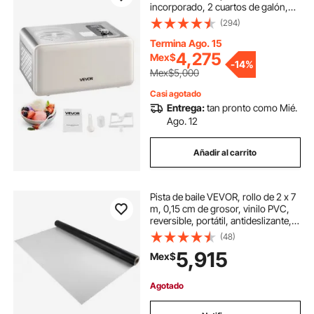
incorporado, 2 cuartos de galón,
sin congelación previa, máquina
(294)
eléctrica para hacer helados y
sorbetes, 3 modos de
Termina Ago. 15
funcionamiento, ideal para la cocina
4,275
Mex$
-
14%
del hogar.
Mex$5,000
Casi agotado
Entrega:
tan pronto como Mié.
Ago. 12
Añadir al carrito
Pista de baile VEVOR, rollo de 2 x 7
m, 0,15 cm de grosor, vinilo PVC,
reversible, portátil, antideslizante,
ideal para jazz, pop y lírico.
(48)
5,915
Mex$
Agotado