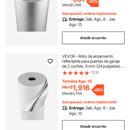
-
33%
ventanas y techos de vehículos
Mex$1,396
recreativos.
Solo queda2, ordena rápidamente
Entrega:
Sáb. Ago. 8 - Jue.
Ago. 13
Añadir al carrito
VEVOR - Rollo de aislamiento
reflectante para puertas de garaje
de 2 coches, 6 mm (24 pulgadas) x
18 pies (4 rollos), 4 rollos de lámina
(123)
de aluminio con núcleo de espuma
EPE, barrera radiante, película de
Termina Ago. 15
PE blanca, protector térmico para
1,916
Mex$
-
49%
puertas de garaje.
Mex$3,755
Solo queda2, ordena rápidamente
Entrega:
Sáb. Ago. 8 - Jue.
Ago. 13
Añadir al carrito