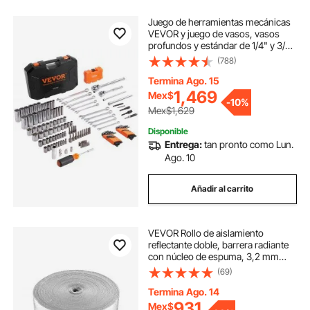
Juego de herramientas mecánicas
VEVOR y juego de vasos, vasos
profundos y estándar de 1/4" y 3/8",
kit de herramientas mecánicas SAE
(788)
y métricas de 145 piezas con
puntas, llave combinada, llaves
Termina Ago. 15
hexagonales, accesorios y estuche
1,469
Mex$
-
10%
de almacenamiento.
Mex$1,629
Disponible
Entrega:
tan pronto como Lun.
Ago. 10
Añadir al carrito
VEVOR Rollo de aislamiento
reflectante doble, barrera radiante
con núcleo de espuma, 3,2 mm
(23,8 pulgadas x 50 pies), lámina
(69)
de aluminio de doble cara, espuma
EPE, escudo reflectante de calor,
Termina Ago. 14
rollo de aislamiento térmico para
931
Mex$