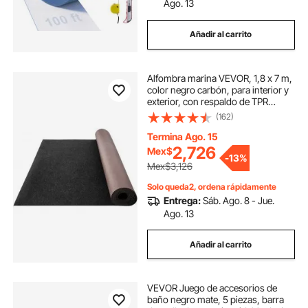
Ago. 13
Añadir al carrito
Alfombra marina VEVOR, 1,8 x 7 m,
color negro carbón, para interior y
exterior, con respaldo de TPR
impermeable, ideal para el hogar,
(162)
patio, porche y decoración.
Termina Ago. 15
2,726
Mex$
-
13%
Mex$3,126
Solo queda2, ordena rápidamente
Entrega:
Sáb. Ago. 8 - Jue.
Ago. 13
Añadir al carrito
VEVOR Juego de accesorios de
baño negro mate, 5 piezas, barra