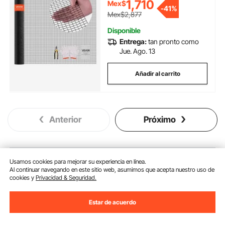
1,710
Mex$
de gallinero, soldada y resistente
-
41%
para plantas de jardín, para
Mex$2,877
jaulas de conejos y serpientes.
Disponible
Entrega:
tan pronto como
Jue. Ago. 13
Añadir al carrito
Anterior
Próximo
También te puede interesar
Usamos cookies para mejorar su experiencia en línea.
Al continuar navegando en este sitio web, asumimos que acepta nuestro uso de
cookies y
Privacidad & Seguridad.
Nuevo
Estar de acuerdo