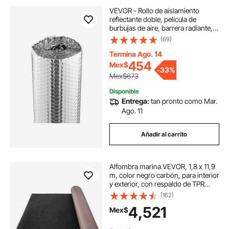
VEVOR - Rollo de aislamiento
reflectante doble, película de
burbujas de aire, barrera radiante,
3,2 mm (122 cm x 3 m), lámina de
(69)
aluminio de doble cara, protector
reflectante de calor, rollo de
Termina Ago. 14
aislamiento térmico para ventanas
454
Mex$
-
33%
y techos de autocaravanas.
Mex$673
Disponible
Entrega:
tan pronto como Mar.
Ago. 11
Añadir al carrito
Alfombra marina VEVOR, 1,8 x 11,9
m, color negro carbón, para interior
y exterior, con respaldo de TPR
impermeable, ideal para el hogar,
(162)
patio, porche y decoración.
4,521
Mex$