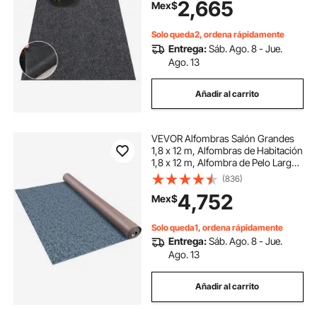
2,665
Mex$
cortar.
Solo queda2, ordena rápidamente
Entrega:
Sáb. Ago. 8 - Jue.
Ago. 13
Añadir al carrito
VEVOR Alfombras Salón Grandes
1,8 x 12 m, Alfombras de Habitación
1,8 x 12 m, Alfombra de Pelo Largo,
Alfombra Antideslizante, Alfombra
(836)
Exterior, Alfombra Shaggy de Pelo
4,752
Mex$
Largo para Salón, TPR, Gris
Solo queda1, ordena rápidamente
Entrega:
Sáb. Ago. 8 - Jue.
Ago. 13
Añadir al carrito