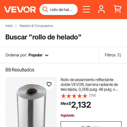
Inicio
Madera & Compuestos
Buscar "
rollo de helado
"
Ordenar por:
Popular
Filtros
88
Resultados
Rollo de aislamiento reflectante
doble VEVOR, barrera radiante de
tela tejida, 0,006 pulg. 48 pulg. x
250 pies, lámina de aluminio, tela
(179)
tejida de PE, escudo reflectante de
2,132
Mex$
calor, rollo de aislamiento térmico
para ventanas y techos de
vehículos recreativos
Agotado