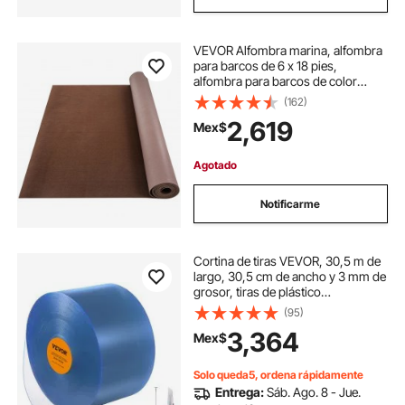
VEVOR Alfombra marina, alfombra
para barcos de 6 x 18 pies,
alfombra para barcos de color
marrón oscuro, alfombra marina
(162)
para interiores y exteriores con
2,619
Mex$
respaldo de TPR impermeable, rollo
de alfombra
Agotado
Notificarme
Cortina de tiras VEVOR, 30,5 m de
largo, 30,5 cm de ancho y 3 mm de
grosor, tiras de plástico
transparente y liso para puertas,
(95)
rollo de PVC para almacenes,
3,364
Mex$
fábricas, supermercados, centros
comerciales, vestíbulos y garajes.
Solo queda5, ordena rápidamente
Entrega:
Sáb. Ago. 8 - Jue.