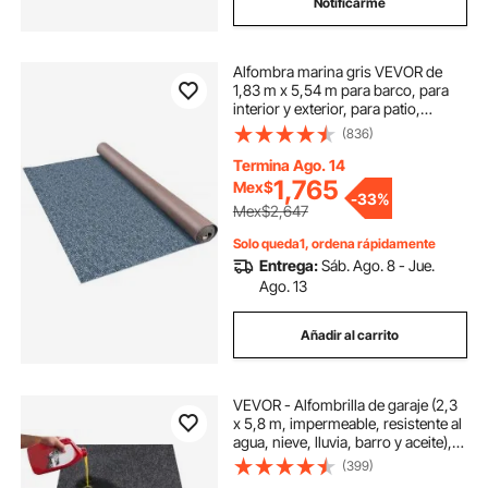
Notificarme
Alfombra marina gris VEVOR de
1,83 m x 5,54 m para barco, para
interior y exterior, para patio,
terraza, antideslizante, TPR,
(836)
impermeable, con corte en la parte
posterior, fácil de limpiar.
Termina Ago. 14
1,765
Mex$
-
33%
Mex$2,647
Solo queda1, ordena rápidamente
Entrega:
Sáb. Ago. 8 - Jue.
Ago. 13
Añadir al carrito
VEVOR - Alfombrilla de garaje (2,3
x 5,8 m, impermeable, resistente al
agua, nieve, lluvia, barro y aceite),
antideslizante, con reverso
(399)
antifugas de TPE, fácil de limpiar y