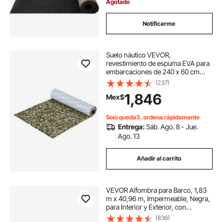
Agotado
Notificarme
Suelo náutico VEVOR,
revestimiento de espuma EVA para
embarcaciones de 240 x 60 cm
(94,5" x 23,6"), antideslizante y
(237)
autoadhesivo, 2,9 m² (31,1 pies²), 2
1,846
Mex$
rollos de moqueta náutica para
barcos, yates, pontones y cubiertas
de kayak.
Solo queda3, ordena rápidamente
Entrega:
Sáb. Ago. 8 - Jue.
Ago. 13
Añadir al carrito
VEVOR Alfombra para Barco, 1,83
m x 40,96 m, Impermeable, Negra,
para Interior y Exterior, con
Respaldo Marino, Antideslizante,
(836)