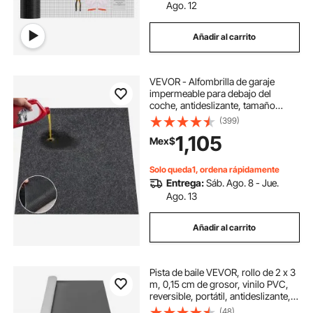
Ago. 12
Añadir al carrito
VEVOR - Alfombrilla de garaje
impermeable para debajo del
coche, antideslizante, tamaño
compacto, resistente, 2 x 2,6 m,
(399)
protege el suelo del garaje del agua,
1,105
Mex$
el barro y el aceite. Ideal para
garajes, invernaderos y entradas.
Solo queda1, ordena rápidamente
Entrega:
Sáb. Ago. 8 - Jue.
Ago. 13
Añadir al carrito
Pista de baile VEVOR, rollo de 2 x 3
m, 0,15 cm de grosor, vinilo PVC,
reversible, portátil, antideslizante,
ideal para jazz, pop y lírico.
(48)