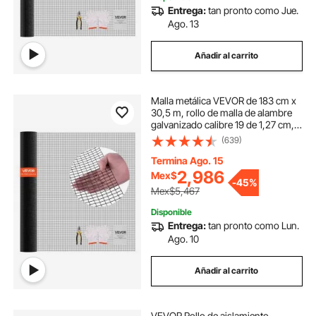
Entrega:
tan pronto como Jue.
Ago. 13
Añadir al carrito
Malla metálica VEVOR de 183 cm x
30,5 m, rollo de malla de alambre
galvanizado calibre 19 de 1,27 cm,
resistente a la intemperie, revestida
(639)
de vinilo, para cercas de gallinero,
soldada y resistente para plantas de
Termina Ago. 15
jardín, para jaulas de conejos y
2,986
Mex$
-
45%
serpientes.
Mex$5,467
Disponible
Entrega:
tan pronto como Lun.
Ago. 10
Añadir al carrito
VEVOR Rollo de aislamiento