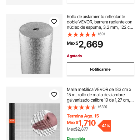
Rollo de aislamiento reflectante
doble VEVOR, barrera radiante con
núcleo de espuma, 3,2 mm, 122 cm
x 15,2 m, lámina de aluminio de
(69)
doble cara, espuma EPE, escudo
2,669
Mex$
reflectante del calor, rollo de
aislamiento térmico para ventanas
y techos de vehículos recreativos.
Agotado
Notificarme
Malla metálica VEVOR de 183 cm x
15 m, rollo de malla de alambre
galvanizado calibre 19 de 1,27 cm,
resistente a la intemperie, revestida
(639)
de vinilo, para cercas de gallinero,
soldada y resistente para plantas de
Termina Ago. 15
jardín, para jaulas de conejos y
1,710
Mex$
-
41%
serpientes.
Mex$2,877
Disponible