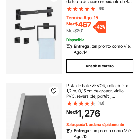
de toalla de acero inoxidable de 40
cm, toallero, 2 ganchos para
(66)
toallas, soporte para papel
higiénico, montaje en pared
Termina Ago. 15
467
Mex$
-
42%
Mex$801
Disponible
Entrega:
tan pronto como Vie.
Ago. 14
Añadir al carrito
Pista de baile VEVOR, rollo de 2 x
1,2 m, 0,15 cm de grosor, vinilo
PVC, reversible, portátil,
antideslizante, ideal para jazz, pop
(48)
y lírico.
1,276
Mex$
Solo queda1, ordena rápidamente
Entrega:
tan pronto como Mié.
Ago. 12