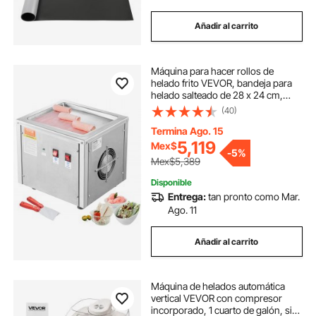
Añadir al carrito
Máquina para hacer rollos de
helado frito VEVOR, bandeja para
helado salteado de 28 x 24 cm,
máquina para hacer helado
(40)
enrollado de acero inoxidable con
compresor y 2 raspadores, para
Termina Ago. 15
hacer helado, yogur helado y rollos
5,119
Mex$
-
5%
de helado.
Mex$5,389
Disponible
Entrega:
tan pronto como Mar.
Ago. 11
Añadir al carrito
Máquina de helados automática
vertical VEVOR con compresor
incorporado, 1 cuarto de galón, sin