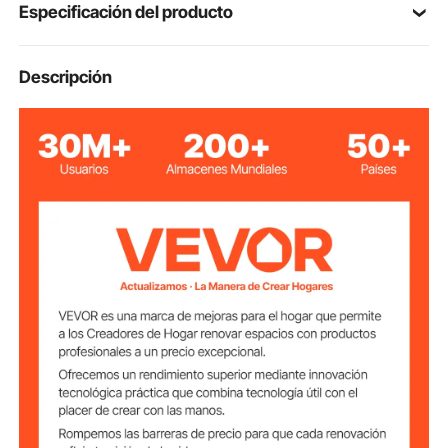
Especificación del producto
Número de
Descripción
HQB-FAN004
modelo del
artículo
25,13 libras/11,4 kg
Peso neto
Gris
Color
Dimensiones del producto
34,05 x 32,48 x 43,7
Parte posterior
pulgadas/865 x 825 x 1110
vertical
mm
62,6 x 32,48 x 31,3
pulgadas/1590 x 825 x 795
Plano
mm