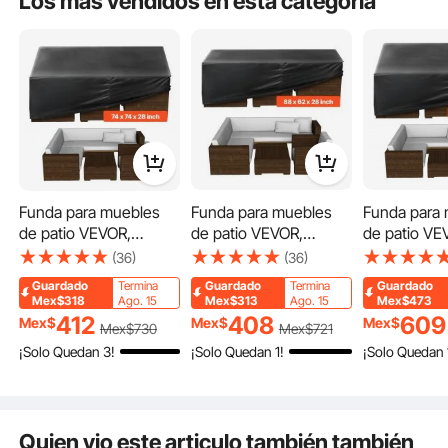
Los más vendidos en esta categoría
necesidades estacionales.
Funda para muebles
Funda para muebles
Funda para
de patio VEVOR,
de patio VEVOR,
de patio VE
resistente al agua y de
resistente al agua y de
resistente a
(36)
(36)
alta resistencia (420D),
alta resistencia (420D),
alta resiste
Guardado
Termina
Guardado
Termina
Guardado
para mesas y sillas de
para mesas y sillas de
para mesas y
Mex$318
Ago. 15
Mex$313
Ago. 15
Mex$473
exterior. Funda
exterior. Funda
exterior. Fu
412
408
609
Mex$
Mex$
Mex$
Mex$
730
Mex$
721
cuadrada grande con
rectangular grande con
cuadrada gr
¡Solo Quedan 3!
¡Solo Quedan 1!
¡Solo Quedan 
ventilación para todo
ventilación para todo
mesa de pat
tipo de clima. Medidas:
tipo de clima. Medidas:
ventilación 
Fabricada con materiales de alta calidad, que incluyen un marco de acero
188 cm de largo x 188
88 cm de largo x 62
tipo de clim
resistente y una tela Sterling duradera, esta silla antigravedad está diseñada
para durar. Las cuerdas elásticas de doble capa resisten el desgaste, lo que
cm de ancho x 71 cm
cm de ancho x 28 cm
320 cm de l
garantiza una experiencia duradera al aire libre.
Quien vio este articulo también también
de alto. Color: negro.
de alto. Color: negro.
cm de ancho