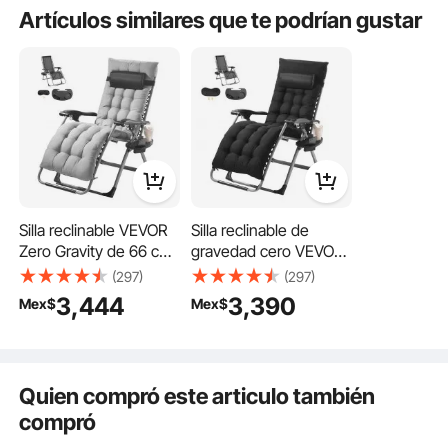
¿Es duradero el producto? ...
Artículos similares que te podrían gustar
Haz la primera pregunta
Este sillón reclinable de gravedad cero mide 33" y cuenta con apoyabrazos
ensanchados para brindar un soporte estable y almohadillas antideslizantes
grandes que son suaves y no irritan los pies. Brinda una relajación total tanto
para el cuerpo como para la mente.
Silla reclinable VEVOR
Silla reclinable de
Zero Gravity de 66 cm
gravedad cero VEVOR
para interior y exterior,
de 66 cm para interior
(297)
(297)
ajustable, con cojín,
y exterior, ajustable,
3,444
3,390
Mex$
Mex$
reposacabezas,
con cojín,
reposapiés y
reposacabezas,
portavasos, soporta
reposapiés y
227 kg, color gris.
portavasos, soporta
Quien compró este articulo también
227 kg, color negro
compró