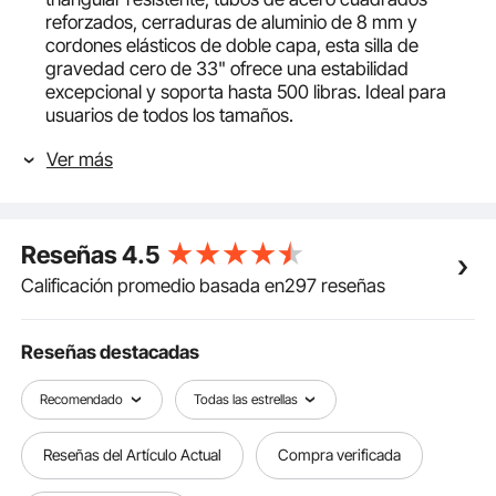
reforzados, cerraduras de aluminio de 8 mm y
cordones elásticos de doble capa, esta silla de
gravedad cero de 33" ofrece una estabilidad
excepcional y soporta hasta 500 libras. Ideal para
usuarios de todos los tamaños.
Reclinación ajustable: personalice su relajación con el
Ver más
diseño ajustable de nuestro sillón reclinable de
gravedad cero, que varía de 90° a 170°. Encuentre
su posición perfecta para aliviar eficazmente el
estrés y disfrutar de una experiencia de descanso en
Reseñas
4.5
una nube.
Almohadilla acolchada gruesa: incluye un cojín de
Calificación promedio basada en297 reseñas
felpa extraíble de 10 cm de grosor para una máxima
comodidad. Ya sea un día caluroso de verano o una
noche fría de invierno, este cojín brinda una calidez
Reseñas destacadas
acogedora y una experiencia de descanso lujosa.
Seguro y confiable: los cierres de aluminio de 8 mm
Recomendado
Todas las estrellas
son duraderos y resistentes a las roturas. Esta silla
antigravedad está diseñada con un mecanismo de
Reseñas del Artículo Actual
Compra verificada
pasador de seguridad para evitar que se pellizque
durante el ajuste. Disfrute de una experiencia