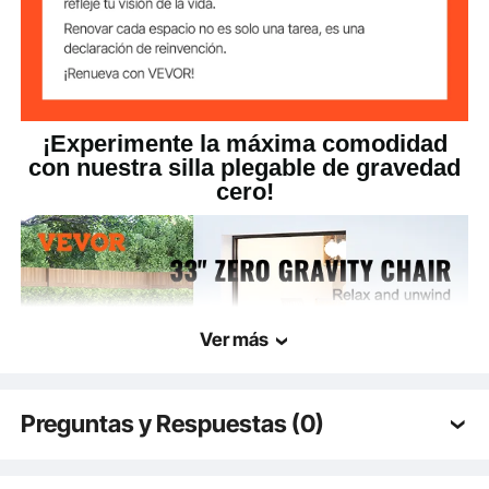
36,02 x 32,48 x 5,91
pulgadas/915 x 825 x 150
Plegado
mm
Capacidad de
¡Experimente la máxima comodidad
500 lb/226,8 kg
peso
con nuestra silla plegable de gravedad
cero!
90°-170°
Ángulo ajustable
Ver más
Preguntas y Respuestas (0)
Preguntas típicas sobre los productos: