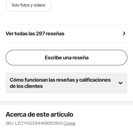
reclinable tranquila.
Solo fotos y videos
Accesorios prácticos: Nuestro sillón reclinable viene
con múltiples accesorios prácticos, entre ellos una
bandeja desmontable con portavasos y soporte para
teléfono, además de un reposacabezas, un antifaz y
Ver todas las 297 reseñas
tapones para los oídos. Disfrute de su momento de
relajación con un almacenamiento conveniente y un
ambiente tranquilo.
Escribe una reseña
Cómo funcionan las reseñas y calificaciones
de los clientes
Acerca de este artículo
SKU: LZLTYHS33HHK90DO9V0
Copiar