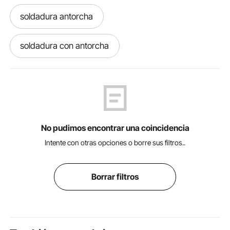
soldadura antorcha
soldadura con antorcha
soldadura mig mma
soldadura con mig
soldadura mig con gas
No pudimos encontrar una coincidencia
pistola para soldadura mig
Intente con otras opciones o borre sus filtros..
que es soldadura mig
Borrar filtros
soldadura por puntos
soldadura punto
pistola de soldadura mig