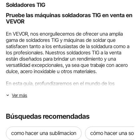
de viento y 
Soldadores TIG
almacenami
Pruebe las máquinas soldadoras TIG en venta en
VEVOR
En VEVOR, nos enorgullecemos de ofrecer una amplia
gama de soldadores TIG y máquinas de soldar que
satisfacen tanto a los entusiastas de la soldadura como a
los profesionales. Nuestros soldadores TIG a la venta
están diseñados para brindar un rendimiento y una
versatilidad excepcionales, ya sea que trabaje con acero
dulce, acero inoxidable u otros materiales.
En esta guía, profundizaremos en el mundo de los
soldadores TIG en venta, destacando los tipos de
Ver más
productos que ofrecemos, las opciones populares y por
qué VEVOR debería ser su marca de referencia para
equipos de soldadura.
Búsquedas recomendadas
Variedad de máquinas soldadoras TIG
disponibles en VEVOR
como hacer una sublimacion
cómo hacer una sold
VEVOR ofrece una variedad de opciones para satisfacer