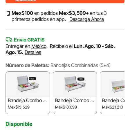
Mex$
100
en pedidos
Mex$
3,599
+ en tus 3
primeros pedidos en app.
Descarga Ahora
Envío GRATIS
Entregar en
México
.
Recíbelo el
Lun. Ago. 10 - Sáb.
Ago. 15.
Detalles
Número de Paletas:
Bandejas Combinadas (5+4)
Bandeja Combo (1
Bandeja Combo (2
Bandeja Com
+4)
+4)
+4)
Mex$15,529
Mex$18,099
Mex$21,210
Disponible