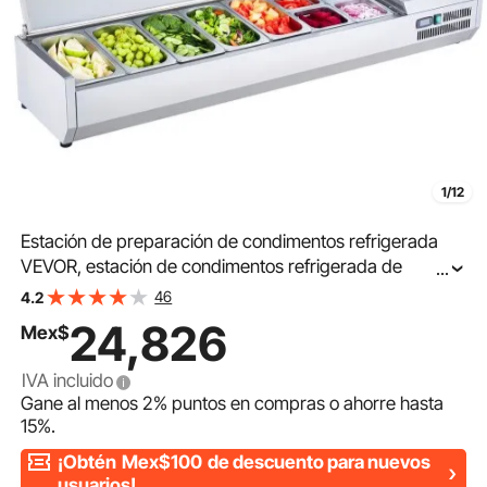
1/12
Estación de preparación de condimentos refrigerada
VEVOR, estación de condimentos refrigerada de
...
mostrador de 160 W, con 5 bandejas de 1/3 y 4
46
4.2
bandejas de 1/6, cuerpo de acero inoxidable 304 y tapa
24,826
Mex$
de PC, mesa de preparación de sándwiches con
protección de acero inoxidable, ETL
IVA incluido
Gane al menos
2%
puntos en compras o ahorre hasta
15%
.
¡Obtén
Mex$100
de descuento para nuevos
usuarios!