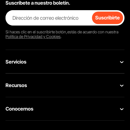
Suscríbete a nuestro boletín.
Dirección de correo electrónico
Suscribirte
Si haces clic en el
suscribirte
botón,estás de acuerdo con nuestra
Política de Privacidad y Cookies
.
Servicios
Contacta con nosotros
Recursos
Tus Pedidos
Programa para Miembros
Devolución & Reembolso
Conocernos
Pro member program
Tu Cuenta
Acerca de VEVOR
Políticas de Envío