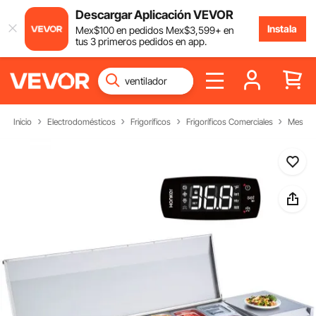
Descargar Aplicación VEVOR
Instala
Mex$
100
en pedidos
Mex$
3,599
+ en
tus 3 primeros pedidos en app.
Inicio
Electrodomésticos
Frigoríficos
Frigoríficos Comerciales
Mesa Re