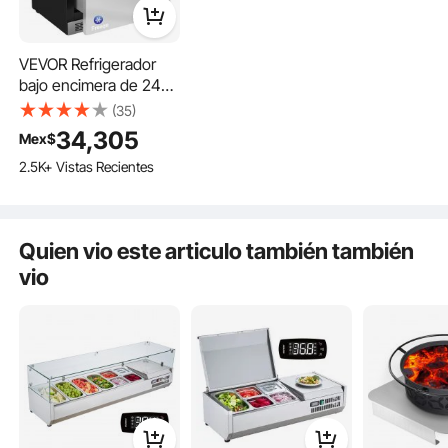
protección de acero
suciedad y moscas.
inoxidable, ETL
VEVOR Refrigerador
bajo encimera de 24
pulgadas, refrigerador
(35)
de 2 cajones con
34,305
Mex$
diferente temperatura,
2.5K+ Vistas Recientes
4.87 pies cúbicos.
Refrigerador con
congelador debajo del
mostrador para
Quien vio este articulo también también
interiores y exteriores,
vio
resistente al agua, de
capacidad, para uso
doméstico y comercial