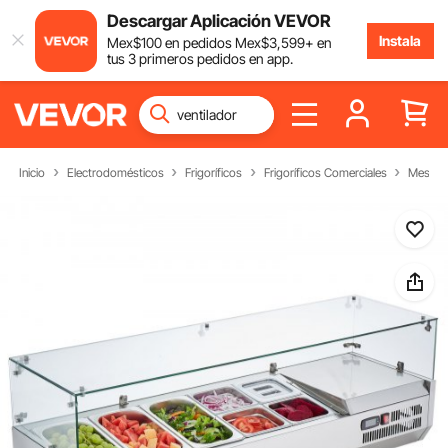
Descargar Aplicación VEVOR
Instala
Mex$
100
en pedidos
Mex$
3,599
+ en
tus 3 primeros pedidos en app.
Inicio
Electrodomésticos
Frigoríficos
Frigoríficos Comerciales
Mesa Re