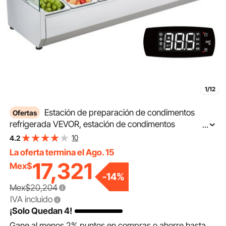
1/12
Estación de preparación de condimentos
Ofertas
refrigerada VEVOR, estación de condimentos
...
refrigerada de mostrador de 140 W, con 3 bandejas de
10
4.2
1/3 y 4 bandejas de 1/6, cuerpo de acero inoxidable 304
La oferta termina el Ago. 15
y tapa de PC, mesa de preparación de sándwiches con
17,321
Mex$
protector de vidrio, ETL
-
14
%
Mex$20,204
IVA incluido
¡Solo Quedan 4!
Gane al menos
2%
puntos en compras o ahorre hasta