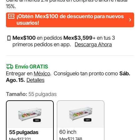
15%
.
¡Obtén
Mex$100
de descuento para nuevos
usuarios!
Mex$
100
en pedidos
Mex$
3,599
+ en tus 3
primeros pedidos en app.
Descarga Ahora
Envío GRATIS
Entregar en
México
.
Consíguelo tan pronto como
Sáb.
Ago. 15.
Detalles
Tamaño:
55 pulgadas
60 inch
55 pulgadas
Mex$21,748
Mex$17,321