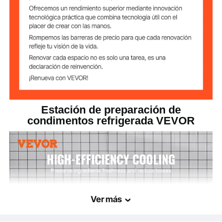
51,4 x 15,9 x 17,7 pulgs/1305
producto(largo x
x 404 x 450 mm
ancho x alto)
85,98 libras/39 kg ± 2%
Peso neto
Estación de preparación de
condimentos refrigerada VEVOR
Ver más