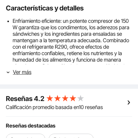
Características y detalles
Enfriamiento eficiente: un potente compresor de 150
W garantiza que los condimentos, los aderezos para
sándwiches y los ingredientes para ensaladas se
mantengan a la temperatura adecuada. Combinado
con el refrigerante R290, ofrece efectos de
enfriamiento confiables, retiene los nutrientes y la
humedad de los alimentos y funciona de manera
silenciosa y eficiente. Sin duda es una opción ideal
Ver más
para uso comercial. Asegúrese de que el entorno
eléctrico sea adecuado: frecuencia de voltaje CA
220-240 V 50 Hz.
Sistema de bandejas modulares: nuestra estación de
Reseñas
4.2
condimentos refrigerada cuenta con 3 1/3 bandejas y
4 1/6 bandejas, lo que aumenta la capacidad para un
Calificación promedio basada en10 reseñas
uso flexible. Los divisores extraíbles le ayudan a
segregar razonablemente las áreas para evitar que
se crucen los sabores y mantener los ingredientes
Reseñas destacadas
más frescos. Fabricado en acero inoxidable 304 e
incluye contenedores de material de PC con tapas