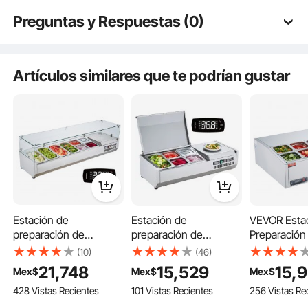
Preguntas y Respuestas (0)
Preguntas típicas sobre los productos:
¿Es duradero el producto? ...
Artículos similares que te podrían gustar
¿Le preocupan estos problemas: dificultad para mantener los ingredientes
frescos, exhibición incompleta de los ingredientes y dificultad para limpiar y
Haz la primera pregunta
mantener? La estación de condimentos refrigerada de encimera VEVOR,
optimiza la distribución del espacio.
Estación de
Estación de
VEVOR Esta
preparación de
preparación de
Preparación
condimentos
condimentos
Condiment
(10)
(46)
refrigerada VEVOR,
refrigerada VEVOR,
Refrigerada,
21,748
15,529
15,
Mex$
Mex$
Mex$
estación de
estación de
de Condime
428 Vistas Recientes
101 Vistas Recientes
256 Vistas Re
condimentos
condimentos
Refrigerada 
refrigerada de
refrigerada de
Encimera de