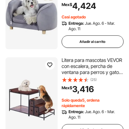
capacidad de carga de 30
4,424
Mex$
kg, gris oscuro
Casi agotado
Entrega:
Jue. Ago. 6 - Mar.
Ago. 11
Añadir al carrito
Litera para mascotas VEVOR
con escalera, percha de
ventana para perros y gatos
con espacio de
(25)
almacenamiento, sofá cama
3,416
Mex$
multinivel para perros,
plataforma para mascotas
Solo queda5, ordena
medianas, para uso en
rápidamente
interiores (marrón oscuro)
Entrega:
Jue. Ago. 6 - Mar.
Ago. 11