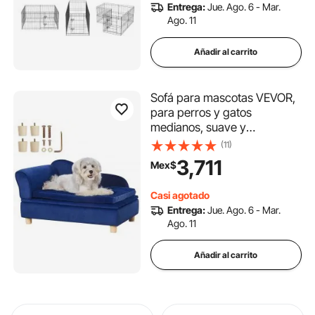
Entrega:
Jue. Ago. 6 - Mar.
interior y exterior, ideal para
Ago. 11
acampar y patio.
Añadir al carrito
Sofá para mascotas VEVOR,
para perros y gatos
medianos, suave y
aterciopelado, con
(11)
capacidad de carga de 36
3,711
Mex$
kg, color azul
Casi agotado
Entrega:
Jue. Ago. 6 - Mar.
Ago. 11
Añadir al carrito