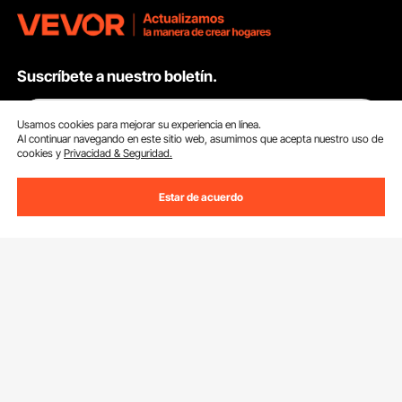
Suscríbete a nuestro boletín.
Dirección de correo electrónico
Suscribirte
Usamos cookies para mejorar su experiencia en línea.
Al continuar navegando en este sitio web, asumimos que acepta nuestro uso de
cookies y
Privacidad & Seguridad.
Si haces clic en el
suscribirte
botón,estás de acuerdo con nuestra
Política de Privacidad y Cookies
.
Estar de acuerdo
Servicios
Contacta con nosotros
Recursos
Tus Pedidos
Programa para Miembros
Devolución & Reembolso