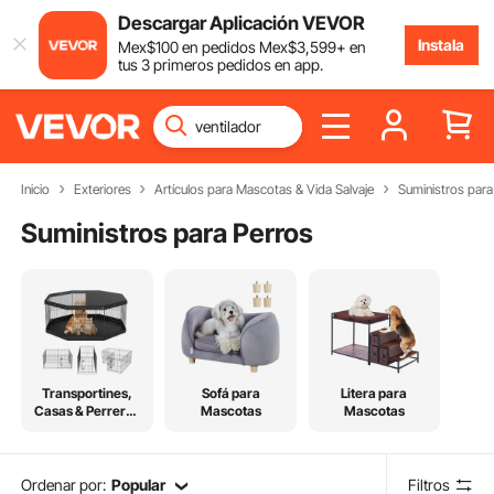
Descargar Aplicación VEVOR
Instala
Mex$
100
en pedidos
Mex$
3,599
+ en
tus 3 primeros pedidos en app.
Inicio
Exteriores
Artículos para Mascotas & Vida Salvaje
Suministros para
Suministros para Perros
Transportines,
Sofá para
Litera para
Casas & Perreras
Mascotas
Mascotas
para Perros
Ordenar por:
Popular
Filtros