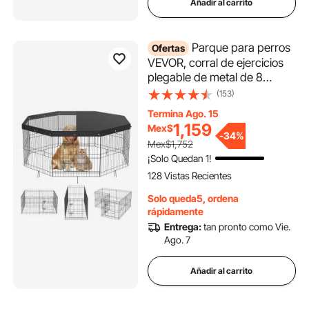
Añadir al carrito
Parque para perros
Ofertas
VEVOR, corral de ejercicios
plegable de metal de 8
paneles con cubierta
(153)
superior, cerca de 61 cm de
Termina Ago. 15
alto, jaula para cachorros con
1,159
Mex$
estacas, corral para interior y
-
34%
Mex$1,752
exterior para mascotas
¡Solo Quedan 1!
pequeñas y medianas, ideal
128 Vistas Recientes
para acampar y patio.
Solo queda5, ordena
rápidamente
Entrega:
tan pronto como Vie.
Ago. 7
Añadir al carrito