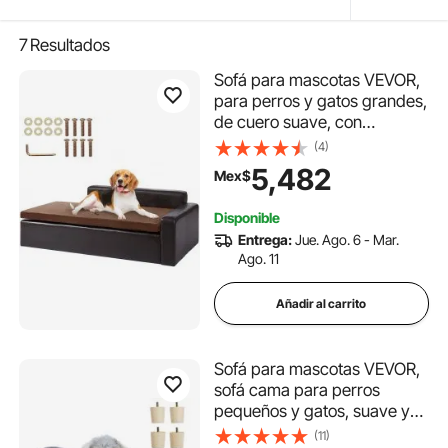
7
Resultados
Sofá para mascotas VEVOR,
para perros y gatos grandes,
de cuero suave, con
capacidad de carga de 50
(4)
kg, color marrón
5,482
Mex$
Disponible
Entrega:
Jue. Ago. 6 - Mar.
Ago. 11
Añadir al carrito
Sofá para mascotas VEVOR,
sofá cama para perros
pequeños y gatos, suave y
aterciopelado, con
(11)