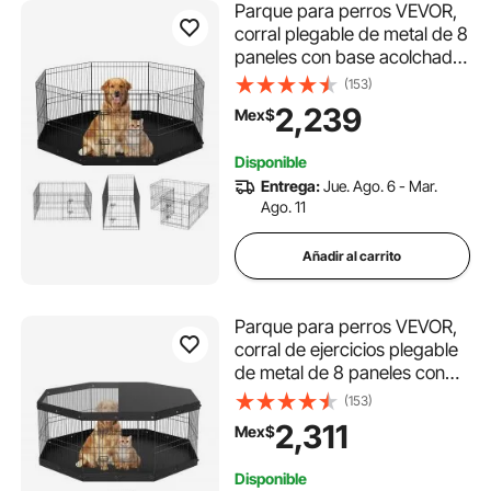
Parque para perros VEVOR,
corral plegable de metal de 8
paneles con base acolchada,
jaula para cachorros de 61
(153)
cm de alto con estacas para
2,239
Mex$
el suelo, corral para perros
de interior y exterior para
Disponible
mascotas pequeñas y
Entrega:
Jue. Ago. 6 - Mar.
medianas, para acampar y
Ago. 11
para el jardín.
Añadir al carrito
Parque para perros VEVOR,
corral de ejercicios plegable
de metal de 8 paneles con
cubierta superior y
(153)
almohadilla inferior, jaula para
2,311
Mex$
cachorros con valla de 61 cm
de alto, corral para mascotas
Disponible
pequeñas y medianas, para