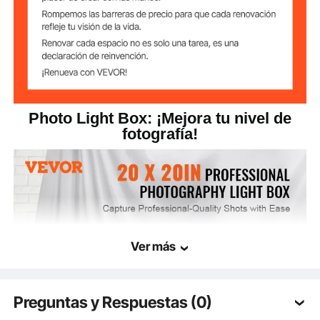
≥95
reproducción
cromática
19,88 x 19,09 x 19,49
Dimensiones del
pulgadas/505 x 485 x 495
producto
mm
7,28 libras/3,3 kg
Peso neto
Photo Light Box: ¡Mejora tu nivel de
fotografía!
Ver más
Preguntas y Respuestas (0)