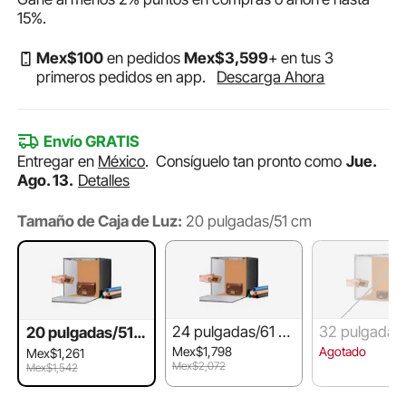
15%
.
Mex$
100
en pedidos
Mex$
3,599
+ en tus 3
primeros pedidos en app.
Descarga Ahora
Envío GRATIS
Entregar en
México
.
Consíguelo tan pronto como
Jue.
Ago. 13.
Detalles
Tamaño de Caja de Luz:
20 pulgadas/51 cm
24 pulgadas/61 c
32 pulgadas/
20 pulgadas/51 c
m
m
m
Mex$1,798
Agotado
Mex$1,261
Mex$2,072
Mex$1,542