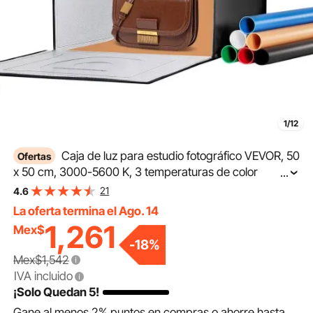
1/12
Caja de luz para estudio fotográfico VEVOR, 50
Ofertas
x 50 cm, 3000-5600 K, 3 temperaturas de color
...
ajustables, kit de carpa para fotografía con 160 LED, 6
21
4.6
fondos, adaptador de corriente, tela suave, alto CRI ≥
La oferta termina el Ago. 14
95 para fotografía de productos.
1,261
Mex$
-
18
%
Mex$1,542
IVA incluido
¡Solo Quedan 5!
Gane al menos
2%
puntos en compras o ahorre hasta