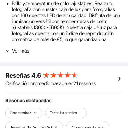
Brillo y temperatura de color ajustables: Realza tu
fotografía con nuestra caja de luz para fotografías
con 160 cuentas LED de alta calidad. Disfruta de una
iluminación versátil con temperaturas de color
ajustables (3000-5600K). Nuestra caja de luz para
fotografías cuenta con un índice de reproducción
cromática de más de 95, lo que garantiza una
iluminación suave, vibrante y sin parpadeos, perfecta
Ver más
para fotografías de productos profesionales.
Capacidad de disparo desde múltiples ángulos:
explora ángulos ilimitados con nuestra caja de luz
para fotografía, que cuenta con múltiples aberturas
Reseñas
4.6
que permiten disparar desde cualquier perspectiva.
Una cómoda abertura superior permite tomar
Calificación promedio basada en21 reseñas
fotografías desde arriba sin esfuerzo, lo que
proporciona flexibilidad y mejora tu experiencia
fotográfica.
Reseñas destacadas
Fondos coloridos versátiles: diversifique su
configuración creativa con nuestro juego de 6 fondos
Recomendado
Todas las estrellas
de PP impermeables desmontables
(negro/blanco/naranja/rojo/verde/azul). Fáciles de
Reseñas del Artículo Actual
Compra verificada