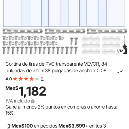
1/12
Cortina de tiras de PVC transparente VEVOR, 84
pulgadas de alto x 38 pulgadas de ancho x 0.08
...
pulgadas de espesor, 6 unidades. Tiras de cortina para
2
4.0
congeladores y refrigeradores industriales. Tiras de
1,182
Mex$
plástico aislante térmico para puertas de almacenes,
congeladores y garajes.
IVA incluido
Gane al menos
2%
puntos en compras o ahorre hasta
15%
.
Mex$
100
en pedidos
Mex$
3,599
+ en tus 3