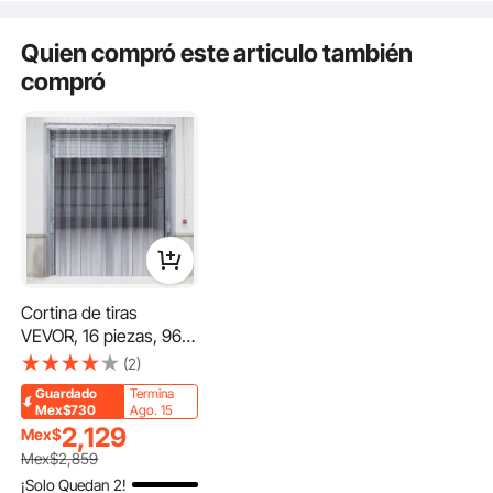
congeladores,
almacenes,
Quien compró este articulo también
congeladores
compró
industriales y cámaras
frigoríficas.
PVC de Calidad
Cortable
Cortina de tiras
VEVOR, 16 piezas, 96"
de alto, 96" de ancho,
(2)
0,08" de grosor, tiras
Guardado
Termina
de plástico
Mex$730
Ago. 15
transparente liso para
2,129
Mex$
puertas con 50% de
Mex$
2,859
solapamiento, cortina
¡Solo Quedan 2!