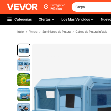
Entregar en
México
Categorías
Ofertas
Los Más Vendidos
Nuev
Inicio
Pintura
Suministros de Pintura
Cabina de Pintura Inflable