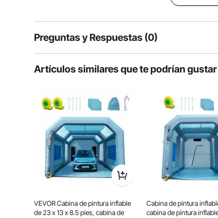
Preguntas y Respuestas (0)
Preguntas típicas sobre productos:
Artículos similares que te podrían gustar
¿Es duradero el producto?
Haz la primera pregunta
Equipada con un filtro de algodón de doble capa, que i
pintura inflable evita la fuga de gases nocivos y garan
cuentan con velcro desmontable, lo que 
VEVOR Cabina de pintura inflable
Cabina de pintura infla
de 23 x 13 x 8.5 pies, cabina de
cabina de pintura inflable