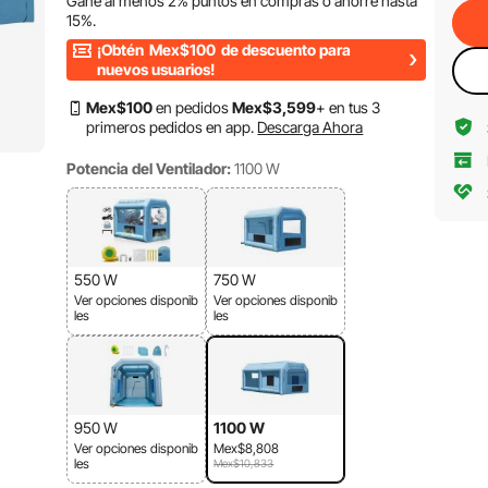
Gane al menos
2%
puntos en compras o ahorre hasta
15%
.
¡Obtén
Mex$100
de descuento para
nuevos usuarios!
Mex$
100
en pedidos
Mex$
3,599
+ en tus 3
primeros pedidos en app.
Descarga Ahora
Potencia del Ventilador:
1100 W
550 W
750 W
Ver opciones disponib
Ver opciones disponib
les
les
950 W
1100 W
Ver opciones disponib
Mex$8,808
les
Mex$10,833