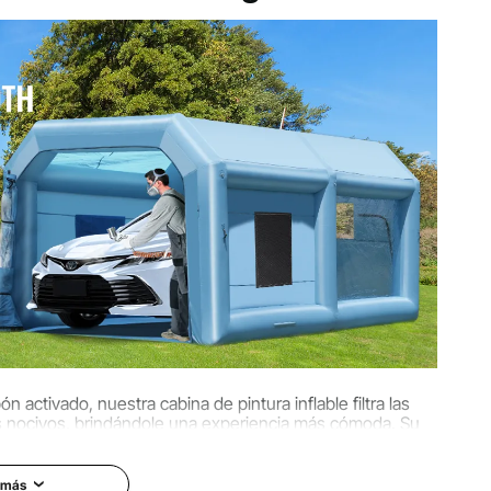
 pies / 6,4 x 3,2 x 2,55 m
 N, Trama ≥100 N
aterial transparente + filtro de algodón
g
ón activado, nuestra cabina de pintura inflable filtra las
es nocivos, brindándole una experiencia más cómoda. Su
persona configure rápidamente su espacio de trabajo ideal.
 más