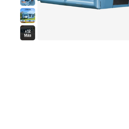
+12
Más