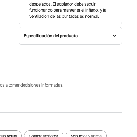
despejados. El soplador debe seguir
funcionando para mantener el inflado, y la
ventilación de las puntadas es normal.
Especificación del producto
Número
de
Potencia
Caudal
modelo
del
de aire
del
soplador
1200
artículo
1100 W
m³/min
GZYJXKF
06
tros a tomar decisiones informadas.
Tamaño
del área
Tamaño
de
desplegado
trabajo
Velocidad
21 x 13,5
(interna)
3150 rpm
x 9,8 pies
21 x 10,5
/ 6,4 x 4,1
x 8,4 pies
x 3 m
culo Actual
Compra verificada
Solo fotos y videos