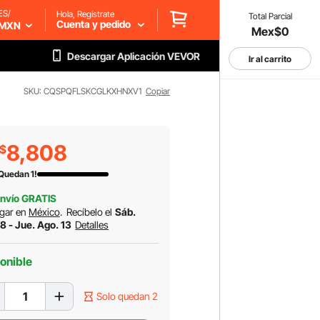
ES/
Hola, Regístrate
Total Parcial
Cuenta y pedido
MXN
Mex$0
Descargar Aplicación VEVOR
Ir al carrito
SKU: CQSPQFLSKCGLKXHNXV1
Copiar
8,808
$
 Quedan 1!
nvío GRATIS
gar en
México
.
Recíbelo el
Sáb.
8 - Jue. Ago. 13
Detalles
onible
Solo quedan 2