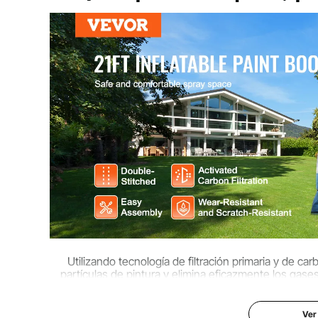
Tamaño del área de trabajo (interna)
21 x 10,5 x 8,4
Resistencia al desgarro de la tela
Urdimbre ≥120
Oxford
Material principal
tela Oxford + m
Peso neto (incluidos todos los
68,3 lbs / 31 k
accesorios)
Utilizando tecnología de filtración primaria y de carb
partículas de pintura y elimina eficazmente los gas
instalación es sencilla, lo que permite que una sola 
Ver