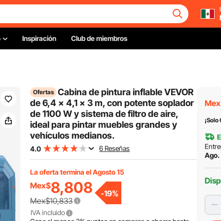
o
Inspiración
Club de miembros
Cabina de pintura inflable VEVOR
Ofertas
de 6,4 x 4,1 x 3 m, con potente soplador
Mex
de 1100 W y sistema de filtro de aire,
¡Solo
ideal para pintar muebles grandes y
vehículos medianos.
E
Entre
6 Reseñas
4.0
Ago. 
La oferta termina el Agosto 15
Disp
8,808
Mex$
-
19
%
Mex$10,833
IVA incluido