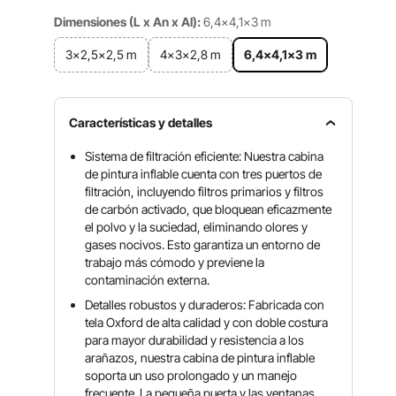
Dimensiones (L x An x Al):
6,4x4,1x3 m
3x2,5x2,5 m
4x3x2,8 m
6,4x4,1x3 m
Características y detalles
Sistema de filtración eficiente: Nuestra cabina
de pintura inflable cuenta con tres puertos de
filtración, incluyendo filtros primarios y filtros
de carbón activado, que bloquean eficazmente
el polvo y la suciedad, eliminando olores y
gases nocivos. Esto garantiza un entorno de
trabajo más cómodo y previene la
contaminación externa.
Detalles robustos y duraderos: Fabricada con
tela Oxford de alta calidad y con doble costura
para mayor durabilidad y resistencia a los
arañazos, nuestra cabina de pintura inflable
soporta un uso prolongado y un manejo
frecuente. La pequeña puerta y las ventanas