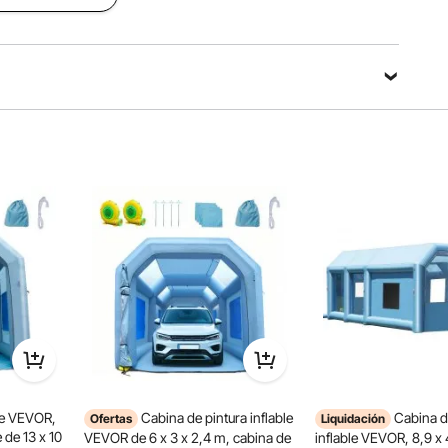
ncluye filtros primarios y de carbón activado, la cabina de
tiza una pintura ininterrumpida. Las ventanas de los filtros
permite reemplazarlas en cualquier momento.
ble VEVOR,
Cabina de pintura inflable
Cabina d
Ofertas
Liquidación
 de 13 x 10
VEVOR de 6 x 3 x 2,4 m, cabina de
inflable VEVOR, 8,9 x 