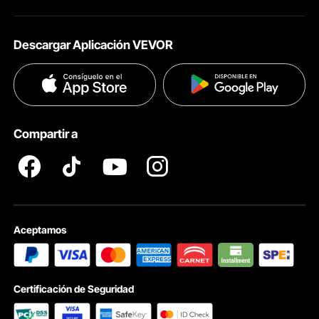
Acerca de VEVOR
Políticas de Envío
Descargar Aplicación VEVOR
Términos & Condiciones
Métodos de Pago
Políticas de Privacidad
Ayuda & FAQs
Pro member program T&Cs
Compartir a
Aceptamos
Certificación de Seguridad