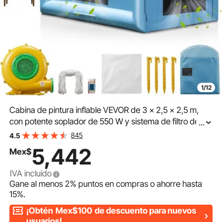
1/12
Cabina de pintura inflable VEVOR de 3 x 2,5 x 2,5 m,
con potente soplador de 550 W y sistema de filtro de
...
aire, cabina de pintura portátil para motocicletas,
845
4.5
bicicletas y muebles pequeños.
5,442
Mex$
IVA incluido
Gane al menos
2%
puntos en compras o ahorre hasta
15%
.
¡Obtén
Mex$100
de descuento para nuevos
usuarios!