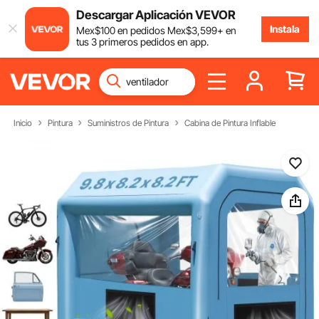
Descargar Aplicación VEVOR
Instala
Mex$
100
en pedidos
Mex$
3,599
+ en
tus 3 primeros pedidos en app.
Inicio
Pintura
Suministros de Pintura
Cabina de Pintura Inflable