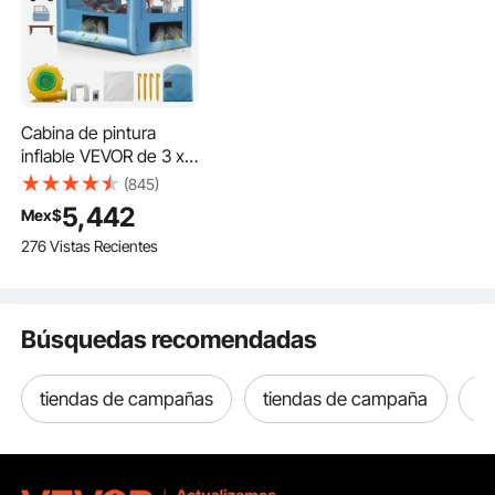
Cabina de pintura
inflable VEVOR de 3 x
2,5 x 2,5 m, con
(845)
potente soplador de
5,442
Mex$
550 W y sistema de
276 Vistas Recientes
filtro de aire, cabina de
pintura portátil para
motocicletas, bicicletas
y muebles pequeños.
Búsquedas recomendadas
tiendas de campañas
tiendas de campaña
c