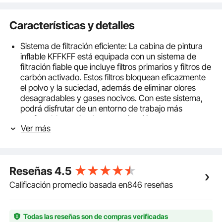
Características y detalles
Sistema de filtración eficiente: La cabina de pintura
inflable KFFKFF está equipada con un sistema de
filtración fiable que incluye filtros primarios y filtros de
carbón activado. Estos filtros bloquean eficazmente
el polvo y la suciedad, además de eliminar olores
desagradables y gases nocivos. Con este sistema,
podrá disfrutar de un entorno de trabajo más
confortable y evitar la contaminación externa.
Ver más
Construcción robusta y duradera: Fabricada con tela
Oxford de alta calidad y reforzada con doble costura,
la cabina de pintura inflable KFFKFF está diseñada
para durar. Ofrece una durabilidad y resistencia a los
Reseñas
4.5
arañazos excepcionales, lo que la hace ideal para un
uso prolongado y una manipulación frecuente. La
Calificación promedio basada en846 reseñas
puerta pequeña y las ventanas laterales son de PVC
transparente, lo que garantiza una luminosidad y
visibilidad óptimas durante el día.
Todas las reseñas son de compras verificadas