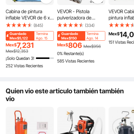
Cabina de pintura
VEVOR - Pistola
VEVOR Cabi
inflable VEVOR de 6 x 3
pulverizadora de
pintura infl
x 2,4 m, cabina de
estuco de 4 chorros y
13 x 8.5 pie
(845)
(334)
pintura inflable,
3 HP, para yeso,
pintura infla
Pliega y guarda fácilmente la cabina de pintura inflable portátil en la bolsa de
14,
Mex$
Guardado
Termina
Guardado
Termina
almacenamiento incluida para un transporte y movilidad sin esfuerzo. Ya sea
sopladores de alta
mortero de cemento,
sopladores d
para trabajar al aire libre o para desplazarte entre diferentes lugares, ofrece una
Mex$5,122
Ago. 15
Mex$150
Ago. 14
comodidad inigualable.
151 Vistas Rec
potencia de 480 W +
pintura de pared,
potencia d
7,231
806
Mex$
Mex$
Mex$
956
750 W, sistema de
herramienta manual
750 W, tien
Mex$
12,353
0% Restante(s)
filtro de aire para
para pintar paredes o
campaña, s
¡Solo Quedan 3!
585 Vistas Recientes
coche,
techos.
filtro de aire
252 Vistas Recientes
estacionamiento,
tienda de c
estación de trabajo,
garaje de motocicletas
Quien vio este articulo también también
vio