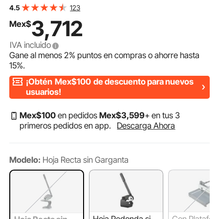
presión, espesor máximo de corte de 1,8 mm (0,07
123
4.5
pulg.) para acero, cobre, barras de refuerzo y aluminio.
3,712
Mex$
IVA incluido
Gane al menos
2%
puntos en compras o ahorre hasta
15%
.
¡Obtén
Mex$100
de descuento para nuevos
usuarios!
Mex$
100
en pedidos
Mex$
3,599
+ en tus 3
primeros pedidos en app.
Descarga Ahora
Modelo:
Hoja Recta sin Garganta
Hoja Redonda sin
Con Platafo