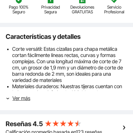
Pago 100%
Privacidad
Devoluciones
Servicio
Seguro
Segura
GRATUITAS
Profesional
Características y detalles
Corte versátil: Estas cizallas para chapa metálica
cortan fácilmente líneas rectas, curvas y formas
complejas. Con una longitud máxima de corte de 7
cm, un grosor de 1,9 mm y un diámetro de corte de
barra redonda de 2 mm, son ideales para una
variedad de materiales
Materiales duraderos: Nuestras tijeras cuentan con
hojas superior e inferior de 42CrMo, todas con
Ver más
tratamiento térmico HRC52-54, lo que permite cortes
precisos y nítidos sin que se doblen los bordes. El
armazón de acero Q235 garantiza una estructura
resistente y estable, y reduce eficazmente la
Reseñas
4.5
vibración para un rendimiento fiable y duradero
Control preciso de la separación de la hoja de sierra:
Calificación promedio basada en123 reseñas