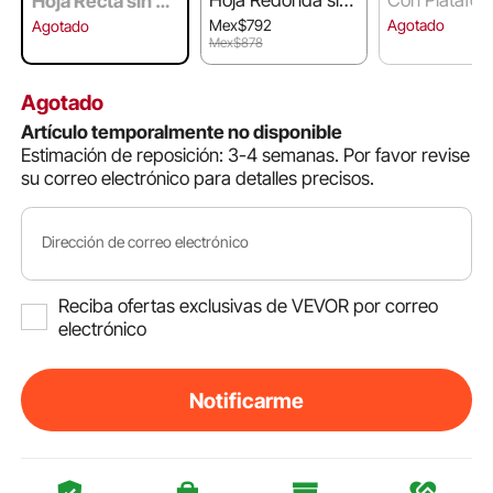
Hoja Recta sin Ga
Garganta
etálica
rganta
Mex$792
Agotado
Agotado
Mex$878
Agotado
Artículo temporalmente no disponible
Estimación de reposición: 3-4 semanas.
Por favor revise
su correo electrónico para detalles precisos.
Dirección de correo electrónico
Reciba ofertas exclusivas de VEVOR por correo
electrónico
Notificarme