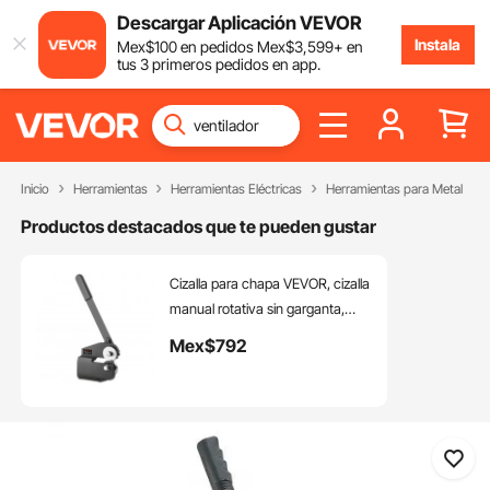
Descargar Aplicación VEVOR
Instala
Mex$
100
en pedidos
Mex$
3,599
+ en
tus 3 primeros pedidos en app.
Inicio
Herramientas
Herramientas Eléctricas
Herramientas para Metal
Productos destacados que te pueden gustar
Cizalla para chapa VEVOR, cizalla
manual rotativa sin garganta,
cortadora de chapa de acero
Mex$
792
dulce de calibre 16 con
capacidad de 0,06 pulgadas, de
construcción sólida, tipo de
montaje, para cortar acero,
cobre, barras de refuerzo y
aluminio.