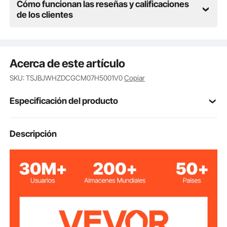
Cómo funcionan las reseñas y calificaciones
de los clientes
Acerca de este artículo
SKU: TSJBJWHZDCGCM07H5001V0
Copiar
Especificación del producto
Número de
Descripción
MMS4
modelo
Longitud máxima
2,76 pulgadas/70 mm
de corte
Espesor máximo
0,07 pulgadas/1,9 mm
de corte