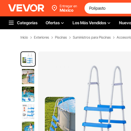
Entregar en
México
Categorías
Ofertas
Los Más Vendidos
Nuev
Inicio
Exteriores
Piscinas
Suministros para Piscinas
Accesorio