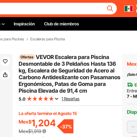
o
Inspiración
Club de miembros
s para Piscinas
Escaleras para Piscina
VEVOR Escalera para Piscina
Ofertas
Desmontable de 3 Peldaños Hasta 136
Mex
kg, Escalera de Seguridad de Acero al
¡Solo
Carbono Antideslizante con Pasamanos
Ergonómicos, Patas de Goma para
E
Piscina Elevada de 91,4 cm
Entre
7 - M
1 Reseñas
5.0
Disp
La oferta termina el Agosto 15
1,204
Mex$
-
37
%
Mex$1,919