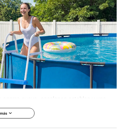
05 kg
47,2 pulgadas / 805 x 790 x 1200 mm
n agarre suave, escalones estables y una
rar y salir de la piscina sea muy sencillo en
 más
momento.