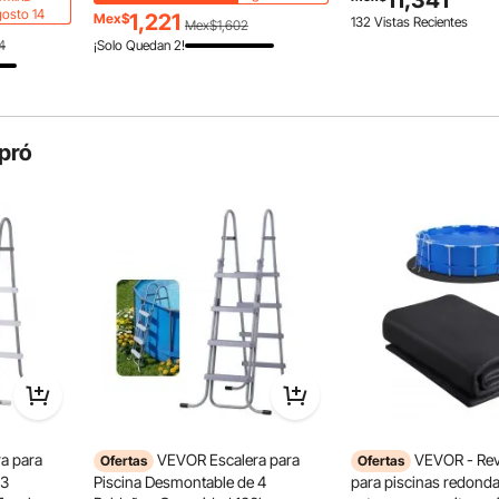
11,341
de drenaje, cubierta d
de agarre
osto 14
Almohadillas antideslizantes para los pies
1,221
Mex$
132 Vistas Recientes
Mex$1,602
para piscinas, cubiert
s
4
¡Solo Quedan 2!
seguridad de invierno,
pró
a para
VEVOR Escalera para
VEVOR - Rev
Ofertas
Ofertas
 3
Piscina Desmontable de 4
para piscinas redonda
Fácil de mover