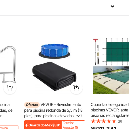
Para piscinas elevadas de 91,4 cm
iscina
VEVOR - Revestimiento
Cubierta de seguridad
Ofertas
piscinas VEVOR, apta
das, de
para piscina redonda de 5,5 m (18
piscinas rectangulare
on
pies), para piscinas elevadas, evita
de 4,9 x 9,75 m (16 x 3
50 lb,
perforaciones, base de geotextil
(9)
Termina
Guardado
Mex$381
cubierta de seguridad 
 a la
reciclado, prolonga su vida útil.
Agosto 15
rmina
Mex$