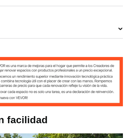
principal
máxima
Color
Acero al
de carga
Blanco y
carbono
300 libras
azul
(Q235A) +
/ 136 kg
PP
Ver todas las especificaciones
 914 mm
6 kg
n facilidad
ono (Q235A) + PP