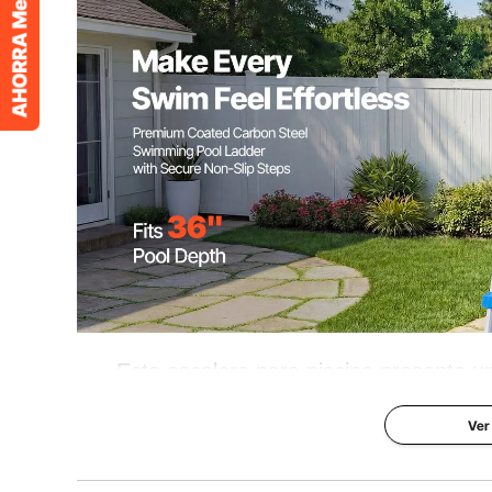
Peso del producto
13,3 libras / 6,
Dimensiones del producto
31,7 x 31,1 x 
Esta escalera para piscina presenta u
construcción robusta, lo que hace que ent
Ver
todo 