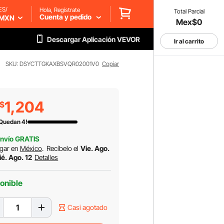
ES/
Hola, Regístrate
Total Parcial
Cuenta y pedido
MXN
Mex$0
Descargar Aplicación VEVOR
Ir al carrito
SKU: DSYCTTGKAXBSVQR02001V0
Copiar
1,204
$
 Quedan 4!
nvío GRATIS
gar en
México
.
Recíbelo el
Vie. Ago.
ié. Ago. 12
Detalles
onible
Casi agotado