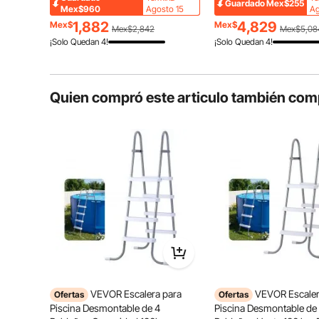
Guardado
Mex$255
Carbono con Pasamanos
corrosión, con cubierta 
Mex$960
Agosto 15
Ag
Escalones antideslizantes
Ergonómicos, Patas de Goma para
azul, broca M8 y tornillo
1,882
4,829
Mex$
Mex$
Mex$2,842
Mex$5,08
Piscina Elevada de 132,1cm
autorroscantes.
¡Solo Quedan 4!
¡Solo Quedan 4!
Quien compró este articulo también com
VEVOR Escalera para
VEVOR Escaler
Ofertas
Ofertas
Piscina Desmontable de 4
Piscina Desmontable de
Escalera estable