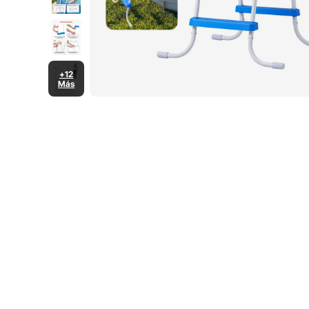
+12
Más