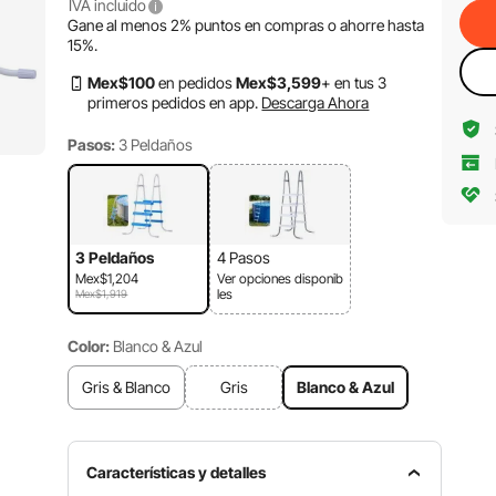
IVA incluido
Gane al menos
2%
puntos en compras o ahorre hasta
15%
.
Mex$
100
en pedidos
Mex$
3,599
+ en tus 3
primeros pedidos en app.
Descarga Ahora
Pasos:
3 Peldaños
3 Peldaños
4 Pasos
Mex$1,204
Ver opciones disponib
les
Mex$1,919
Color:
Blanco & Azul
Gris & Blanco
Gris
Blanco & Azul
Características y detalles