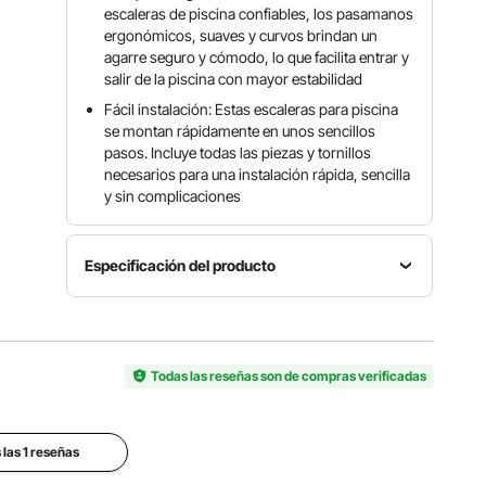
escaleras de piscina confiables, los pasamanos
ergonómicos, suaves y curvos brindan un
agarre seguro y cómodo, lo que facilita entrar y
salir de la piscina con mayor estabilidad
Fácil instalación: Estas escaleras para piscina
se montan rápidamente en unos sencillos
pasos. Incluye todas las piezas y tornillos
necesarios para una instalación rápida, sencilla
y sin complicaciones
Especificación del producto
Número
Profundidad
de
de piscina
Número
modelo
compatible
de pasos
del
Todas las reseñas son de compras verificadas
36
3
producto
pulgadas /
U09-3A
914 mm
 las 1 reseñas
Material
Capacidad