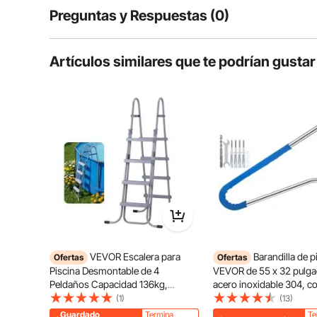
Preguntas y Respuestas (0)
Características principales
Preguntas típicas sobre productos:
Artículos similares que te podrían gustar
¿Es duradero el producto?
Haz la primera pregunta
VEVOR Escalera para
Barandilla de p
Ofertas
Ofertas
Piscina Desmontable de 4
VEVOR de 55 x 32 pulga
Peldaños Capacidad 136kg,
acero inoxidable 304, c
Escalera de Seguridad
capacidad de carga de 2
(1)
(13)
Antideslizante de Acero al
color plateado, resistente
Guardado
Termina
Te