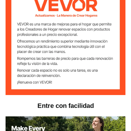
Capacidad
300 libras / 136 kg
máxima de carga
Gris y blanco
Color
Acero al carbono + PP
Material principal
16,0 x 3,0 x 1,6 pulgadas /
Dimensiones del
escalón
405 x 75 x 40 mm
16,5 libras / 7,5 kg
Peso del producto
39,4 × 31,3 × 59,3 pulgadas
Dimensiones del
Entre con facilidad
producto
/ 1000 × 795 × 1506 mm