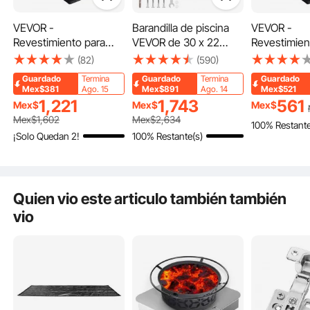
VEVOR -
Barandilla de piscina
VEVOR -
Revestimiento para
VEVOR de 30 x 22
Revestimien
piscina redonda de 5,5
pulgadas, de acero
piscinas re
(82)
(590)
m (18 pies), para
inoxidable 304, con
4,5 m, extr
Guardado
Termina
Guardado
Termina
Guardado
piscinas elevadas,
capacidad de carga de
evita perfor
Mex$381
Ago. 15
Mex$891
Ago. 14
Mex$521
evita perforaciones,
250 lb, color plateado,
base de geot
1,221
1,743
561
Mex$
Mex$
Mex$
base de geotextil
resistente a la
reciclado, p
Mex$
1,602
Mex$
2,634
100% Restante
reciclado, prolonga su
corrosión, con cubierta
vida útil del
¡Solo Quedan 2!
100% Restante(s)
vida útil.
de agarre azul, broca
revestimient
M8 y tornillos
Escalera estable
autorroscantes.
Quien vio este articulo también también
Fácil de mover
vio
Características clave