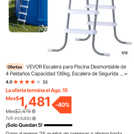
1/12
VEVOR Escalera para Piscina Desmontable de
Ofertas
4 Peldaños Capacidad 136kg, Escalera de Seguridad
...
de Acero al Carbono Antideslizante con Patas de Goma,
94
4.0
Pasamanos Ergonómicos para Piscina Elevada de
La oferta termina el Ago. 15
121,9cm
1,481
Mex$
-
40
%
Mex$2,478
IVA incluido
¡Solo Quedan 5!
Gane al menos
2%
puntos en compras o ahorre hasta