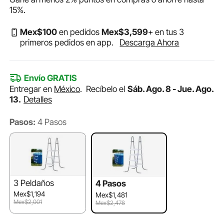
15%
.
Mex$
100
en pedidos
Mex$
3,599
+ en tus 3
primeros pedidos en app.
Descarga Ahora
Envío GRATIS
Entregar en
México
.
Recíbelo el
Sáb. Ago. 8 - Jue. Ago.
13.
Detalles
Pasos:
4 Pasos
3 Peldaños
4 Pasos
Mex$1,194
Mex$1,481
Mex$2,001
Mex$2,478