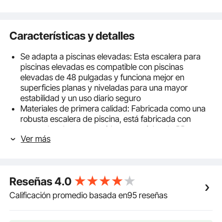
Características y detalles
Se adapta a piscinas elevadas: Esta escalera para
piscinas elevadas es compatible con piscinas
elevadas de 48 pulgadas y funciona mejor en
superficies planas y niveladas para una mayor
estabilidad y un uso diario seguro
Materiales de primera calidad: Fabricada como una
robusta escalera de piscina, está fabricada con
acero al carbono revestido y materiales de PP
Ver más
resistentes a la intemperie, con una construcción
resistente al óxido y la corrosión. Los tubos de acero
al carbono y los escalones de 40 mm de grosor
garantizan un rendimiento duradero en exteriores
Reseñas
4.0
Seguro y estable: Estos escalones para piscinas
elevadas cuentan con peldaños antideslizantes
Calificación promedio basada en95 reseñas
texturizados, un travesaño reforzado y patas de
goma antideslizantes para mayor estabilidad al subir.