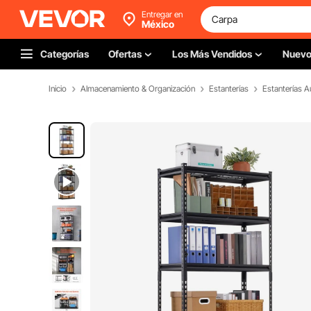
Entregar en
México
Categorías
Ofertas
Los Más Vendidos
Nuev
Inicio
Almacenamiento & Organización
Estanterías
Estanterías 