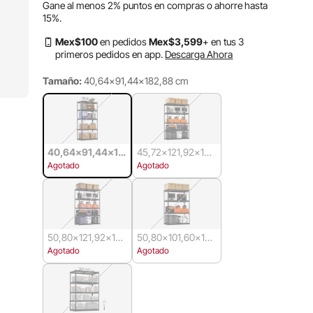
Gane al menos
2%
puntos en compras o ahorre hasta
15%
.
Mex$
100
en pedidos
Mex$
3,599
+ en tus 3
primeros pedidos en app.
Descarga Ahora
Tamaño:
40,64x91,44x182,88 cm
40,64x91,44x18
45,72x121,92x18
2,88 cm
2,88 cm
Agotado
Agotado
50,80x121,92x18
50,80x101,60x15
2,88 cm
2,40 cm
Agotado
Agotado