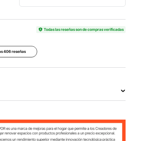
Capacidad
Número
de carga
de
Material
2000
modelo
SPCC +
Todas las reseñas son de compras verificadas
lb/907 kg
del
recubrimi
(total);
artículo
ento en
400 lb/181
6361QQU
polvo
kg (por
OV0
las 406 reseñas
estante)
Dimensiones
Peso
del producto
neto
16 x 36 x
42,1 lbs /
72
19,1 kg
pulgadas /
(incluidos
406,4 x
todos los
914,4 x
accesorio
1828,8
s)
mm
(total); 400 lb/181 kg (por estante)
Ver todas las especificaciones