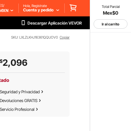
ES/
Hola, Regístrate
Total Parcial
Cuenta y pedido
MXN
Mex$0
Descargar Aplicación VEVOR
Ir al carrito
SKU: LXLZLKHJ16361QQUOV0
Copiar
2,096
$
tado
Seguridad y Privacidad
Devoluciones GRATIS
Servicio Profesional