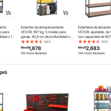
ento
Estantes de almacenamiento
Estantería de almace
es para
VEVOR, 907 kg, 5 niveles para
VEVOR, ajustable, de 5
idad x 101
garaje, 40,6 cm de profundidad x
con capacidad de 907
 alto,
91,4 cm de ancho x 180,8 cm de
resistente, de metal, p
(887)
(887)
cocina,
alto, ajustables, ideales para
color negro, 45,7 cm 
1,878
2,683
Mex$
Mex$
 negro.
cocina, almacén y sótano, color
profundidad x 122,9 
106 Vistas Recientes
294 Vistas Recientes
negro.
183,8 cm de alto, idea
despensa, sótano, ba
lavandería.
pró
 de garaje permite un fácil ajuste de altura, acomodando
maximizando la utilización del espacio.