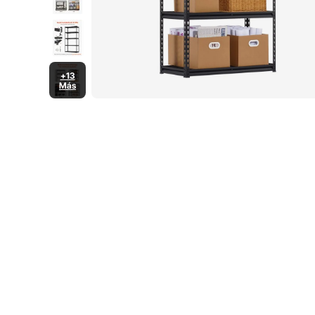
+13
Más