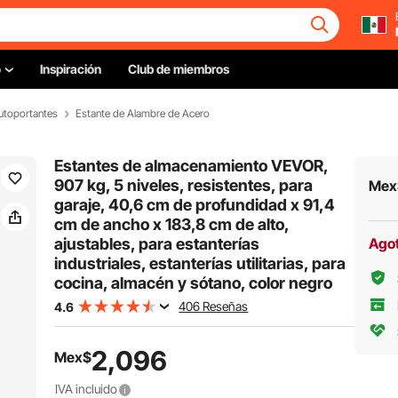
o
Inspiración
Club de miembros
Autoportantes
Estante de Alambre de Acero
Estantes de almacenamiento VEVOR,
907 kg, 5 niveles, resistentes, para
Mex
garaje, 40,6 cm de profundidad x 91,4
cm de ancho x 183,8 cm de alto,
ajustables, para estanterías
Ago
industriales, estanterías utilitarias, para
cocina, almacén y sótano, color negro
406 Reseñas
4.6
2,096
Mex$
IVA incluido