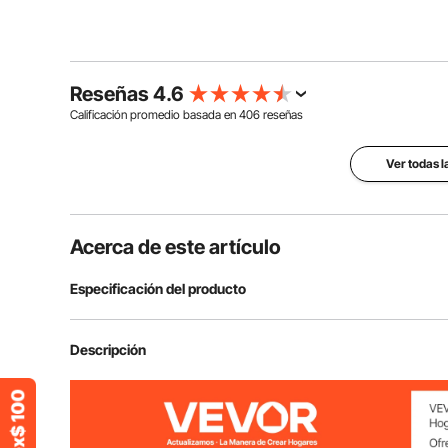
Reseñas 4.6
Calificación promedio basada en
406
reseñas
Ver todas 
Acerca de este artículo
Especificación del producto
Número de modelo del artículo
6361QQUOV0
Descripción
Capacidad de carga
2000 lb/907 kg 