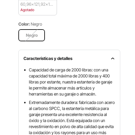
60,96x121,92x18
2,88 cm
Agotado
Color:
Negro
Negro
Características y detalles
Capacidad de carga de 2000 libras: con una
capacidad total máxima de 2000 libras y 400
libras por estante, nuestra estantería de garaje
le permite almacenar más artículos y
herramientas en su garaje o almacén.
Extremadamente duradera: fabricada con acero
al carbono SPCC, la estantería metálica para
garaje presenta una excelente resistencia al
óxido y la oxidación. Está equipada con un
revestimiento en polvo de alta calidad que evita
la oxidación y los rayones para un uso más