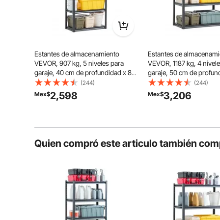
Estantes de almacenamiento
Estantes de almacenami
VEVOR, 907 kg, 5 niveles para
VEVOR, 1187 kg, 4 nivel
garaje, 40 cm de profundidad x 81
garaje, 50 cm de profund
cm de ancho x 160 cm de alto,
cm de ancho x 145 cm de
(244)
(244)
ajustables, ideales para cocina,
ajustables, ideales para 
2,598
3,206
Mex$
Mex$
almacén y sótano, color negro.
almacén y sótano, color
Quien compró este articulo también com
El diseño de hebilla de calabaza de las estanterías
artículos de diferentes tamaños y 