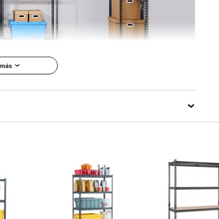
 más
a garaje presenta una gran capacidad de carga, una
tisfaciendo diversas necesidades individuales con diseños
xibles.