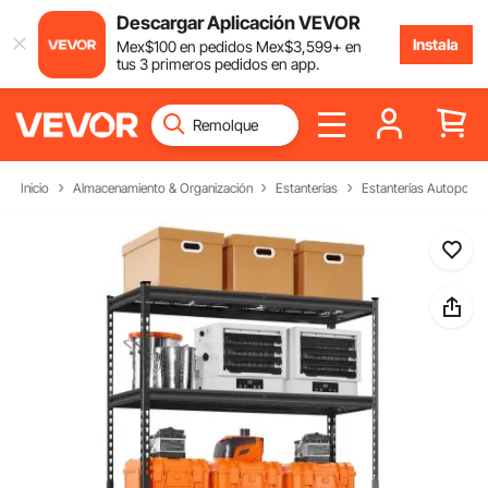
Descargar Aplicación VEVOR
Instala
Mex$
100
en pedidos
Mex$
3,599
+ en
tus 3 primeros pedidos en app.
Inicio
Almacenamiento & Organización
Estanterías
Estanterías Autoporta