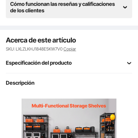
Cómo funcionan las reseñas y calificaciones
de los clientes
Acerca de este artículo
SKU: LXLZLKHJ1848E5KW7V0
Copiar
Especificación del producto
Número de
Descripción
848E5KW7V0
modelo del
artículo
2500 lb/1134 kg (total); 500
Capacidad de
carga
lb/227 kg (por estante)
SPCC + recubrimiento en
Material
polvo