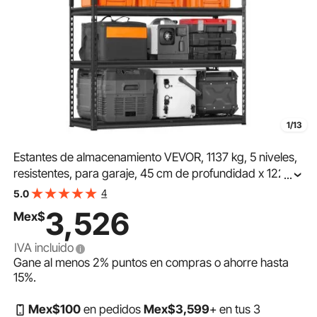
1/13
Estantes de almacenamiento VEVOR, 1137 kg, 5 niveles,
resistentes, para garaje, 45 cm de profundidad x 122
...
cm de ancho x 183 cm de alto, ajustables, para
4
5.0
estanterías industriales, estanterías utilitarias, para
3,526
Mex$
cocina, almacén y sótano, color negro
IVA incluido
Gane al menos
2%
puntos en compras o ahorre hasta
15%
.
Mex$
100
en pedidos
Mex$
3,599
+ en tus 3