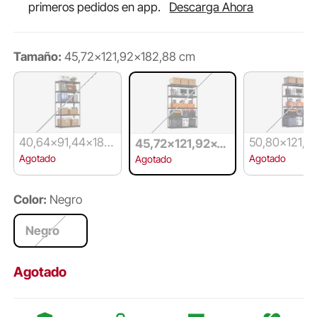
primeros pedidos en app.
Descarga Ahora
Tamaño:
45,72x121,92x182,88 cm
40,64x91,44x182,
50,80x121,9
45,72x121,92x1
88 cm
2,88 cm
82,88 cm
Agotado
Agotado
Agotado
Color:
Negro
Negro
Agotado