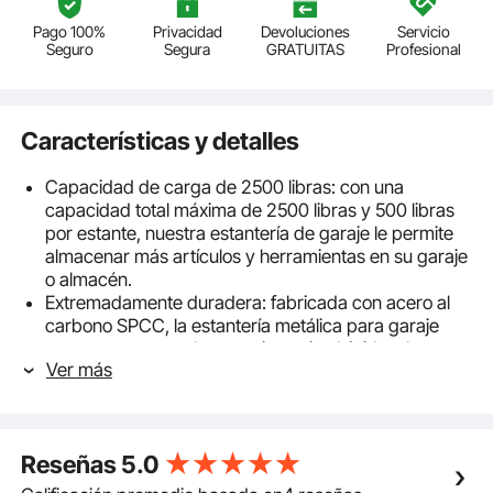
Pago 100%
Privacidad
Devoluciones
Servicio
Seguro
Segura
GRATUITAS
Profesional
Características y detalles
Capacidad de carga de 2500 libras: con una
capacidad total máxima de 2500 libras y 500 libras
por estante, nuestra estantería de garaje le permite
almacenar más artículos y herramientas en su garaje
o almacén.
Extremadamente duradera: fabricada con acero al
carbono SPCC, la estantería metálica para garaje
presenta una excelente resistencia al óxido y la
Ver más
oxidación. Está equipada con un revestimiento en
polvo de alta calidad que evita la oxidación y los
rayones para un uso más duradero.
Diseño flexible: la altura ajustable del estante permite
Reseñas
5.0
acomodar diversos artículos de diferentes tamaños.
Nuestro estante de almacenamiento para garaje