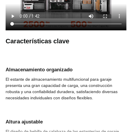
18 x 48 x 72 pulgadas / 457,2
Dimensiones del
producto
x 1219,2 x 1828,8 mm
51,6 lbs / 23,4 kg (incluidos
Peso neto
todos los accesorios)
Características clave
Almacenamiento organizado
El estante de almacenamiento multifuncional para garaje
presenta una gran capacidad de carga, una construcción
robusta y una confiabilidad duradera, satisfaciendo diversas
necesidades individuales con diseños flexibles.
Altura ajustable
El diseño de hebilla de calabaza de las estanterías de garaje