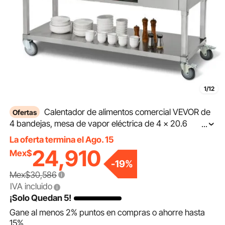
1/12
Calentador de alimentos comercial VEVOR de
Ofertas
4 bandejas, mesa de vapor eléctrica de 4 x 20.6
...
cuartos, calentador de alimentos profesional para bufés
La oferta termina el Ago. 15
y catering de 2000 W con protector contra estornudos
24,910
Mex$
de acrílico, servidor de acero inoxidable de grado
-
19
%
alimenticio para restaurantes y fiestas.
Mex$30,586
IVA incluido
¡Solo Quedan 5!
Gane al menos
2%
puntos en compras o ahorre hasta
15%
.