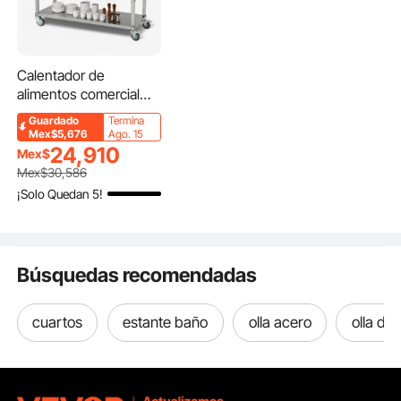
Calentador de
alimentos comercial
VEVOR de 4 bandejas,
Guardado
Termina
mesa de vapor
Mex$5,676
Ago. 15
eléctrica de 4 x 20.6
24,910
Mex$
cuartos, calentador de
Mex$
30,586
alimentos profesional
¡Solo Quedan 5!
para bufés y catering
de 2000 W con
protector contra
estornudos de acrílico,
Búsquedas recomendadas
servidor de acero
inoxidable de grado
alimenticio para
cuartos
estante baño
olla acero
olla de
restaurantes y fiestas.