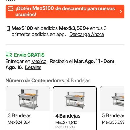
¡Obtén
Mex$100
de descuento para nuevos
usuarios!
Mex$
100
en pedidos
Mex$
3,599
+ en tus 3
primeros pedidos en app.
Descarga Ahora
Envío GRATIS
Entregar en
México
.
Recíbelo el
Mar. Ago. 11 - Dom.
Ago. 16.
Detalles
Número de Contenedores:
4 Bandejas
3 Bandejas
5 Bandejas
4 Bandejas
Mex$24,394
Mex$35,999
Mex$24,910
Mex$30,586