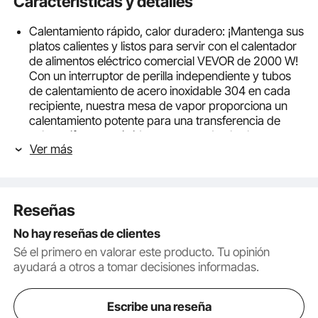
Características y detalles
Calentamiento rápido, calor duradero: ¡Mantenga sus
platos calientes y listos para servir con el calentador
de alimentos eléctrico comercial VEVOR de 2000 W!
Con un interruptor de perilla independiente y tubos
de calentamiento de acero inoxidable 304 en cada
recipiente, nuestra mesa de vapor proporciona un
calentamiento potente para una transferencia de
calor uniforme y rápida, preservando el sabor
Ver más
caliente y delicioso de sus alimentos por más tiempo.
(NOTA: Este es un enchufe de alta potencia y
requiere una toma de corriente compatible para su
uso).
Reseñas
4 Recipientes Grandes para Alimentos de 20.6 QT:
¡Sirva hasta 4 platos diferentes simultáneamente en
No hay reseñas de clientes
nuestros 4 espaciosos recipientes para alimentos!
Sé el primero en valorar este producto. Tu opinión
Cada recipiente tiene 5.9 pulgadas de profundidad e
ayudará a otros a tomar decisiones informadas.
incluye tapa y asa, lo que facilita el acceso a la
comida para sus invitados. Mantenga a sus invitados
satisfechos con verduras al vapor recién hechas,
Escribe una reseña
jugosos hot dogs, tocino crujiente y mucho más.