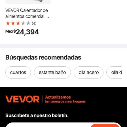
VEVOR Calentador de
alimentos comercial de
3 bandejas, mesa de
(4)
vapor eléctrica de 3 x
24,394
Mex$
20.6 qt, calentador de
alimentos profesional
de 1500 W para
catering y bufé con
Búsquedas recomendadas
protector
antiestornudos de
acrílico, servidor de
cuartos
estante baño
olla acero
olla de
acero inoxidable de
grado alimenticio para
fiestas y restaurantes
Suscríbete a nuestro boletín.