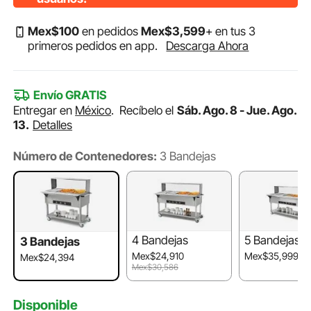
Mex$
100
en pedidos
Mex$
3,599
+ en tus 3
primeros pedidos en app.
Descarga Ahora
Envío GRATIS
Entregar en
México
.
Recíbelo el
Sáb. Ago. 8 - Jue. Ago.
13.
Detalles
Número de Contenedores:
3 Bandejas
4 Bandejas
5 Bandejas
3 Bandejas
Mex$24,910
Mex$35,999
Mex$24,394
Mex$30,586
Disponible