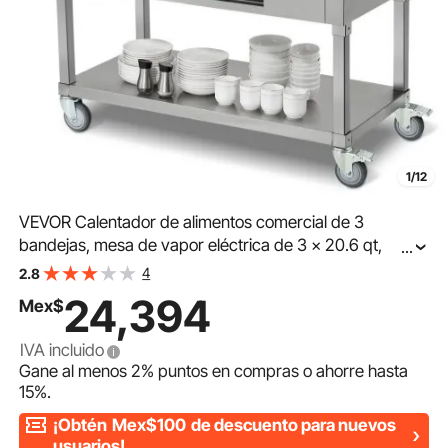
1/12
VEVOR Calentador de alimentos comercial de 3
bandejas, mesa de vapor eléctrica de 3 x 20.6 qt,
...
calentador de alimentos profesional de 1500 W para
4
2.8
catering y bufé con protector antiestornudos de acrílico,
24,394
Mex$
servidor de acero inoxidable de grado alimenticio para
fiestas y restaurantes
IVA incluido
Gane al menos
2%
puntos en compras o ahorre hasta
15%
.
¡Obtén
Mex$100
de descuento para nuevos
usuarios!