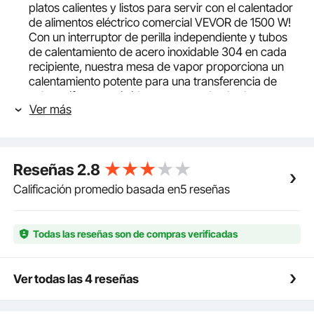
platos calientes y listos para servir con el calentador
de alimentos eléctrico comercial VEVOR de 1500 W!
Con un interruptor de perilla independiente y tubos
de calentamiento de acero inoxidable 304 en cada
recipiente, nuestra mesa de vapor proporciona un
calentamiento potente para una transferencia de
calor uniforme y rápida, preservando el sabor
Ver más
caliente y delicioso de sus alimentos por más tiempo.
3 bandejas grandes de 20.6 cuartos de galón: ¡Sirva
hasta 3 platos diferentes a la vez en nuestras 3
espaciosas bandejas! Cada bandeja tiene 15 cm de
Reseñas
2.8
profundidad e incluye tapa y asa, lo que facilita el
acceso de sus invitados a la comida. Deleite a sus
Calificación promedio basada en5 reseñas
invitados con verduras al vapor recién hechas,
jugosos hot dogs, tocino crujiente y mucho más.
Sistema de calentamiento independiente: Un
Todas las reseñas son de compras verificadas
interruptor controla una bandeja de alimentos. Puede
ajustar la temperatura de cada bandeja de forma
independiente para garantizar una frescura y un
Ver todas las 4 reseñas
sabor óptimos. Nuestra mesa calentadora de
alimentos funciona sin agua, utilizando transferencia