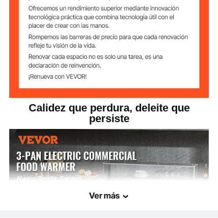
SUS201, SUS304, chapa
Materiales
principales
galvanizada, PE, acrílico
105,8 libras / 48 kg
Peso del producto
Dimensiones del
45,3 x 29,5 x 45,7 pulgadas
producto (con
mango y
/ 1150 x 750 x 1160 mm
protección)
Calidez que perdura, deleite que
persiste
Ver más