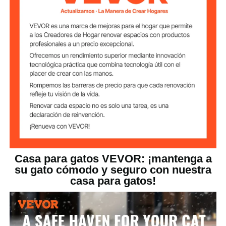
pulgadas
térmica
Rango de
40-60 ℃ / 104-140 ℉
temperatura
42 × 47 cm / 16,53 × 18,50
Tamaño del cojín
pulgadas
2,5 kg / 5,51 lbs
Peso del producto
47 × 42 × 47 cm / 18,50 ×
Dimensiones del
producto
16,53 × 18,50 pulgadas
Casa para gatos VEVOR: ¡mantenga a
su gato cómodo y seguro con nuestra
casa para gatos!