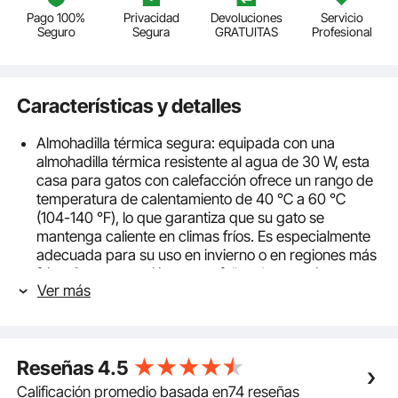
Pago 100%
Privacidad
Devoluciones
Servicio
Seguro
Segura
GRATUITAS
Profesional
Características y detalles
Almohadilla térmica segura: equipada con una
almohadilla térmica resistente al agua de 30 W, esta
casa para gatos con calefacción ofrece un rango de
temperatura de calentamiento de 40 ℃ a 60 ℃
(104-140 ℉), lo que garantiza que su gato se
mantenga caliente en climas fríos. Es especialmente
adecuada para su uso en invierno o en regiones más
frías. Con protección contra fallas de energía
Ver más
incorporada y un termostato inteligente, puede
permanecer encendida continuamente mientras
ofrece protección contra sobretemperatura y
sobrecorriente para el uso seguro de la almohadilla
Reseñas
4.5
térmica.
Aislamiento potente: el interior utiliza materiales de
Calificación promedio basada en74 reseñas