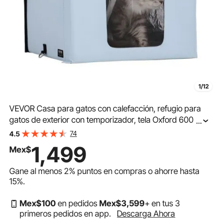
1/12
VEVOR Casa para gatos con calefacción, refugio para
gatos de exterior con temporizador, tela Oxford 600D
...
plegable con almohadilla térmica para mantenerlos
74
4.5
cálidos y cómodos en invierno, azul (pequeño)
1,499
Mex$
Gane al menos
2%
puntos en compras o ahorre hasta
15%
.
Mex$
100
en pedidos
Mex$
3,599
+ en tus 3
primeros pedidos en app.
Descarga Ahora