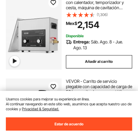
con calentador, temporizador y
cesta, máquina de cavitación
sónica digital profesional, 180 W,
(1,306)
para relojes, gafas, monedas,
2,154
Mex$
piezas metálicas y herramientas.
Disponible
Entrega:
Sáb. Ago. 8 - Jue.
Ago. 13
Añadir al carrito
VEVOR - Carrito de servicio
plegable con capacidad de carga de
50 kg, carrito de mano portátil con
ruedas y asa telescópica resistente,
(94)
Usamos cookies para mejorar su experiencia en línea.
4 ruedas giratorias para viajes,
Al continuar navegando en este sitio web, asumimos que acepta nuestro uso de
893
Mex$
compras, mudanzas, equipaje y
cookies y
Privacidad & Seguridad.
uso en la oficina, color negro
Solo queda1, ordena rápidamente
Estar de acuerdo
Entrega:
tan pronto como
Dom. Ago. 9