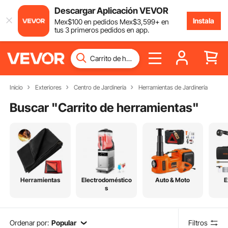
Descargar Aplicación VEVOR
Instala
Mex$
100
en pedidos
Mex$
3,599
+ en
tus 3 primeros pedidos en app.
Inicio
Exteriores
Centro de Jardinería
Herramientas de Jardinería
Buscar "
Carrito de herramientas
"
Herramientas
Electrodoméstico
Auto & Moto
E
s
Ordenar por:
Popular
Filtros