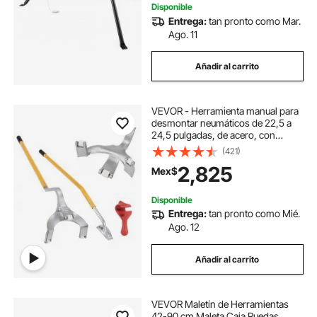
Disponible
Entrega:
tan pronto como Mar.
Ago. 11
Añadir al carrito
VEVOR - Herramienta manual para
desmontar neumáticos de 22,5 a
24,5 pulgadas, de acero, con
soporte adicional para talón,
(421)
destalonador para camiones sin
2,825
Mex$
cámara, 3 herramientas para
cambiar neumáticos, color naranja
Disponible
Entrega:
tan pronto como Mié.
Ago. 12
Añadir al carrito
VEVOR Maletín de Herramientas
42-90 cm Maleta Caja Ruedas