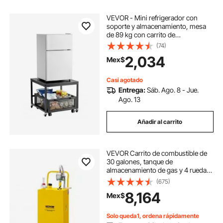
VEVOR - Mini refrigerador con
soporte y almacenamiento, mesa
de 89 kg con carrito de
almacenamiento móvil y ruedas
(74)
giratorias, soporte para bebidas,
2,034
Mex$
organizador para oficina, hogar y
dormitorio, color negro
Casi agotado
Entrega:
Sáb. Ago. 8 - Jue.
Ago. 13
Añadir al carrito
VEVOR Carrito de combustible de
30 galones, tanque de
almacenamiento de gas y 4 ruedas,
con bomba de transferencia
(675)
Manuel, contenedor de
8,164
Mex$
combustible diésel de gasolina para
automóviles, cortadoras de
Solo queda1, ordena rápidamente