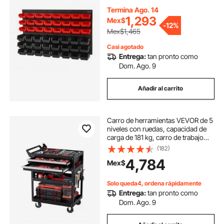
taller, herramientas con paneles de
pared, organizador de
Termina Ago. 14
herramientas para tuercas, pernos,
1,293
Mex$
-
12%
tornillos, clavos, cuentas, botones
Mex$1,465
y otras piezas pequeñas, color
negro y rojo.
Casi agotado
Entrega:
tan pronto como
Dom. Ago. 9
Añadir al carrito
Carro de herramientas VEVOR de 5
niveles con ruedas, capacidad de
carga de 181 kg, carro de trabajo
rodante con 2 cajones y panel
(182)
perforado, organizador de
4,784
Mex$
herramientas para mecánicos con
sistema de bloqueo para garaje,
almacén y taller de reparación,
Solo queda4, ordena rápidamente
color negro.
Entrega:
tan pronto como
Dom. Ago. 9