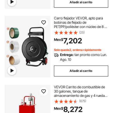
Añadir al carrito
Carro flejador VEVOR, apto para
bobinas de flejado de
PET/PP/poliéster con núcleo de 8 o
16 pulgadas, dispensador de flejado
(25)
resistente con sistema de freno
7,202
Mex$
mejorado y bandeja espaciosa
integrada para herramientas.
Solo queda2, ordena rápidamente
Entrega:
tan pronto como Lun.
Ago. 10
Añadir al carrito
VEVOR Carrito de combustible de
30 galones, tanque de
almacenamiento de gas y 4 ruedas,
con bomba de transferencia
(675)
Manuel, contenedor de
8,272
Mex$
combustible diésel de gasolina para
automóviles, cortadoras de césped,