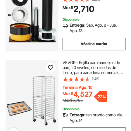
extractora de piñón con 3 almejas,
2,710
Mex$
extractor de cojinetes de acero n.°
45 para reparación de automóviles
Disponible
Entrega:
Sáb. Ago. 8 - Jue.
Ago. 13
Añadir al carrito
VEVOR - Rejilla para bandejas de
pan, 20 niveles, con ruedas de
freno, para panadería comercial,
con carrito de aluminio para medias
(145)
bandejas y bandejas completas,
rejilla rápida para cocina y hogar,
Termina Ago. 15
equipo para hornear pan, 66 cm de
4,527
Mex$
-
22%
largo x 52 cm de ancho x 178 cm de
Mex$5,785
alto
Disponible
Entrega:
tan pronto como Vie.
Ago. 14