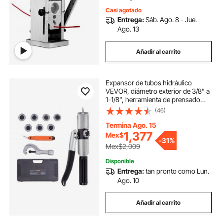
Casi agotado
Entrega:
Sáb. Ago. 8 - Jue.
Ago. 13
Añadir al carrito
Expansor de tubos hidráulico
VEVOR, diámetro exterior de 3/8" a
1-1/8", herramienta de prensado
hidráulico HAVC con 7 cabezales
(46)
expansores, herramienta de
desbarbado y cortador de tubos
Termina Ago. 15
para tubos de cobre, aluminio, latón
1,377
Mex$
-
31%
y acero dulce.
Mex$2,009
Disponible
Entrega:
tan pronto como Lun.
Ago. 10
Añadir al carrito