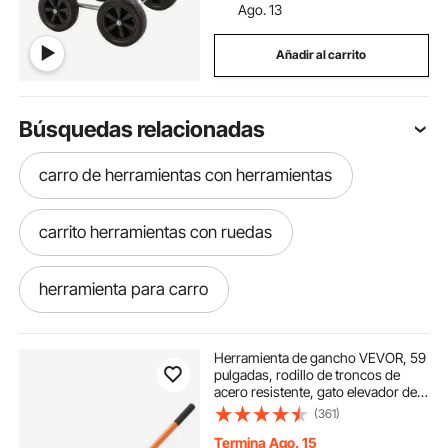
Ago. 13
Añadir al carrito
Búsquedas relacionadas
carro de herramientas con herramientas
carrito herramientas con ruedas
herramienta para carro
carros herramienta
herramienta diesel
Herramienta de gancho VEVOR, 59
pulgadas, rodillo de troncos de
acero resistente, gato elevador de
herramientas de mano
troncos para troncos de hasta 32
(361)
pulgadas de diámetro,
herramientas de tala forestal,
Termina Ago. 15