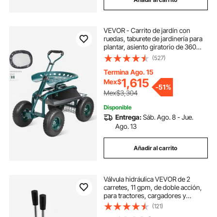
VEVOR - Carrito de jardín con
ruedas, taburete de jardinería para
plantar, asiento giratorio de 360
grados, carrito con asa de
(527)
dirección y bandeja para
herramientas, ideal para patio,
Termina Ago. 15
jardín y exteriores, color verde
1,615
Mex$
-
51%
Mex$3,304
Disponible
Entrega:
Sáb. Ago. 8 - Jue.
Ago. 13
Añadir al carrito
Válvula hidráulica VEVOR de 2
carretes, 11 gpm, de doble acción,
para tractores, cargadores y
tanques.
(121)