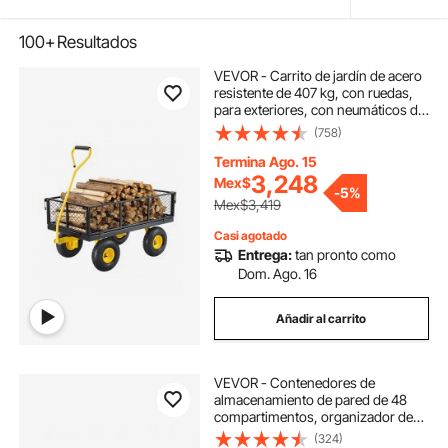
100+
Resultados
VEVOR - Carrito de jardín de acero
resistente de 407 kg, con ruedas,
para exteriores, con neumáticos de
25 cm, laterales de malla extraíbles
(758)
(convertible en plataforma) y asa
giratoria de 180°.
Termina Ago. 15
3,248
Mex$
-
5%
Mex$3,419
Casi agotado
Entrega:
tan pronto como
Dom. Ago. 16
Añadir al carrito
VEVOR - Contenedores de
almacenamiento de pared de 48
compartimentos, organizador de
piezas de plástico para garaje,
(324)