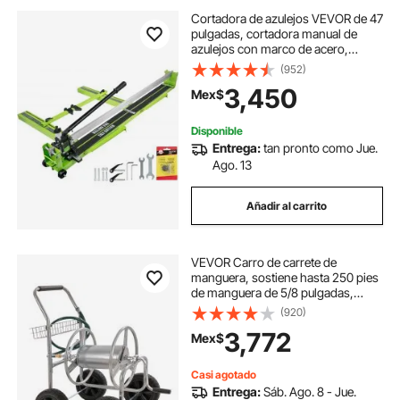
Cortadora de azulejos VEVOR de 47
pulgadas, cortadora manual de
azulejos con marco de acero,
máquina cortadora de azulejos con
(952)
guía láser y cortador de repuesto,
3,450
Mex$
herramienta manual para cortar
azulejos de porcelana y cerámica
con precisión.
Disponible
Entrega:
tan pronto como Jue.
Ago. 13
Añadir al carrito
VEVOR Carro de carrete de
manguera, sostiene hasta 250 pies
de manguera de 5/8 pulgadas,
carros de manguera de agua de
(920)
jardín herramientas móviles con 4
3,772
Mex$
ruedas, plantación al aire libre de
acero con r
Casi agotado
Entrega:
Sáb. Ago. 8 - Jue.