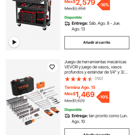
sistema de bloqueo para garaje,
2,579
Mex$
-
10%
almacén y taller de reparación,
Mex$2,858
color negro.
Disponible
Entrega:
Sáb. Ago. 8 - Jue.
Ago. 13
Añadir al carrito
Juego de herramientas mecánicas
VEVOR y juego de vasos, vasos
profundos y estándar de 1/4" y 3/8",
kit de herramientas mecánicas SAE
(792)
y métricas de 145 piezas con
puntas, llave combinada, llaves
Termina Ago. 15
hexagonales, accesorios y estuche
1,469
Mex$
-
10%
de almacenamiento.
Mex$1,629
Disponible
Entrega:
tan pronto como Lun.
Ago. 10
Añadir al carrito