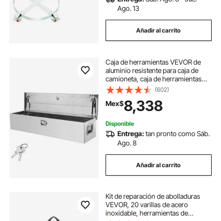
Ago. 13
Añadir al carrito
Caja de herramientas VEVOR de
aluminio resistente para caja de
camioneta, caja de herramientas
con placa de diamante, asa lateral y
(602)
cerradura con llaves, organizador
8,338
Mex$
de almacenamiento para
camioneta, caja de camioneta, RV,
remolque, 48"x15"x15", plateada
Disponible
Entrega:
tan pronto como Sáb.
Ago. 8
Añadir al carrito
Kit de reparación de abolladuras
VEVOR, 20 varillas de acero
inoxidable, herramientas de