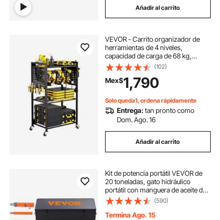
Añadir al carrito
VEVOR - Carrito organizador de
herramientas de 4 niveles,
capacidad de carga de 68 kg,
soporte para taladro con ruedas y
(102)
estante de almacenamiento estable,
1,790
Mex$
carrito de almacenamiento
resistente para garaje, color negro
Solo queda1, ordena rápidamente
Entrega:
tan pronto como
Dom. Ago. 16
Añadir al carrito
Kit de potencia portátil VEVOR de
20 toneladas, gato hidráulico
portátil con manguera de aceite de
1,4 m (4,6 pies), herramienta para
(590)
reparación de chasis de
automóviles con estuche de
Termina Ago. 15