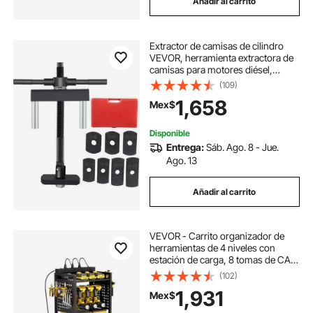
Añadir al carrito
Extractor de camisas de cilindro
VEVOR, herramienta extractora de
camisas para motores diésel,
compatible con diámetros de 75
(109)
mm a 138 mm, tanto en seco como
1,658
Mex$
en húmedo, juego universal de
herramientas extractoras de
camisas de cilindro para reparación
Disponible
de automóviles.
Entrega:
Sáb. Ago. 8 - Jue.
Ago. 13
Añadir al carrito
VEVOR - Carrito organizador de
herramientas de 4 niveles con
estación de carga, 8 tomas de CA,
soporte para taladro con ruedas y
(102)
soporte para batería de
1,931
Mex$
herramientas con ruedas, ideal para
taller o garaje.