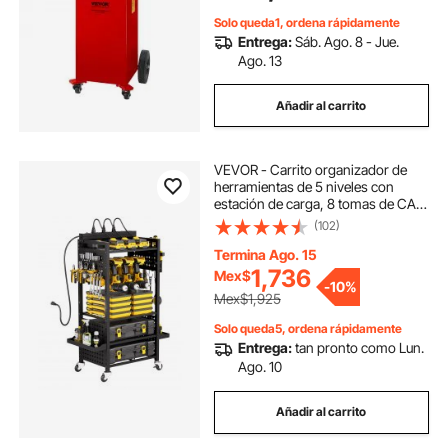
vehículos todo terreno, barcos,
Solo queda1, ordena rápidamente
más, rojo
Entrega:
Sáb. Ago. 8 - Jue.
Ago. 13
Añadir al carrito
VEVOR - Carrito organizador de
herramientas de 5 niveles con
estación de carga, 8 tomas de CA,
soporte para taladro con ruedas y
(102)
soporte para batería de
herramientas con ruedas, ideal para
Termina Ago. 15
garaje o taller.
1,736
Mex$
-
10%
Mex$1,925
Solo queda5, ordena rápidamente
Entrega:
tan pronto como Lun.
Ago. 10
Añadir al carrito