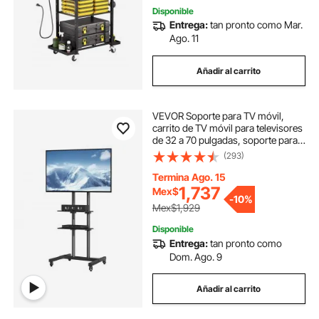
Disponible
Entrega:
tan pronto como Mar.
Ago. 11
Añadir al carrito
VEVOR Soporte para TV móvil,
carrito de TV móvil para televisores
de 32 a 70 pulgadas, soporte para
TV portátil ajustable en altura con
(293)
ruedas, bandeja doble para
dispositivos audiovisuales, soporte
Termina Ago. 15
para TV rodante con soporte para
1,737
Mex$
-
10%
dormitorio, sala de estar
Mex$1,929
Disponible
Entrega:
tan pronto como
Dom. Ago. 9
Añadir al carrito