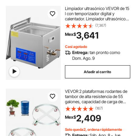
Limpiador ultrasónico VEVOR de 15
l con temporizador digital y
calentador. Limpiador ultrasónico
profesional de 40 kHz. Limpiador
(7,367)
ultrasónico avanzado de 110 V para
3,641
Mex$
llaves, destornilladores,
herramientas de reparación y
limpieza de piezas industriales.
Casi agotado
Entrega:
tan pronto como
Dom. Ago. 9
Añadir al carrito
VEVOR 2 plataformas rodantes de
tambor de alta resistencia de 55
galones, capacidad de carga de
1000 libras, carro de barril, carrito
(167)
de tambor, carretilla de mano sin
2,409
Mex$
vuelco con marco de acero, 4 rue
Solo queda2, ordena rápidamente
Entrega:
Sáb. Ago. 8 - Jue.