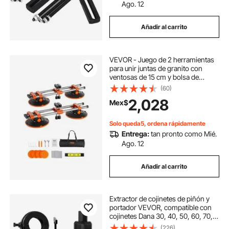
Ago. 12
Añadir al carrito
VEVOR - Juego de 2 herramientas
para unir juntas de granito con
ventosas de 15 cm y bolsa de
herramientas, herramienta para
(60)
unir y nivelar juntas, herramienta
2,028
Mex$
para instalar encimeras de
baldosas, piedra y losas de
mármol.
Solo queda5, ordena rápidamente
Entrega:
tan pronto como Mié.
Ago. 12
Añadir al carrito
Extractor de cojinetes de piñón y
portador VEVOR, compatible con
cojinetes Dana 30, 40, 50, 60, 70,
80 y Ford de 10,25", herramienta
(226)