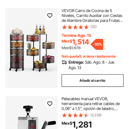
VEVOR Carro de Cocina de 5
Niveles, Carrito Auxiliar con Cestas
de Alambre Giratorias para Frutas y
Verduras, Carrito con Ruedas con
(32)
Tapa Metálica, para Cocina, Baño,
340 x 315 x 942 mm, Negro
Termina Ago. 15
1,514
Mex$
-
10%
Mex$1,678
Solo queda5, ordena rápidamente
Entrega:
Sáb. Ago. 8 - Jue.
Ago. 13
Añadir al carrito
Pelacables manual VEVOR,
herramienta para retirar cables de
0,06'' a 1,5'', opción de taladro,
medidor de profundidad
(3,228)
transparente, construcción ligera
1,281
Mex$
de aluminio para un procesamiento
eficiente de chatarra de cobre.