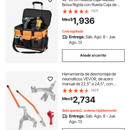
Bolsa Rígida con Rueda Caja de
Herramientas Bolsa Rígida con
(137)
Ruedas 60 kg Bolsa de
1,936
Mex$
Herramientas con Ruedas Tela
Oxford Rígida Maleta
Casi agotado
Entrega:
Sáb. Ago. 8 - Jue.
Ago. 13
Añadir al carrito
Herramienta de desmontaje de
neumáticos VEVOR, de acero
manual de 22,5" a 24,5", con
soporte adicional para talón,
(421)
destalonador para camiones sin
2,734
Mex$
cámara, 3 herramientas para
cambiar neumáticos, color naranja
Solo queda2, ordena rápidamente
Entrega:
Sáb. Ago. 8 - Jue.
Ago. 13