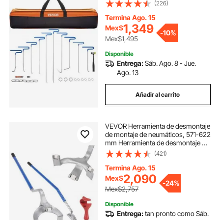
reparación de abolladuras tipo cola
(226)
de ballena, herramienta profesional
para eliminar abolladuras por
Termina Ago. 15
granizo, golpes en puertas y daños
1,349
Mex$
-
10%
menores.
Mex$1,495
Disponible
Entrega:
Sáb. Ago. 8 - Jue.
Ago. 13
Añadir al carrito
VEVOR Herramienta de desmontaje
de montaje de neumáticos, 571-622
mm Herramienta de desmontaje de
montaje de desmontaje de acero
(421)
manual, con extra, Tubeless Truck
Bead Breaker, 3 PCS Tire
Termina Ago. 15
2,090
Mex$
-
24%
Mex$2,757
Disponible
Entrega:
tan pronto como Sáb.