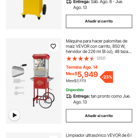
Entrega:
Sáb. Ago. 8 - Jue.
Ago. 13
Añadir al carrito
Máquina para hacer palomitas de
maíz VEVOR con carrito, 850 W,
hervidor de 226 ml (8 oz), 48 tazas
por tanda, vidrio templado, 4
(252)
cucharas, estilo cine, color rojo
Termina Ago. 14
5,949
Mex$
-
23%
Mex$7,773
Disponible
Entrega:
tan pronto como Jue.
Ago. 13
Añadir al carrito
Limpiador ultrasónico VEVOR de 6 l