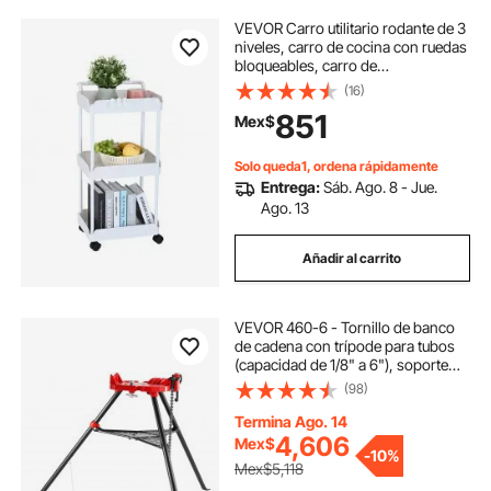
VEVOR Carro utilitario rodante de 3
niveles, carro de cocina con ruedas
bloqueables, carro de
almacenamiento multifuncional con
(16)
asa para oficina, sala de estar,
851
Mex$
cocina, estantes organizadores de
cesta
Solo queda1, ordena rápidamente
Entrega:
Sáb. Ago. 8 - Jue.
Ago. 13
Añadir al carrito
VEVOR 460-6 - Tornillo de banco
de cadena con trípode para tubos
(capacidad de 1/8" a 6"), soporte
portátil con patas de acero
(98)
plegables, soportes para gatos de
tubos con bandeja para
Termina Ago. 14
herramientas, ideal para diversos
4,606
Mex$
-
10%
materiales de tubería.
Mex$5,118