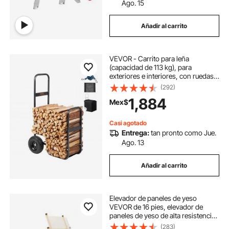
Ago. 15
Añadir al carrito
VEVOR - Carrito para leña
(capacidad de 113 kg), para
exteriores e interiores, con ruedas
de poliuretano y tela impermeable,
(292)
de acero resistente, para
1,884
Mex$
chimeneas y fogatas, color negro
Casi agotado
Entrega:
tan pronto como Jue.
Ago. 13
Añadir al carrito
Elevador de paneles de yeso
VEVOR de 16 pies, elevador de
paneles de yeso de alta resistencia
de 150 libras con brazo telescópico
(283)