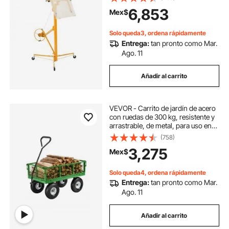
ajustable, ruedas bloqueables,
6,853
Mex$
herramientas de elevación de
paneles de yeso, ideal para
instalación en techos y paredes
Solo queda3, ordena rápidamente
(amarillo)
Entrega:
tan pronto como Mar.
Ago. 11
Añadir al carrito
VEVOR - Carrito de jardín de acero
con ruedas de 300 kg, resistente y
arrastrable, de metal, para uso en
exteriores, con neumáticos de 25
(758)
cm, laterales de malla extraíbles y
3,275
Mex$
asa giratoria de 180°.
Solo queda4, ordena rápidamente
Entrega:
tan pronto como Mar.
Ago. 11
Añadir al carrito