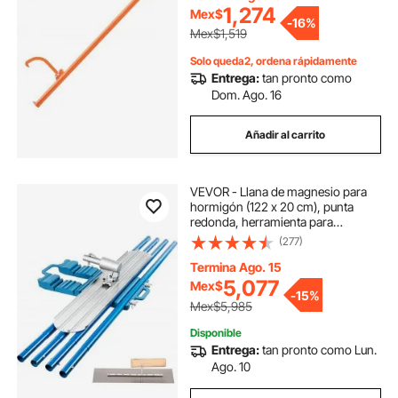
manipulador de troncos de doble
herramientas de flejado neumatica
1,274
Mex$
-
16%
función para enrollar y sujetar
Mex$1,519
troncos.
herramientas de neumaticos
Solo queda2, ordena rápidamente
Entrega:
tan pronto como
Dom. Ago. 16
herramienta de crimpado neumática
Añadir al carrito
herramientas para neumáticos
VEVOR - Llana de magnesio para
hormigón (122 x 20 cm), punta
herramienta frenos
redonda, herramienta para
cemento, kit para hormigón, llana
(277)
con 4 mangos, soporte para llana,
herramientas para cesped
herramientas para hormigón, llana
Termina Ago. 15
de acabado
5,077
Mex$
-
15%
Mex$5,985
herramientas para frenos
Disponible
Entrega:
tan pronto como Lun.
herramientas cesped
Ago. 10