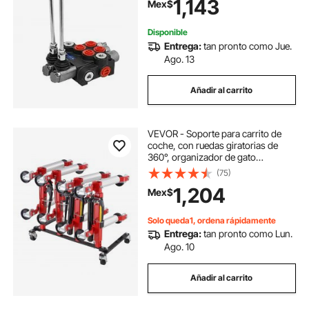
1,143
Mex$
Disponible
Entrega:
tan pronto como Jue.
Ago. 13
Añadir al carrito
VEVOR - Soporte para carrito de
coche, con ruedas giratorias de
360°, organizador de gato
hidráulico con trinquete, capacidad
(75)
para 4 carritos, compatible con la
1,204
Mex$
mayoría de los carritos
Solo queda1, ordena rápidamente
Entrega:
tan pronto como Lun.
Ago. 10
Añadir al carrito