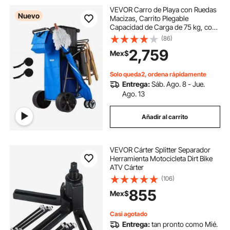
VEVOR Carro de Playa con Ruedas
Nuevo
Macizas, Carrito Plegable
Capacidad de Carga de 75 kg, con
Bolsa Térmica, Soporte para
(86)
Sombrilla, Marco de Acero, para
2,759
Mex$
Camping, Pesca, Eventos
Deportivos, Picnics
Solo queda2, ordena rápidamente
Entrega:
Sáb. Ago. 8 - Jue.
Ago. 13
Añadir al carrito
VEVOR Cárter Splitter Separador
Herramienta Motocicleta Dirt Bike
ATV Cárter
(106)
855
Mex$
Casi agotado
Entrega:
tan pronto como Mié.