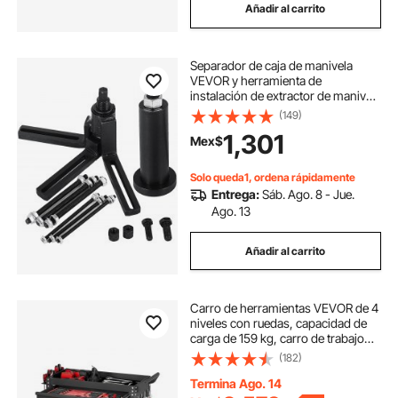
Añadir al carrito
herramientas para los frenos
Separador de caja de manivela
VEVOR y herramienta de
instalación de extractor de manivela
Dirt Bike
(149)
1,301
Mex$
Solo queda1, ordena rápidamente
Entrega:
Sáb. Ago. 8 - Jue.
Ago. 13
Añadir al carrito
Carro de herramientas VEVOR de 4
niveles con ruedas, capacidad de
carga de 159 kg, carro de trabajo
rodante con cajón y panel
(182)
perforado, organizador de
herramientas mecánicas con
Termina Ago. 14