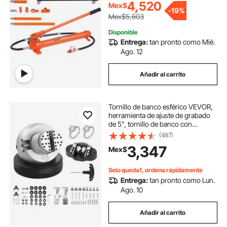
almacenamiento para automoción,
4,520
Mex$
-
19%
maquinaria pesada y mecánica
Mex$5,603
(2000 kg).
Disponible
Entrega:
tan pronto como Mié.
Ago. 12
Añadir al carrito
Tornillo de banco esférico VEVOR,
herramienta de ajuste de grabado
de 5", tornillo de banco con
rotación de 360°, 69 piezas de
(487)
accesorios para grabado de joyas,
3,347
Mex$
bloque estándar para
incrustaciones de piedras
preciosas y grabado a pequeña
Solo queda1, ordena rápidamente
escala.
Entrega:
tan pronto como Lun.
Ago. 10
Añadir al carrito