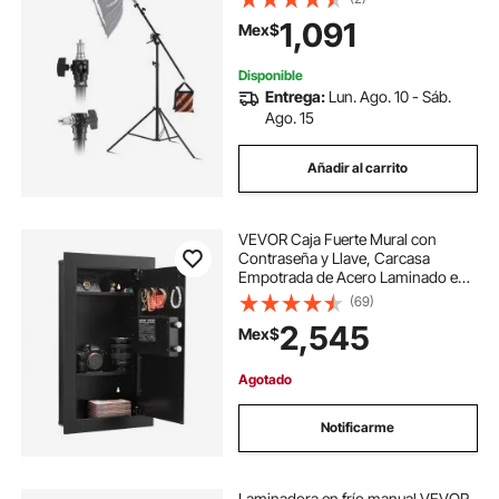
capacidad de carga máxima de 5
1,091
Mex$
kg, tornillo de 0,63 cm, para
softbox, flash de estudio, paraguas
y anillo de luz.
Disponible
Entrega:
Lun. Ago. 10 - Sáb.
Ago. 15
Añadir al carrito
VEVOR Caja Fuerte Mural con
Contraseña y Llave, Carcasa
Empotrada de Acero Laminado en
Frío Q235 con Estantes Ajustables
(69)
e Iluminación LED, para Dinero,
2,545
Mex$
Joyas y Pasaporte, 102 x 370 x 630
mm, Negro
Agotado
Notificarme
Laminadora en frío manual VEVOR