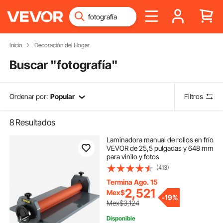
Inicio
Decoración del Hogar
Buscar "
fotografía
"
Ordenar por:
Popular
Filtros
8
Resultados
Laminadora manual de rollos en frío
VEVOR de 25,5 pulgadas y 648 mm
para vinilo y fotos
(413)
Termina Ago. 15
2,521
Mex$
-
19%
Mex$3,124
Disponible