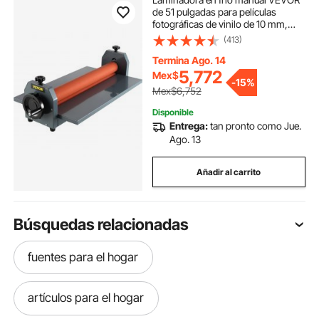
de 51 pulgadas para películas
fotográficas de vinilo de 10 mm,
con manivela manual y rodillo de
(413)
presión (51 pulgadas)
Termina Ago. 14
5,772
Mex$
-
15%
Mex$6,752
Disponible
Entrega:
tan pronto como Jue.
Ago. 13
Añadir al carrito
Búsquedas relacionadas
fuentes para el hogar
artículos para el hogar