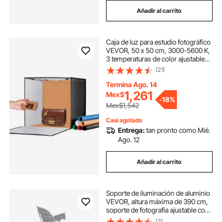
Añadir al carrito
Caja de luz para estudio fotográfico
VEVOR, 50 x 50 cm, 3000-5600 K,
3 temperaturas de color ajustables,
kit de carpa para fotografía con 160
(21)
LED, 6 fondos, adaptador de
corriente, tela suave, alto CRI ≥ 95
Termina Ago. 14
para fotografía de productos.
1,261
Mex$
-
18%
Mex$1,542
Casi agotado
Entrega:
tan pronto como Mié.
Ago. 12
Añadir al carrito
Soporte de iluminación de aluminio
VEVOR, altura máxima de 390 cm,
soporte de fotografía ajustable con
brazo articulado, bolsa de arena,
(2)