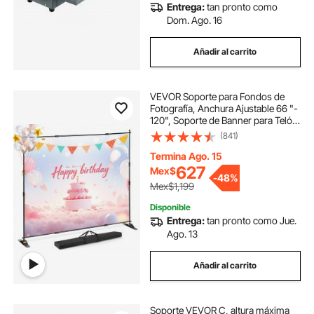
Entrega:
tan pronto como
Dom. Ago. 16
Añadir al carrito
VEVOR Soporte para Fondos de
Fotografía, Anchura Ajustable 66 "-
120", Soporte de Banner para Telón
de Fondo con Altura 37 "- 96"
(841)
Negro para Feria Comercial Ligero
Telescópico Ajustable Expositor
Termina Ago. 15
627
Mex$
-
48%
Mex$1,199
Disponible
Entrega:
tan pronto como Jue.
Ago. 13
Añadir al carrito
Soporte VEVOR C, altura máxima