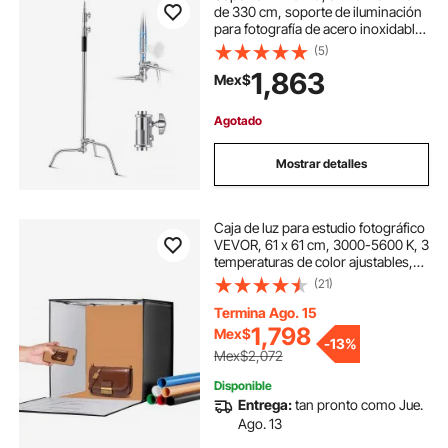
de 330 cm, soporte de iluminación
para fotografía de acero inoxidable
resistente con altura ajustable de 1,5
(5)
a 3 m, capacidad de carga de 20 kg
1,863
Mex$
para softbox de estudio, monolight
y reflector.
Agotado
Mostrar detalles
Caja de luz para estudio fotográfico
VEVOR, 61 x 61 cm, 3000-5600 K, 3
temperaturas de color ajustables,
kit de carpa para fotografía con 160
(21)
LED, 6 fondos, adaptador de
corriente, tela suave, alto CRI ≥ 95
Termina Ago. 15
para fotografía de productos.
1,798
Mex$
-
13%
Mex$2,072
Disponible
Entrega:
tan pronto como Jue.
Ago. 13