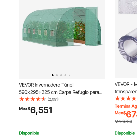
VEVOR - M
VEVOR Invernadero Túnel
transparen
590x295x225 cm Carpa Refugio para
x 96 pulga
Plantas con Estructura de Acero
(2,091)
impermeabl
Termina Ag
Galvanizado Cubierta de PE Verde
6,551
Mex$
67
Mex$
oficina, t
Puerta Enrollable con Cremallera 8
noche
Ventanas para Cultivo de Verduras
Mex$780
Flores
Disponible
Disponible