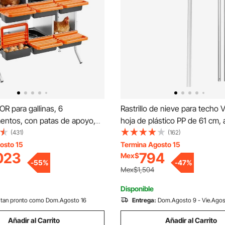
R para gallinas, 6
Rastrillo de nieve para techo
entos, con patas de apoyo,
hoja de plástico PP de 61 cm, 
gida de huevos, acero
de 1,1 a 5,5 m con ruedas, m
(431)
(162)
o y plástico de alta
antideslizante, herramienta pa
osto 15
Termina Agosto 15
023
794
Mex$
a, plegables, color naranja
nieve, ligero y apto para tech
-
55
%
-
47
%
casas, ideal para retirar hojas 
Mex$1,504
escombros.
Disponible
tan pronto como Dom.Agosto 16
Entrega:
Dom.Agosto 9 - Vie.Agos
Añadir al Carrito
Añadir al Carrito