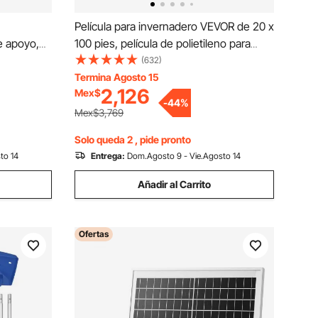
Película para invernadero VEVOR de 20 x
e apoyo,
100 pies, película de polietileno para
ro
invernadero de 6 milésimas de pulgada
(632)
de espesor, película plástica
Termina Agosto 15
2,126
Mex$
ra gallinas
transparente para invernadero
-
44
%
anja
resistente a los rayos UV, película de
Mex$3,769
polietileno que mantiene el calor,
Solo queda 2 , pide pronto
resistencia superior.
to 14
Entrega:
Dom.Agosto 9 - Vie.Agosto 14
Añadir al Carrito
Ofertas