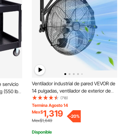
Ventilador industrial de pared VEVOR de
e servicio
14 pulgadas, ventilador de exterior de
 (550 lb),
alta velocidad de 2473 CFM con 3
(718)
ruedas
velocidades, resistente al agua IP44,
Termina Agosto 14
ante
1,319
Mex$
ventilador de pared para garaje con
-
20
%
aspas de aluminio para taller, almacén,
para
Mex$1,649
invernadero.
Disponible