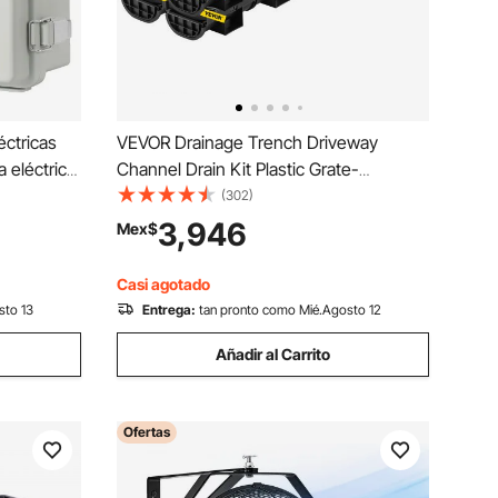
ctricas
VEVOR Drainage Trench Driveway
a eléctrica
Channel Drain Kit Plastic Grate-
80 mm
5.8"x3.1"-6 Pack
(302)
3,946
Mex$
 polvo
Casi agotado
sto 13
Entrega:
tan pronto como Mié.Agosto 12
Añadir al Carrito
Ofertas