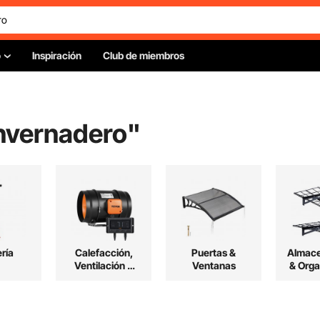
o
Inspiración
Club de miembros
invernadero
"
ría
Calefacción,
Puertas &
Almac
Ventilación &
Ventanas
& Orga
Refrigeración