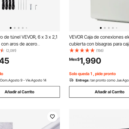
o de túnel VEVOR, 6 x 3 x 2,1
VEVOR Caja de conexiones elé
l, con aros de acero
cubierta con bisagras para caj
o, 3 vigas superiores, postes
de plástico ABS 430x330x1
(2,091)
(156)
, 2 puertas con cremallera y
pestillo de acero inoxidable
145
1,990
Mex$
s enrollables, color verde
impermeable IP67 a prueba de
para proyectos eléctricos
do
Solo queda 1 , pide pronto
Dom.Agosto 9 - Vie.Agosto 14
Entrega:
tan pronto como Jue.Ago
Añadir al Carrito
Añadir al Carrito