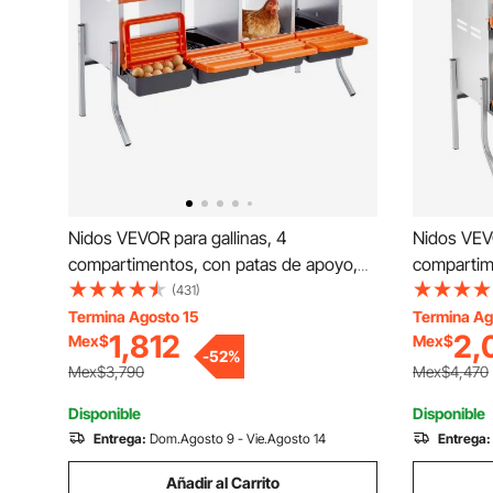
Nidos VEVOR para gallinas, 4
Nidos VEVO
compartimentos, con patas de apoyo,
compartim
fácil recogida de huevos, acero
fácil reco
(431)
galvanizado y plástico de alta
galvanizad
Termina Agosto 15
Termina Ag
1,812
2,
Mex$
Mex$
resistencia, plegables, color naranja
resistenci
-
52
%
Mex$3,790
Mex$4,470
Disponible
Disponible
Entrega:
Dom.Agosto 9 - Vie.Agosto 14
Entrega:
Añadir al Carrito