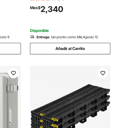
 ventanas
variable y programación inteligente,
2,340
Mex$
1500 CFM, motor EC, temporizador, para
cobertizos, garajes e invernaderos,
color negro
Disponible
osto 9
Entrega:
tan pronto como Mié.Agosto 12
Añadir al Carrito