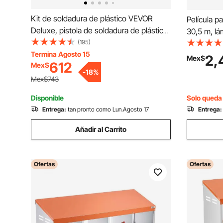
Kit de soldadura de plástico VEVOR
Película p
Deluxe, pistola de soldadura de plástico
30,5 m, lá
de 100 W + soldador de 60 W/100 W,
(195)
invernader
herramienta profesional de soldadura
Termina Agosto 15
de polieti
2,
Mex$
612
Mex$
para reparación de plástico con 1000
los rayos U
-
18
%
grapas calientes y 60 varillas para
agricultur
Mex$743
parachoques de coche, kayak,
Disponible
Solo queda 
electrónica, juguetes.
Entrega:
tan pronto como Lun.Agosto 17
Entrega:
Añadir al Carrito
Ofertas
Ofertas