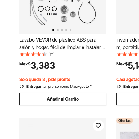
Lavabo VEVOR de plástico ABS para
Invernader
salón y hogar, fácil de limpiar e instalar,
m, portáti
ideal para estilistas, spa, barbería y salón
galvanizad
(111)
de belleza, color negro.
diagonales
3,383
5,
Mex$
Mex$
12 ventana
Solo queda 3 , pide pronto
Casi agota
Entrega:
tan pronto como Mar.Agosto 11
Entrega:
Añadir al Carrito
Ofertas