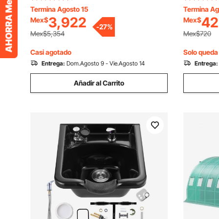
galvanizado y plástico de alta
antidesliza
Termina Agosto 15
Termina Ag
3,922
42
Mex$
Mex$
resistencia, plegables, para gallinas y
desliza s
-
27
%
pollos ponedores, color naranja
escritorio 
Mex$5,354
Mex$720
(rectangul
Casi agotado
Solo queda 
Entrega:
Dom.Agosto 9 - Vie.Agosto 14
Entrega:
Añadir al Carrito