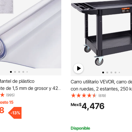
antel de plástico
Carro utilitario VEVOR, carro d
te de 1,5 mm de grosor y 42
con ruedas, 2 estantes, 250 kg
das, rectangular, de PVC,
(995)
de plástico resistente, con 2 
(619)
e y fácil de limpiar, para
osto 15
giratorias y 2 ruedas fijas, est
4,476
Mex$
8
ocador, comedor, mesa de
grande con borde, asa de
-
13
%
almacenamiento ergonómica 
almacén/garaje/limpieza.
Disponible