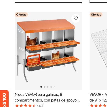
Ofertas
Ofertas
Nidos VEVOR para gallinas, 8
VEVOR - Alf
compartimentos, con patas de apoyo,
de 91 x 1
fácil recogida de huevos, acero
de plástic
(431)