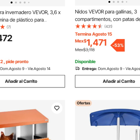
Nidos VEVOR para gallinas, 3
ara invernadero VEVOR, 3,6 x
compartimentos, con patas d
mina de plástico para
fácil recogida de huevos, ace
(431)
o, 152 g de grosor, cubierta
(7)
galvanizado y plástico de alta
Termina Agosto 15
leno transparente, resistente a
472
1,471
Mex$
resistencia, nidos plegables pa
V, ideal para jardinería,
-
53
%
y pollos ponedores, color nar
a y ganadería.
Mex$3,118
2 , pide pronto
Disponible
Dom.Agosto 9 - Vie.Agosto 14
Entrega:
Dom.Agosto 9 - Vie.Agos
Añadir al Carrito
Añadir al Carrito
Ofertas