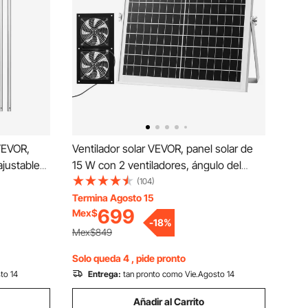
 VEVOR,
Ventilador solar VEVOR, panel solar de
ajustable
15 W con 2 ventiladores, ángulo del
ango
panel solar ajustable, alta velocidad de
(104)
ra quitar
2668 RPM, instalación flexible,
Termina Agosto 15
699
Mex$
os de
intercambio de aire rápido para
-
18
%
y
invernaderos, carpas de cultivo,
Mex$849
gallineros y refugios.
Solo queda 4 , pide pronto
to 14
Entrega:
tan pronto como Vie.Agosto 14
Añadir al Carrito