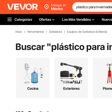
Entregar en
México
Categorías
Ofertas
Los Más Vendidos
Nuev
Inicio
Herramientas
Soldadura
Equipos de Soldadura & Blanda
Buscar "
plástico para 
Cocina
Exteriores
Plome