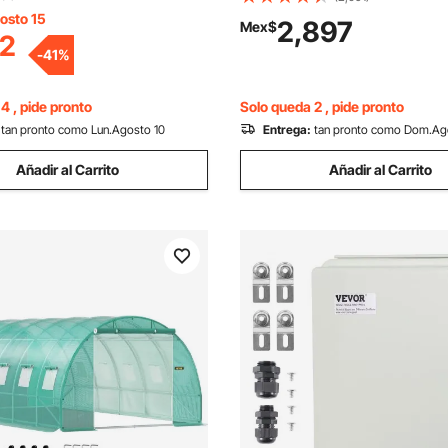
nte y fácil de limpiar, se
osto 15
enrollable con cremallera y 6
2,897
Mex$
2
uavemente debajo del
para exteriores.
-
41
%
para el hogar y la oficina
ar)
4 , pide pronto
Solo queda 2 , pide pronto
tan pronto como Lun.Agosto 10
Entrega:
tan pronto como Dom.Ag
Añadir al Carrito
Añadir al Carrito