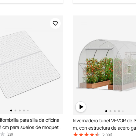
ombrilla para silla de oficina
Invernadero túnel VEVOR de 3 
22 cm para suelos de moqueta,
m, con estructura de acero ga
o, con tachuelas,
(28)
cubierta de polietileno blanco
(2,091)