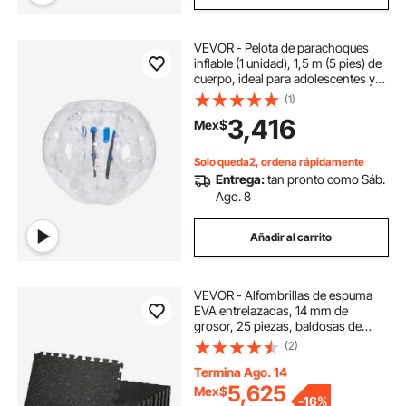
VEVOR - Pelota de parachoques
inflable (1 unidad), 1,5 m (5 pies) de
cuerpo, ideal para adolescentes y
adultos, con burbujas de PVC de
(1)
0,8 mm de grosor para hámster
3,416
Mex$
humano, ideal para jugar en equipo
al aire libre, ideal para jardín, patio y
parque.
Solo queda2, ordena rápidamente
Entrega:
tan pronto como Sáb.
Ago. 8
Añadir al carrito
VEVOR - Alfombrillas de espuma
EVA entrelazadas, 14 mm de
grosor, 25 piezas, baldosas de
goma tipo rompecabezas, 61 x 61
(2)
cm, para entrenamiento y fitness,
resistentes para el hogar, gimnasio
Termina Ago. 14
y oficina, 9,5 m²
5,625
Mex$
-
16%