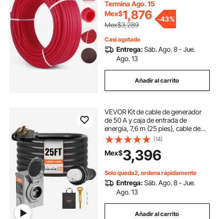
aplicaciones de fontanería de agua,
Termina Ago. 15
incluye cortador y abrazaderas.
1,876
Mex$
-
43%
Mex$3,289
Casi agotado
Entrega:
Sáb. Ago. 8 - Jue.
Ago. 13
Añadir al carrito
VEVOR Kit de cable de generador
de 50 A y caja de entrada de
energía, 7,6 m (25 pies), cable de
alimentación de generador NEMA
(14)
14-50P/SS2-50R STW 6/3+8/1
3,396
Mex$
AWG con conector de bloqueo
giratorio
Solo queda2, ordena rápidamente
Entrega:
Sáb. Ago. 8 - Jue.
Ago. 13
Añadir al carrito