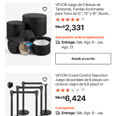
VEVOR Juego de 5 Bolsas de
Tambores, Fundas Acolchadas
para Toms de 12", 13" y 16", Bombo
de 22", Caja de 14", con Correa de
(1)
Hombro, de 600D Impermeable y
2,331
Mex$
Antichoque, para Tambores de
Batería, Negro
Solo queda5, ordena rápidamente
Entrega:
Sáb. Ago. 8 - Jue.
Ago. 13
Añadir al carrito
VEVOR Crowd Control Stanchion
Juego de puntales de 6 piezas con
cinturón negro de 6,6 pies/2 m
(1)
6,424
Mex$
Casi agotado
Entrega:
Sáb. Ago. 8 - Jue.