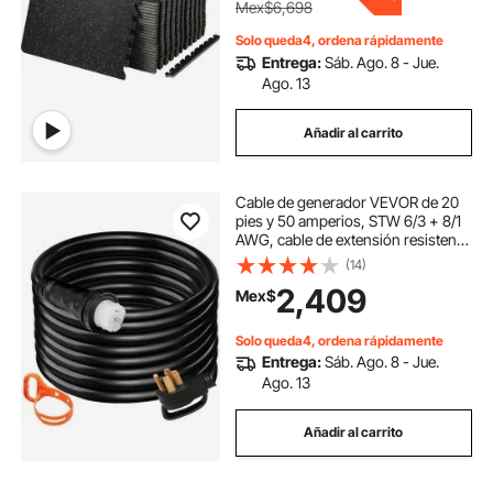
Mex$6,698
Solo queda4, ordena rápidamente
Entrega:
Sáb. Ago. 8 - Jue.
Ago. 13
Añadir al carrito
Cable de generador VEVOR de 20
pies y 50 amperios, STW 6/3 + 8/1
AWG, cable de extensión resistente
NEMA 14-50P, SS2-50R y CS6364
(14)
con cierre giratorio, para caravanas
2,409
Mex$
y generadores.
Solo queda4, ordena rápidamente
Entrega:
Sáb. Ago. 8 - Jue.
Ago. 13
Añadir al carrito