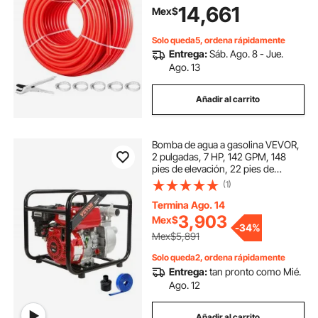
14,661
Mex$
recreativos, plomería y calefacción
radiante.
Solo queda5, ordena rápidamente
Entrega:
Sáb. Ago. 8 - Jue.
Ago. 13
Añadir al carrito
Bomba de agua a gasolina VEVOR,
2 pulgadas, 7 HP, 142 GPM, 148
pies de elevación, 22 pies de
succión, bomba de transferencia de
(1)
agua sucia a gasolina de 4 tiempos,
portátil de alta presión con
Termina Ago. 14
manguera de 25 pies para riego de
3,903
Mex$
-
34%
piscinas, certificada por la EPA
Mex$5,891
Solo queda2, ordena rápidamente
Entrega:
tan pronto como Mié.
Ago. 12
Añadir al carrito