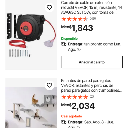
Carrete de cable de extensión
retráctil VEVOR, 15 m, resistente, 14
AWG/3C SJTOW, con toma de
corriente triple iluminada, disyuntor
(49)
de 13 A, soporte giratorio de 180°
1,843
Mex$
para montaje en techo o pared.
Disponible
Entrega:
tan pronto como Lun.
Ago. 10
Añadir al carrito
Estantes de pared para gatos
VEVOR, estantes y perchas de
pared para gatos con trampolines,
hamaca, sofá, árbol y agarre para
(2)
gatos, muebles y estantes para
2,034
Mex$
gatos de hasta 18 kg para dormir,
jugar y trepar, juego de 6
Casi agotado
Entrega:
Sáb. Ago. 8 - Jue.
Ago. 13