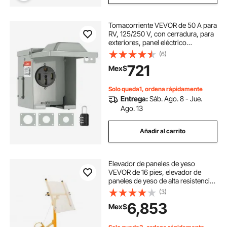
Tomacorriente VEVOR de 50 A para
RV, 125/250 V, con cerradura, para
exteriores, panel eléctrico
resistente a la intemperie NEMA 14-
(6)
50R, para caravana, remolque,
721
Mex$
autocaravana
Solo queda1, ordena rápidamente
Entrega:
Sáb. Ago. 8 - Jue.
Ago. 13
Añadir al carrito
Elevador de paneles de yeso
VEVOR de 16 pies, elevador de
paneles de yeso de alta resistencia
de 150 libras con brazo telescópico
(3)
ajustable, ruedas bloqueables,
6,853
Mex$
herramientas de elevación de
paneles de yeso, ideal para
instalación en techos y paredes