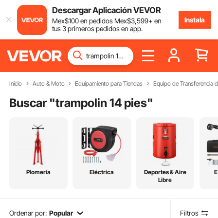
Descargar Aplicación VEVOR
Instala
Mex$
100
en pedidos
Mex$
3,599
+ en
tus 3 primeros pedidos en app.
Inicio
Auto & Moto
Equipamiento para Tiendas
Equipo de Transferencia d
Buscar "
trampolin 14 pies
"
Plomería
Eléctrica
Deportes & Aire
E
Libre
Ordenar por:
Popular
Filtros