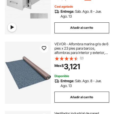
cocinas al aire libre o isla de
barbacoa
Casi agotado
Entrega:
Sáb. Ago. 8 - Jue.
Ago. 13
Añadir al carrito
VEVOR - Alfombra marina gris de 6
pies x 23 pies para barcos,
alfombras para interior y exterior,
para patio, cubierta, antideslizante,
(2)
TPR, resistente al agua, corte
3,121
Mex$
trasero, alfombra marina para
exteriores, fácil de limpiar, rollo de
alfombra para exteriores
Disponible
Entrega:
Sáb. Ago. 8 - Jue.
Ago. 13
Añadir al carrito
Ventilador industrial de pared