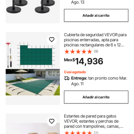
Ago. 13
Añadir al carrito
Cubierta de seguridad VEVOR para
piscinas enterradas, apta para
piscinas rectangulares de 6 x 12
metros (20 pies x 40 pies), con
(9)
escalón lateral derecho, triple
14,936
Mex$
costura, malla de PP de alta
resistencia, buena permeabilidad a
la lluvia, incluye accesorios de
Casi agotado
instalación.
Entrega:
tan pronto como Mar.
Ago. 11
Añadir al carrito
Estantes de pared para gatos
VEVOR, estantes y perchas de
pared con trampolines, camas,
hamacas y árbol para gatos,
(2)