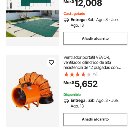
12,008
Mex$
resistencia, buena permeabilidad a
la lluvia, incluye accesorios de
instalación.
Casi agotado
Entrega:
Sáb. Ago. 8 - Jue.
Ago. 13
Añadir al carrito
Ventilador portátil VEVOR,
ventilador cilíndrico de alta
resistencia de 12 pulgadas con
manguera de 16.4 pies, potente
(9)
extractor de taller de 585 W y 3198
5,652
Mex$
CFM, soplador industrial para
aspirar polvo y humo en el hogar y
el trabajo.
Disponible
Entrega:
Sáb. Ago. 8 - Jue.
Ago. 13
Añadir al carrito