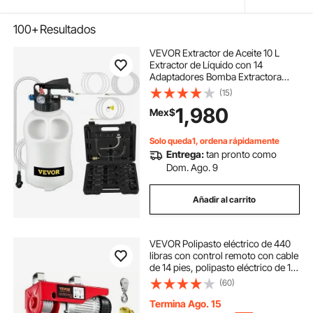
100+
Resultados
VEVOR Extractor de Aceite 10 L
Extractor de Líquido con 14
Adaptadores Bomba Extractora
Líquidos 10 x 5,6 x 15 cm para
(15)
Sustitución de Aceite en ATV,
1,980
Mex$
Barcos, Equipos Agrícolas,
Vehículos de Motores
Solo queda1, ordena rápidamente
Entrega:
tan pronto como
Dom. Ago. 9
Añadir al carrito
VEVOR Polipasto eléctrico de 440
libras con control remoto con cable
de 14 pies, polipasto eléctrico de 110
voltios con altura de elevación de
(60)
cable único de 40 pies y motor de
cobre puro, para fábric
Termina Ago. 15