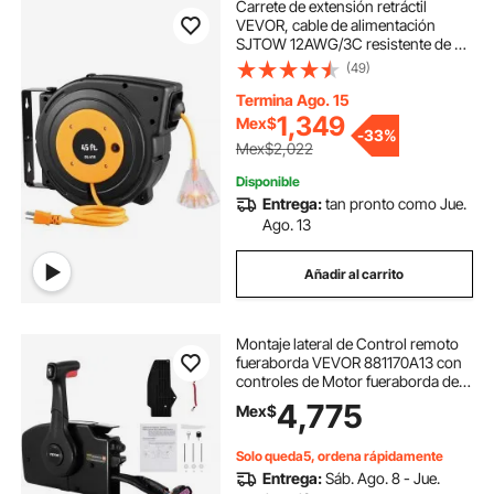
Carrete de extensión retráctil
VEVOR, cable de alimentación
SJTOW 12AWG/3C resistente de 45
pies 12AWG, negro probado según
(49)
los estándares
Termina Ago. 15
1,349
Mex$
-
33%
Mex$2,022
Disponible
Entrega:
tan pronto como Jue.
Ago. 13
Añadir al carrito
Montaje lateral de Control remoto
fueraborda VEVOR 881170A13 con
controles de Motor fueraborda de
14 pines arnés de 15 pies apto para
4,775
Mex$
Control fueraborda Mercury
Solo queda5, ordena rápidamente
Entrega:
Sáb. Ago. 8 - Jue.