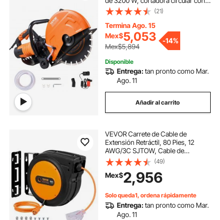
de 3200 W, cortadora circular con
profundidad de corte ajustable de
(21)
hasta 12,7 cm (5 pulg.), cortadora
de disco húmedo. Incluye línea de
Termina Ago. 15
agua, bomba y hoja. Para piedra y
5,053
Mex$
-
14%
ladrillo.
Mex$5,894
Disponible
Entrega:
tan pronto como Mar.
Ago. 11
Añadir al carrito
VEVOR Carrete de Cable de
Extensión Retráctil, 80 Pies, 12
AWG/3C SJTOW, Cable de
Alimentación con Toma Triple
(49)
Iluminada, Disyuntor de 15 A,
2,956
Mex$
Soporte Giratorio de 180° en Techo
o Pared, Naranja
Solo queda1, ordena rápidamente
Entrega:
tan pronto como Mar.
Ago. 11