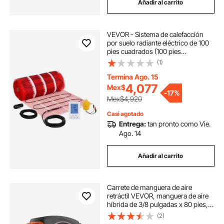
Añadir al carrito
VEVOR - Sistema de calefacción
por suelo radiante eléctrico de 100
pies cuadrados (100 pies
cuadrados), 14 °F-113 °F, con
(1)
termostato digital, 110-120 V.
Incluye monitor de instalación y
Termina Ago. 15
parte trasera adhesiva para una fácil
4,077
Mex$
-
17%
instalación.
Mex$4,920
Casi agotado
Entrega:
tan pronto como Vie.
Ago. 14
Añadir al carrito
Carrete de manguera de aire
retráctil VEVOR, manguera de aire
híbrida de 3/8 pulgadas x 80 pies,
máx. 300 PSI, carrete de
(2)
mangueras de compresor de aire