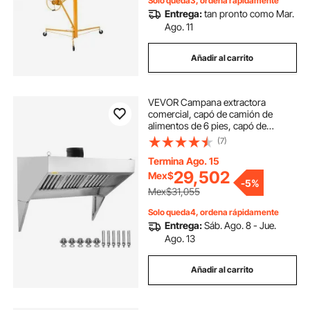
Solo queda3, ordena rápidamente
(amarillo)
Entrega:
tan pronto como Mar.
Ago. 11
Añadir al carrito
VEVOR Campana extractora
comercial, capó de camión de
alimentos de 6 pies, capó de
remolque de concesión de acero
(7)
inoxidable 201 con 3 mallas de filtro
de aceite de rejilla desmontables en
Termina Ago. 15
forma de U, campana de
29,502
Mex$
-
5%
ventilación resistente a la oxidación
Mex$31,055
para cocina restaurante
Solo queda4, ordena rápidamente
Entrega:
Sáb. Ago. 8 - Jue.
Ago. 13
Añadir al carrito