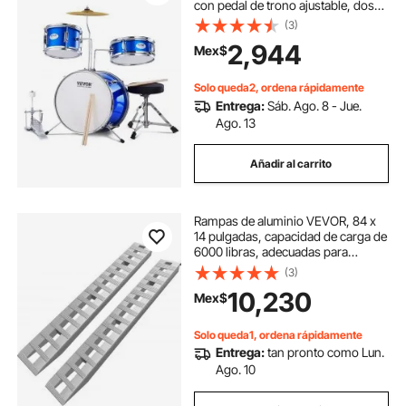
con pedal de trono ajustable, dos
pares de baquetas, tom de 8
(3)
pulgadas, caja de 10 pulgadas y
2,944
Mex$
bombo de 14 pulgadas, kit de
batería para principiantes, color
azul
Solo queda2, ordena rápidamente
Entrega:
Sáb. Ago. 8 - Jue.
Ago. 13
Añadir al carrito
Rampas de aluminio VEVOR, 84 x
14 pulgadas, capacidad de carga de
6000 libras, adecuadas para
automóviles, camiones y vehículos
(3)
todo terreno, incluye 2 rampas
10,230
Mex$
Solo queda1, ordena rápidamente
Entrega:
tan pronto como Lun.
Ago. 10