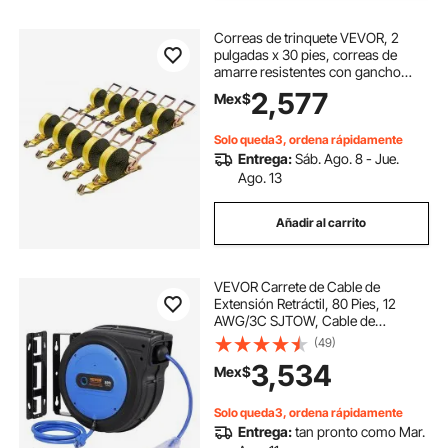
Correas de trinquete VEVOR, 2
pulgadas x 30 pies, correas de
amarre resistentes con gancho
doble en J, resistencia a la rotura de
2,577
Mex$
10,000 libras, trinquete de amarre
para mudanzas, remolques,
motocicletas, kayaks, techo de
Solo queda3, ordena rápidamente
automóvil, paquete de 10
Entrega:
Sáb. Ago. 8 - Jue.
Ago. 13
Añadir al carrito
VEVOR Carrete de Cable de
Extensión Retráctil, 80 Pies, 12
AWG/3C SJTOW, Cable de
Alimentación Retráctil con Toma
(49)
Triple Iluminada, Disyuntor de 15 A,
3,534
Mex$
Soporte Giratorio de 180° en Techo
o Pared, Azul
Solo queda3, ordena rápidamente
Entrega:
tan pronto como Mar.