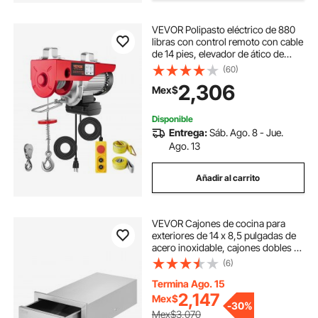
VEVOR Polipasto eléctrico de 880
libras con control remoto con cable
de 14 pies, elevador de ático de
polipasto eléctrico de 110 V, altura
(60)
de elevación de 20-40 pies para
2,306
Mex$
fábrica de almacén de ático de
garaje
Disponible
Entrega:
Sáb. Ago. 8 - Jue.
Ago. 13
Añadir al carrito
VEVOR Cajones de cocina para
exteriores de 14 x 8,5 pulgadas de
acero inoxidable, cajones dobles de
montaje empotrado, 14 pulgadas de
(6)
ancho x 8,5 pulgadas de alto x 23
pulgadas de profundidad, con
Termina Ago. 15
mango de acero inoxidable,
2,147
Mex$
-
30%
cajones para barbacoa para
Mex$3,070