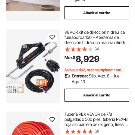
Añadir al carrito
VEVOR Kit de dirección hidráulica
fueraborda 150 HP Sistema de
dirección hidráulica marina cilindro
de bloqueo bidireccional manguera
(4)
de 26 pies para barcos de un solo
8,929
Mex$
motor de una sola estación
Solo queda2, ordena rápidamente
Entrega:
Sáb. Ago. 8 - Jue.
Ago. 13
Añadir al carrito
Tubería PEX VEVOR de 7/8
pulgadas x 500 pies, tubería PEX-B
roja sin barrera de oxígeno, línea de
agua PEX flexible para manguera de
(8)
alcantarillado de vehículos