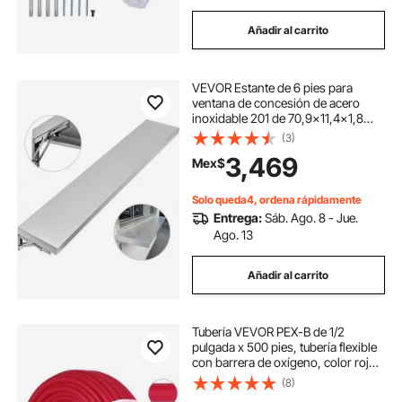
Añadir al carrito
VEVOR Estante de 6 pies para
ventana de concesión de acero
inoxidable 201 de 70,9x11,4x1,8
pulgadas
(3)
3,469
Mex$
Solo queda4, ordena rápidamente
Entrega:
Sáb. Ago. 8 - Jue.
Ago. 13
Añadir al carrito
Tubería VEVOR PEX-B de 1/2
pulgada x 500 pies, tubería flexible
con barrera de oxígeno, color rojo,
para calefacción radiante hidráulica
(8)
EVOH por suelo radiante,