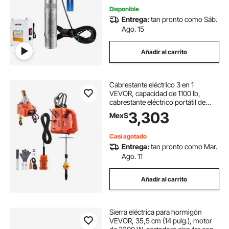
resistente al agua IP68.
Disponible
Entrega:
tan pronto como Sáb.
Ago. 15
Añadir al carrito
Cabrestante eléctrico 3 en 1
VEVOR, capacidad de 1100 lb,
cabrestante eléctrico portátil de
1500 W, altura de elevación de 25
3,303
Mex$
pies, 16,4 pies/min con control
remoto manual, con cable e
inalámbrico para fábricas,
Casi agotado
almacenes y garajes.
Entrega:
tan pronto como Mar.
Ago. 11
Añadir al carrito
Sierra eléctrica para hormigón
VEVOR, 35,5 cm (14 pulg.), motor