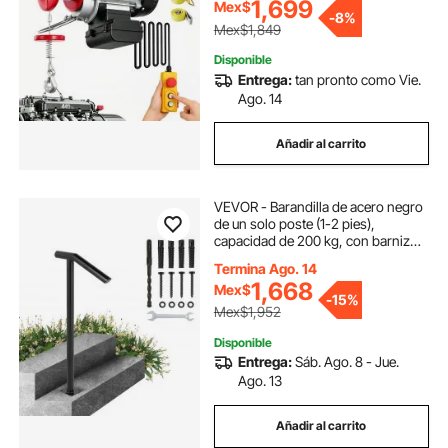
1,699
Mex$
-
8%
Mex$1,849
Disponible
Entrega:
tan pronto como Vie.
Ago. 14
Añadir al carrito
VEVOR - Barandilla de acero negro
de un solo poste (1-2 pies),
capacidad de 200 kg, con barniz
para hornear, para escaleras de
Termina Ago. 14
exterior, con pernos de expansión y
1,668
Mex$
broca.
-
15%
Mex$1,952
Disponible
Entrega:
Sáb. Ago. 8 - Jue.
Ago. 13
Añadir al carrito