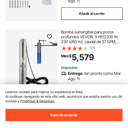
Ago. 11
Añadir al carrito
Bomba sumergible para pozos
profundos VEVOR, 3 HP/2200 W,
230 V/60 Hz, caudal de 37 GPM,
altura de elevación de 640 pies, con
(21)
cable eléctrico de 33 pies, bombas
5,579
Mex$
de agua de acero inoxidable de 4
pulgadas para uso industrial, de
riego y doméstico, grado de
Disponible
impermeabilidad IP68.
Entrega:
tan pronto como Mar.
Ago. 11
Añadir al carrito
Usamos cookies para mejorar su experiencia en línea.
Al continuar navegando en este sitio web, asumimos que acepta nuestro uso de
cookies y
Privacidad & Seguridad.
Estar de acuerdo