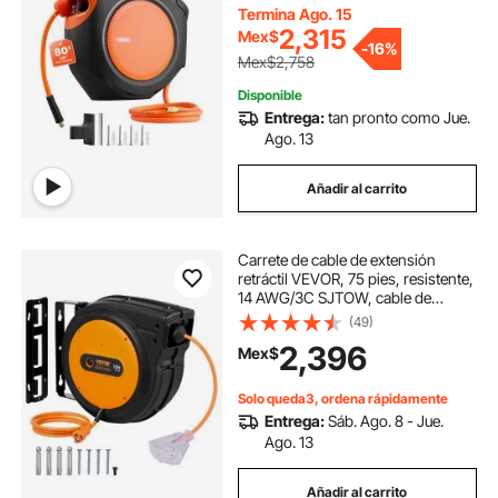
cerrado con rebobinado
Termina Ago. 15
automático con entrada de 6,6 pies,
2,315
Mex$
-
16%
montaje giratorio de 180° en techo
Mex$2,758
o pared para talleres.
Disponible
Entrega:
tan pronto como Jue.
Ago. 13
Añadir al carrito
Carrete de cable de extensión
retráctil VEVOR, 75 pies, resistente,
14 AWG/3C SJTOW, cable de
alimentación retráctil con toma
(49)
triple iluminada, disyuntor de 13 A,
2,396
Mex$
soporte giratorio de 180° para
montaje en techo o pared.
Solo queda3, ordena rápidamente
Entrega:
Sáb. Ago. 8 - Jue.
Ago. 13
Añadir al carrito