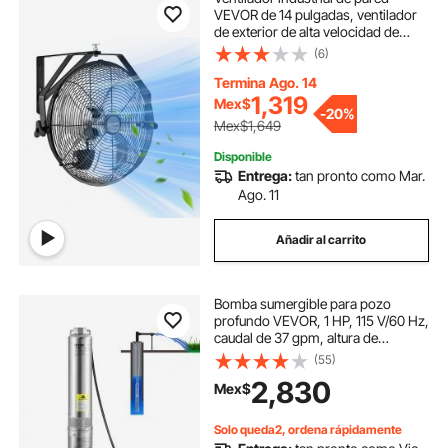
VEVOR de 14 pulgadas, ventilador
de exterior de alta velocidad de
2473 CFM con 3 velocidades,
(6)
resistente al agua IP44, ventilador
de pared para garaje con aspas de
Termina Ago. 14
aluminio para taller, almacén,
1,319
Mex$
-
20%
invernadero.
Mex$1,649
Disponible
Entrega:
tan pronto como Mar.
Ago. 11
Añadir al carrito
Bomba sumergible para pozo
profundo VEVOR, 1 HP, 115 V/60 Hz,
caudal de 37 gpm, altura de
elevación de 207 pies, con cable
(55)
eléctrico de 33 pies, bomba de
2,830
Mex$
agua de acero inoxidable de 4
pulgadas para uso industrial, riego
y doméstico, grado de
Solo queda2, ordena rápidamente
impermeabilidad IP68