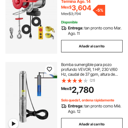
cobre puro, para garaje, almacén y
Termina Ago. 14
fábrica.
3,604
Mex$
-
5%
Mex$3,794
Disponible
Entrega:
tan pronto como Mar.
Ago. 11
Añadir al carrito
Bomba sumergible para pozo
profundo VEVOR, 1 HP, 230 V/60
Hz, caudal de 37 gpm, altura de
elevación de 207 pies, con cable
(21)
eléctrico de 33 pies, bomba de
2,780
Mex$
agua de acero inoxidable de 4
pulgadas para uso industrial, riego
y doméstico, grado de
Solo queda1, ordena rápidamente
impermeabilidad IP68
Entrega:
tan pronto como Mié.
Ago. 12
Añadir al carrito