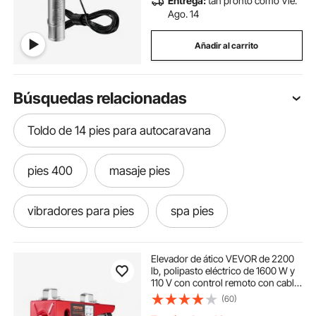
Entrega:
tan pronto como Vie.
Ago. 14
Añadir al carrito
Búsquedas relacionadas
Toldo de 14 pies para autocaravana
pies 400
masaje pies
vibradores para pies
spa pies
Elevador de ático VEVOR de 2200
lb, polipasto eléctrico de 1600 W y
110 V con control remoto con cable
de 14 pies, altura de elevación de un
(60)
solo cable de 40 pies y motor de