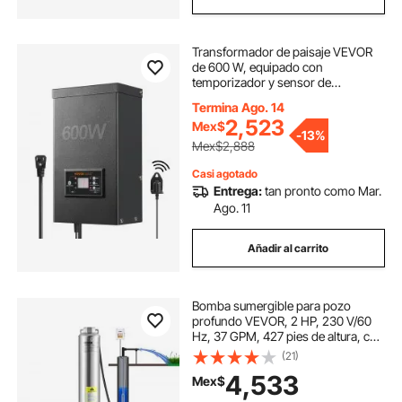
Transformador de paisaje VEVOR
de 600 W, equipado con
temporizador y sensor de
fotocélula, convertidor de
Termina Ago. 14
iluminación exterior resistente a la
2,523
Mex$
intemperie, 120 V CA a 12 V/14 V
-
13%
CA, ideal para exteriores, focos,
Mex$2,888
caminos, iluminación de piscinas,
certificación ETL
Casi agotado
Entrega:
tan pronto como Mar.
Ago. 11
Añadir al carrito
Bomba sumergible para pozo
profundo VEVOR, 2 HP, 230 V/60
Hz, 37 GPM, 427 pies de altura, con
cable de 33 pies y caja de control
(21)
externa, bombas de agua de acero
4,533
Mex$
inoxidable de 4 pulgadas para uso
industrial, de riego y doméstico,