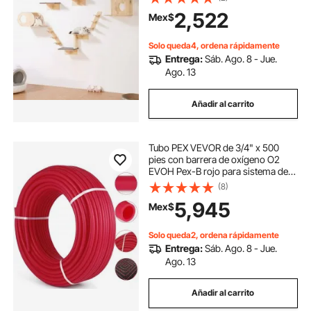
muebles y estantes para gatos de
2,522
Mex$
hasta 18 kg para dormir, jugar y
trepar (juego de 7)
Solo queda4, ordena rápidamente
Entrega:
Sáb. Ago. 8 - Jue.
Ago. 13
Añadir al carrito
Tubo PEX VEVOR de 3/4" x 500
pies con barrera de oxígeno O2
EVOH Pex-B rojo para sistema de
calefacción radiante por suelo
(8)
radiante hidráulico (3/4" con
5,945
Mex$
barrera de O2, 500 pies/rojo)
Solo queda2, ordena rápidamente
Entrega:
Sáb. Ago. 8 - Jue.
Ago. 13
Añadir al carrito