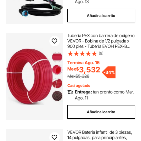
Ago. 13
Añadir al carrito
Tubería PEX con barrera de oxígeno
VEVOR - Bobina de 1/2 pulgada x
900 pies - Tubería EVOH PEX-B
para calefacción radiante de pisos
(8)
residenciales y comerciales (1/2"
con barrera de O2, 900 pies/rojo)
Termina Ago. 15
3,532
Mex$
-
34%
Mex$5,328
Casi agotado
Entrega:
tan pronto como Mar.
Ago. 11
Añadir al carrito
VEVOR Batería infantil de 3 piezas,
14 pulgadas, para principiantes,