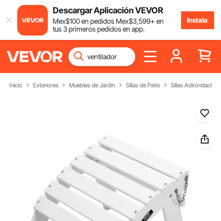
Descargar Aplicación VEVOR
Instala
Mex$
100
en pedidos
Mex$
3,599
+ en
tus 3 primeros pedidos en app.
Inicio
Exteriores
Muebles de Jardín
Sillas de Patio
Sillas Adirondack