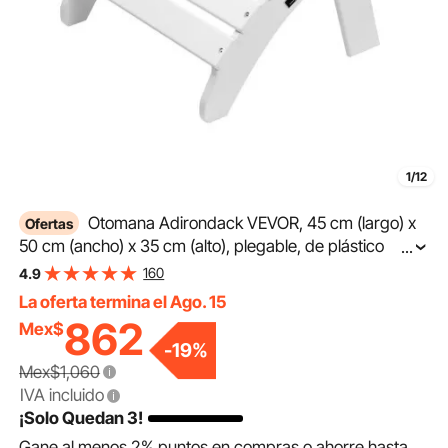
1/12
Otomana Adirondack VEVOR, 45 cm (largo) x
Ofertas
50 cm (ancho) x 35 cm (alto), plegable, de plástico
...
HDPE, con reposapiés resistente a la intemperie para
160
4.9
silla Adirondack, ideal para porches, piscinas, jardines,
La oferta termina el Ago. 15
color blanco.
862
Mex$
-
19
%
Mex$1,060
IVA incluido
¡Solo Quedan 3!
Gane al menos
2%
puntos en compras o ahorre hasta