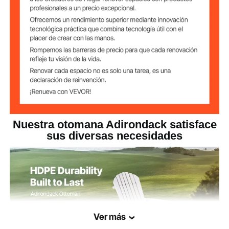
17,7 x 19,7 x 13,8 pulgadas /
Dimensiones
450 x 500 x 350 mm
blanco
Color
9,03 libras/4,1 kg
Peso del producto
Nuestra otomana Adirondack satisface
sus diversas necesidades
Ver más