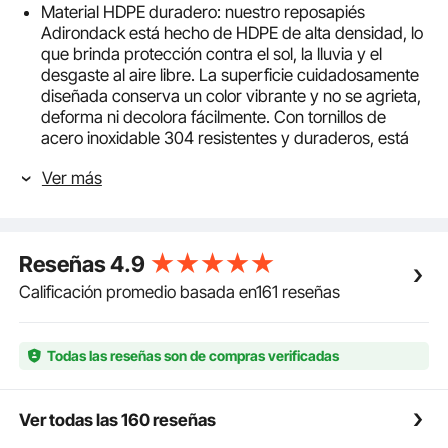
Material HDPE duradero: nuestro reposapiés
Adirondack está hecho de HDPE de alta densidad, lo
que brinda protección contra el sol, la lluvia y el
desgaste al aire libre. La superficie cuidadosamente
diseñada conserva un color vibrante y no se agrieta,
deforma ni decolora fácilmente. Con tornillos de
acero inoxidable 304 resistentes y duraderos, está
diseñado para un uso prolongado en exteriores.
Ver más
Diseño plegable: la otomana Adirondack se pliega
para un almacenamiento fácil y compacto, ideal para
espacios reducidos. Se puede guardar
cómodamente debajo de la silla Adirondack y
Reseñas
4.9
combina perfectamente con ella, lo que la convierte
en la compañera ideal para cualquier entorno al aire
Calificación promedio basada en161 reseñas
libre.
Fácil montaje: solo 4 pasos: abre los pernos de la
cadena, inserta los tornillos, aprieta y asegura el
Todas las reseñas son de compras verificadas
taburete Adirondack. Se monta rápidamente, lo que
te ahorra tiempo y esfuerzo. Limpia con agua y
jabón, y utiliza un cepillo suave o una esponja de lija
Ver todas las 160 reseñas
para pulir los rayones.