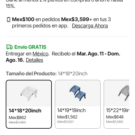
15%
.
Mex$
100
en pedidos
Mex$
3,599
+ en tus 3
primeros pedidos en app.
Descarga Ahora
Envío GRATIS
Entregar en
México
.
Recíbelo el
Mar. Ago. 11 - Dom.
Ago. 16.
Detalles
Tamaño del Producto:
14*18*20inch
14*19*19inch
15*22*19inc
14*18*20inch
Mex$1,562
Mex$648
Mex$862
Mex$1,921
Mex$1,080
Mex$1,060