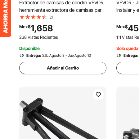
Extractor de camisas de cilindro VEVOR,
VEVOR - J
herramienta extractora de camisas para
instalar y
motores diésel, compatible con
dirección 
(2)
diámetros de 75 mm a 138 mm, tanto en
vehículos
1,658
45
Mex$
Mex$
seco como en húmedo, juego universal
Herramient
238 Vistas Recientes
111 Vistas R
de herramientas extractoras de camisas
poleas de 
de cilindro para reparación de
Disponible
Solo queda 
automóviles.
Entrega:
Sáb.Agosto 8 - Jue.Agosto 13
Entrega:
Añadir al Carrito