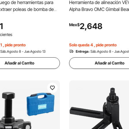
uego de herramientas para
Herramienta de alineación V
 extraer poleas de bomba de
Alpha Bravo OMC Gimbal Bea
asistida, compatible con
Installer Puller
 Ford, GM V6 y VW.
1
2,648
Mex$
as para instalar y extraer
ecientes
bomba de dirección asistida.
1 , pide pronto
Solo queda 4 , pide pronto
Sáb.Agosto 8 - Jue.Agosto 13
Entrega:
Sáb.Agosto 8 - Jue.Agos
Añadir al Carrito
Añadir al Carrito