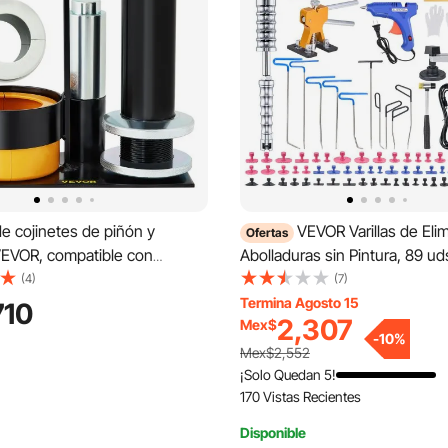
de cojinetes de piñón y
VEVOR Varillas de Eli
Ofertas
VEVOR, compatible con
Abolladuras sin Pintura, 89 ud
Dana 30, 40, 50, 60, 70, 80 y
Extractor Dorado, Lengüetas 
(4)
(7)
,25", herramienta extractora
de Pegamento, para Eliminaci
Termina Agosto 15
710
2,307
Mex$
on 3 almejas, extractor de
Abolladuras Automáticas, las
-
10
%
de acero n.° 45 para
las de Puertas
Mex$2,552
n de automóviles
¡Solo Quedan 5!
170 Vistas Recientes
Disponible