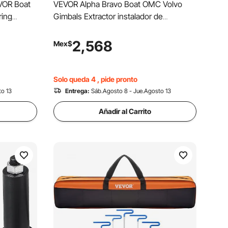
EVOR Boat
VEVOR Alpha Bravo Boat OMC Volvo
ring
Gimbals Extractor instalador de
rodamientos + herramienta de
alineación, herramienta de alineación
2,568
Mex$
Solo queda 4 , pide pronto
to 13
Entrega:
Sáb.Agosto 8 - Jue.Agosto 13
Añadir al Carrito