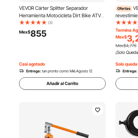
VEVOR Cárter Splitter Separador
VE
Ofertas
Herramienta Motocicleta Dirt Bike ATV
revestimie
Cárter
Caterpill
(3)
funciona e
Termina Ag
855
Mex$
3,
Mex$
pesado co
3-7/8\" a 
Mex$4,776
¡Solo Queda
Casi agotado
Solo queda 
Entrega:
tan pronto como Mié.Agosto 12
Entrega:
Añadir al Carrito