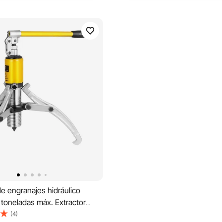
de engranajes hidráulico
toneladas máx. Extractor
 de capacidad, separador de
(4)