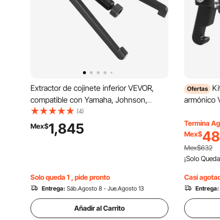
Extractor de cojinete inferior VEVOR,
Ki
Ofertas
compatible con Yamaha, Johnson,
armónico V
Evinrude, Honda, Mercury, extractor de
3 mordaza
(4)
cojinete inferior marino de acero robusto
de vehícul
Termina Ag
1,845
Mex$
48
Mex$
con brazos ajustables, funciona para
juego de e
extraer el cojinete inferior.
mordazas c
Mex$632
extraer eq
¡Solo Queda
desmontar 
Solo queda 1 , pide pronto
Casi agota
Entrega:
Sáb.Agosto 8 - Jue.Agosto 13
Entrega:
Añadir al Carrito