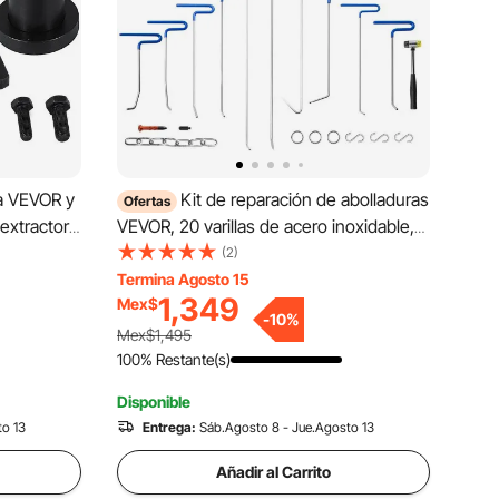
la VEVOR y
Kit de reparación de abolladuras
Ofertas
extractor
VEVOR, 20 varillas de acero inoxidable,
herramientas de reparación de
(2)
abolladuras tipo cola de ballena,
Termina Agosto 15
1,349
Mex$
herramienta profesional para eliminar
-
10
%
abolladuras por granizo, golpes en
Mex$1,495
puertas y daños menores.
100% Restante(s)
Disponible
to 13
Entrega:
Sáb.Agosto 8 - Jue.Agosto 13
Añadir al Carrito