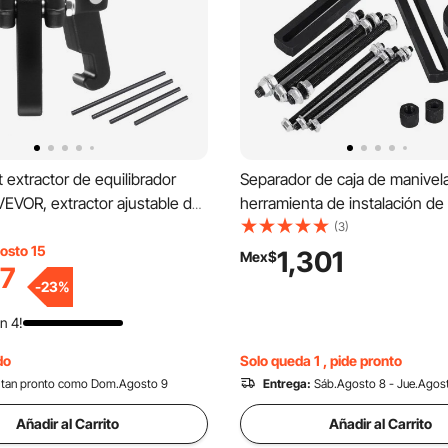
t extractor de equilibrador
Separador de caja de manive
EVOR, extractor ajustable de
herramienta de instalación de 
s compatible con la mayoría
de manivela Dirt Bike
(3)
os de modelos recientes,
osto 15
1,301
Mex$
7
xtractor de poleas de 3
-
23
%
on 4 varillas de presión para
uilibradores armónicos sin
n 4!
el radiador.
do
Solo queda 1 , pide pronto
tan pronto como Dom.Agosto 9
Entrega:
Sáb.Agosto 8 - Jue.Agos
Añadir al Carrito
Añadir al Carrito