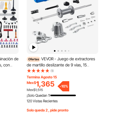
minación de
VEVOR - Juego de extractores
Ofertas
s, con
de martillo deslizante de 9 vías, 15
Extractoras
piezas para cojinetes de rueda delantera
(1)
ón de
y eje de rueda trasera, con caja de
Termina Agosto 15
1,365
Mex$
 Menores,
transporte.
-
10
%
Mex$1,515
¡Solo Quedan 1!
120 Vistas Recientes
Solo queda 2 , pide pronto