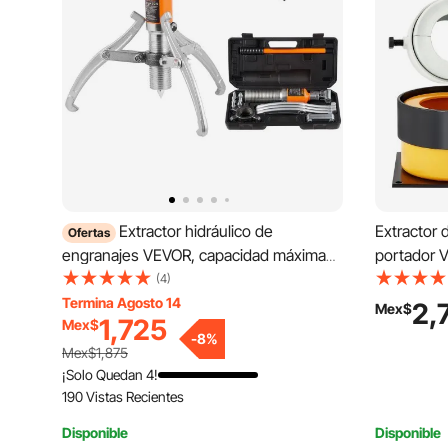
Extractor hidráulico de
Extractor 
Ofertas
engranajes VEVOR, capacidad máxima
portador 
de 15 toneladas, separador de cojinetes
cojinetes 
(4)
de rueda, extractor de 2 o 3 mordazas,
Ford de 10
Termina Agosto 14
2,
Mex$
1,725
Mex$
vertical y horizontal, extractor hidráulico
de piñón c
-
8
%
de mordazas de 12" con estuche para
cojinetes 
Mex$1,875
extraer cubos.
reparació
¡Solo Quedan 4!
190 Vistas Recientes
Disponible
Disponible