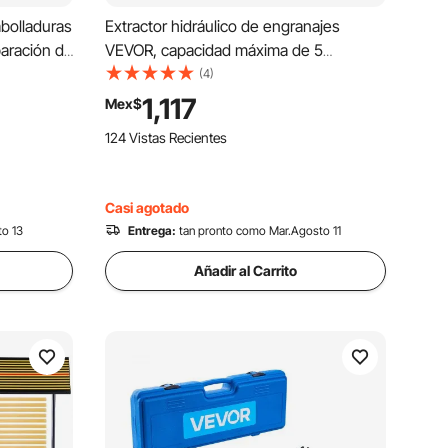
abolladuras
Extractor hidráulico de engranajes
paración de
VEVOR, capacidad máxima de 5
as de acero
toneladas, separador de cojinetes de
(4)
eparación
rueda, extractor de 2 o 3 mordazas,
1,117
Mex$
llena,
vertical y horizontal, extractor hidráulico
124 Vistas Recientes
liminar
de 8" con estuche para extraer cubos.
 pequeñas
rtas y
Casi agotado
to 13
Entrega:
tan pronto como Mar.Agosto 11
Añadir al Carrito