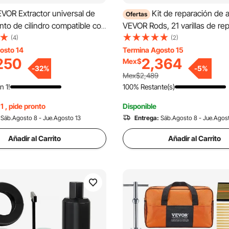
VOR Extractor universal de
Kit de reparación de 
Ofertas
nto de cilindro compatible con
VEVOR Rods, 21 varillas de re
ar CAT Mack Cummins,
abolladuras sin pintura, varill
(4)
(2)
n motores diésel de servicio
inoxidable, herramientas de r
osto 14
Termina Agosto 15
250
2,364
Mex$
n revestimiento húmedo de
de abolladuras tipo cola de ba
-
32
%
-
5
%
6-1/4\" de diáme
herramienta profesional para e
Mex$2,489
abolladuras por granizo para
n 1!
100% Restante(s)
abolladuras, golpes en las pue
1 , pide pronto
Disponible
daños por granizo.
Sáb.Agosto 8 - Jue.Agosto 13
Entrega:
Sáb.Agosto 8 - Jue.Agos
Añadir al Carrito
Añadir al Carrito