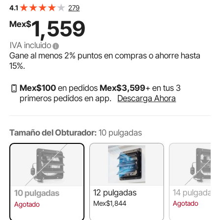
velocidad variable, 900 CFM, motor de CA, acero
279
4.1
resistente, silencioso, para cobertizos, garajes e
1,559
Mex$
invernaderos, color negro
IVA incluido
Gane al menos
2%
puntos en compras o ahorre hasta
15%
.
Mex$
100
en pedidos
Mex$
3,599
+ en tus 3
primeros pedidos en app.
Descarga Ahora
Tamaño del Obturador:
10 pulgadas
12 pulgadas
14 pulgadas
10 pulgadas
Mex$1,844
Agotado
Agotado