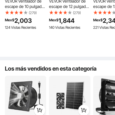
VEVOR Ventilador de
VEVOR Ventilador de
VEVOR Venti
escape de 10 pulgadas
escape de 12 pulgadas
escape de 1
para persianas, para
con persianas, para
para persian
(279)
(279)
ático, con control de
ático, de pared, con
ático, con c
2,003
1,844
2,3
Mex$
Mex$
Mex$
temperatura de
controlador de
temperatura
Ático
124 Vistas Recientes
140 Vistas Recientes
221 Vistas Re
velocidad variable y
velocidad variable, 1100
velocidad va
programación
CFM, motor de CA,
programaci
inteligente, 1000 CFM,
acero resistente,
inteligente
Cochera
motor EC,
silencioso, para
motor EC,
temporizador, para
cobertizos, garajes e
temporizado
cobertizos, garajes e
invernaderos, color
cobertizos, 
Granero
invernaderos, color
negro
invernaderos
negro
negro
Los más vendidos en esta categoría
Invernadero
Características clave