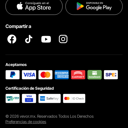
Políticas de Privacidad
Ayuda & FAQs
Pro member program T&Cs
Construcción resistente a la intemperie
Compartir a
A prueba de polvo, agua y cualquier condición.
Aceptamos
Certificación de Seguridad
© 2026 vevor.mx. Reservados Todos Los Derechos
Preferencias de cookies