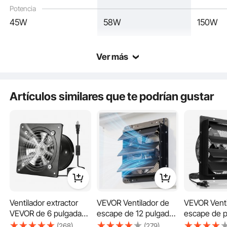
Potencia
45W
58W
150W
Fácil ajuste
Ver más
Potente flujo de aire
Artículos similares que te podrían gustar
Durabilidad duradera
Ventilador extractor
VEVOR Ventilador de
VEVOR Venti
VEVOR de 6 pulgadas,
escape de 12 pulgadas
escape de p
308 CFM, ventilador
con persianas, para
16 pulgadas,
(268)
(279)