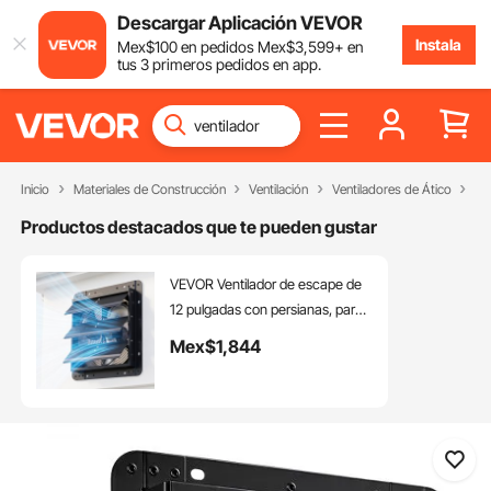
Descargar Aplicación VEVOR
Instala
Mex$
100
en pedidos
Mex$
3,599
+ en
tus 3 primeros pedidos en app.
Inicio
Materiales de Construcción
Ventilación
Ventiladores de Ático
Ve
Productos destacados que te pueden gustar
VEVOR Ventilador de escape de
12 pulgadas con persianas, para
ático, de pared, con controlador
Mex$
1,844
de velocidad variable, 1100 CFM,
motor de CA, acero resistente,
silencioso, para cobertizos,
garajes e invernaderos, color
negro