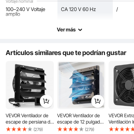
Voltaje nominal
100–240 V Voltaje
CA 120 V 60 Hz
/
amplio
Potente flujo de aire
Ver más
Durabilidad duradera
Artículos similares que te podrían gustar
Fácil ajuste
VEVOR Ventilador de
VEVOR Ventilador de
VEVOR Extra
escape de persiana de
escape de 12 pulgadas
Ventilación I
16 pulgadas, ventilador
con persianas, para
Axial de Met
(279)
(279)