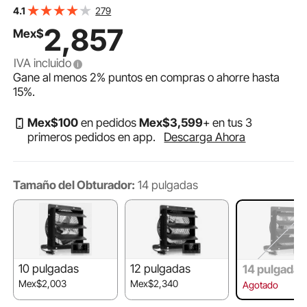
velocidad variable y programación inteligente, 2000
279
4.1
CFM, motor EC, temporizador, para cobertizos, garajes
2,857
Mex$
e invernaderos, color negro
IVA incluido
Gane al menos
2%
puntos en compras o ahorre hasta
15%
.
Mex$
100
en pedidos
Mex$
3,599
+ en tus 3
primeros pedidos en app.
Descarga Ahora
Tamaño del Obturador:
14 pulgadas
10 pulgadas
12 pulgadas
14 pulgadas
Mex$2,003
Mex$2,340
Agotado