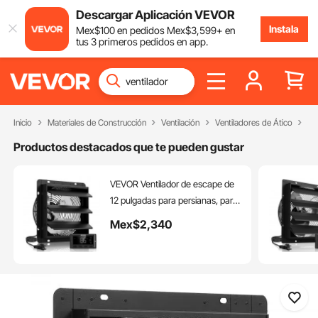
Descargar Aplicación VEVOR
Instala
Mex$
100
en pedidos
Mex$
3,599
+ en
tus 3 primeros pedidos en app.
Inicio
Materiales de Construcción
Ventilación
Ventiladores de Ático
Ve
Productos destacados que te pueden gustar
VEVOR Ventilador de escape de
12 pulgadas para persianas, para
ático, con control de temperatura
Mex$
2,340
de velocidad variable y
programación inteligente, 1500
CFM, motor EC, temporizador,
para cobertizos, garajes e
invernaderos, color negro