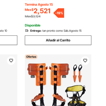
Termina Agosto 15
ora de
2,521
Mex$
de Potencia
-
19
%
e Calor,
Mex$3,124
Disponible
sto 10
Entrega:
tan pronto como Sáb.Agosto 15
Añadir al Carrito
Ofertas