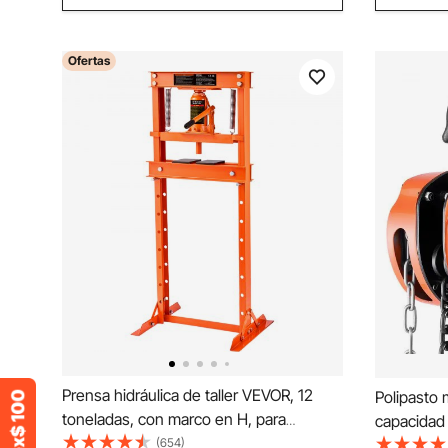
Ofertas
Prensa hidráulica de taller VEVOR, 12
Polipasto
toneladas, con marco en H, para
capacidad 
taller/garaje, ajustable con placas de
(654)
polipasto