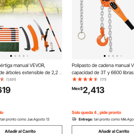
pértiga manual VEVOR,
Polipasto de cadena manual 
e árboles extensible de 2,2 a
capacidad de 3T y 6600 libras
, hoja de acero afilada y
de alta resistencia, cadena de
(1,691)
(171)
ra podar ramas altas, podadora
aleado G80 de 20 pies de ele
619
2,413
Mex$
on mangos ligeros de fibra
freno mecánico de doble trin
de 20 cm, para podar palmeras
ganchos giratorios de 360°, p
.
almacén, construcción y garaj
do
Solo queda 4 , pide pronto
tan pronto como Jue.Agosto 13
Entrega:
tan pronto como Mié.Ago
Añadir al Carrito
Añadir al Carrito