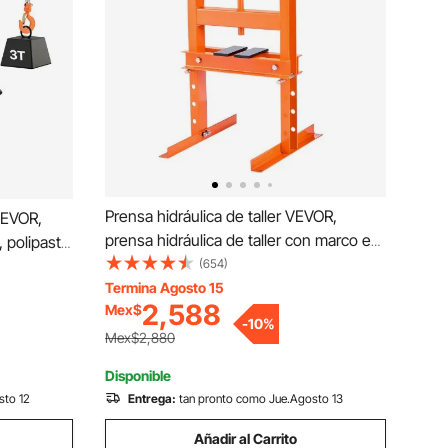
Prensa hidráulica de taller VEVOR,
VEVOR,
prensa hidráulica de taller con marco en
, polipasto
H de 6 toneladas, prensa de taller
(654)
 acero
ajustable con placas de prensado,
Termina Agosto 15
vación con
2,588
Mex$
prensa hidráulica de alta resistencia para
quete,
-
10
%
garaje, taller y piso.
ara
Mex$2,880
e.
Disponible
sto 12
Entrega:
tan pronto como Jue.Agosto 13
Añadir al Carrito