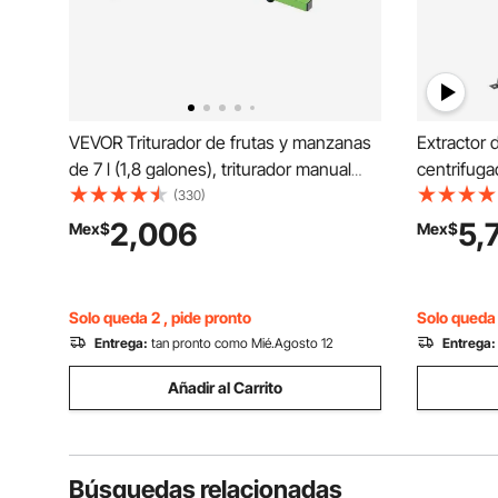
VEVOR Triturador de frutas y manzanas
Extractor 
de 7 l (1,8 galones), triturador manual
centrifuga
grande, de acero inoxidable, para
acero inox
(330)
prensar vino, sidra, manzanas y uvas,
tapa, equi
2,006
5,
Mex$
Mex$
con mango de rodillo para cocina y
de altura a
hogar, color verde
Solo queda 2 , pide pronto
Solo queda 
Entrega:
tan pronto como Mié.Agosto 12
Entrega:
Añadir al Carrito
Búsquedas relacionadas