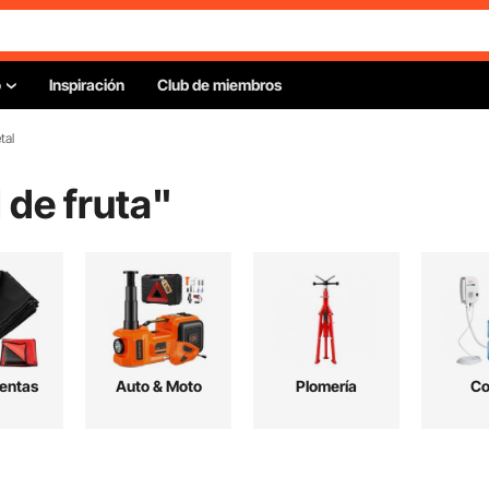
o
Inspiración
Club de miembros
tal
 de fruta
"
entas
Auto & Moto
Plomería
Co