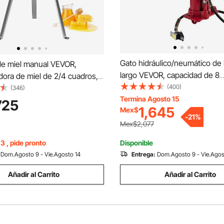
Gato hidráulico/neumático de
de miel manual VEVOR,
largo VEVOR, capacidad de 8
dora de miel de 2/4 cuadros,
toneladas/17363 libras, con 
(400)
idable, tambor centrífugo con
(346)
pistón simple y base de horqui
Termina Agosto 15
po de apicultura con soporte
725
1,645
Mex$
elevador manual con asa, par
justable.
-
21
%
taller/garaje, elevador de motor
Mex$2,077
3 , pide pronto
Disponible
Dom.Agosto 9 - Vie.Agosto 14
Entrega:
Dom.Agosto 9 - Vie.Agos
Añadir al Carrito
Añadir al Carrito