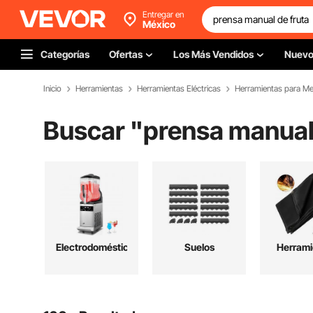
Entregar en
México
Categorías
Ofertas
Los Más Vendidos
Nuev
Inicio
Herramientas
Herramientas Eléctricas
Herramientas para Me
Buscar "
prensa manual
Electrodomésticos
Suelos
Herrami