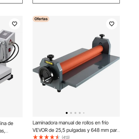
Ofertas
Laminadora manual de rollos en frío
ina de
VEVOR de 25,5 pulgadas y 648 mm para
as,
vinilo y fotos
(413)
 de Calor