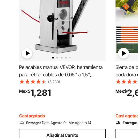
Pelacables manual VEVOR, herramienta
Sierra de 
para retirar cables de 0,06'' a 1,5'',
podadora d
opción de taladro, medidor de
8,2 metros
(3,230)
profundidad transparente, construcción
tijeras pa
1,281
2,
Mex$
Mex$
ligera de aluminio para un
de ramas c
procesamiento eficiente de chatarra de
de vidrio 
cobre.
y arbustos
Casi agotado
Casi agota
Entrega:
Dom.Agosto 9 - Vie.Agosto 14
Entrega:
Añadir al Carrito