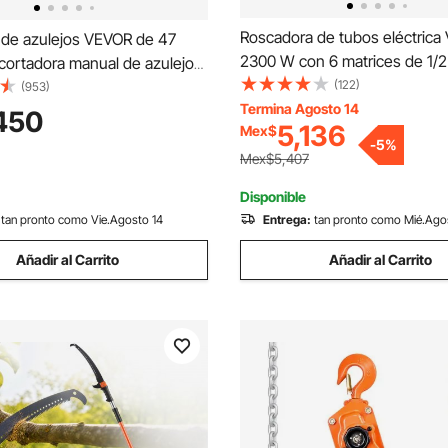
Roscadora de tubos eléctric
 de azulejos VEVOR de 47
2300 W con 6 matrices de 1/2
cortadora manual de azulejos
roscadora de tubos manual de
(122)
 de acero, máquina cortadora
(953)
motor de cobre, kit portátil c
Termina Agosto 14
s con guía láser y cortador de
450
5,136
Mex$
de transporte.
 herramienta manual para
-
5
%
lejos de porcelana y cerámica
Mex$5,407
ión.
Disponible
tan pronto como Vie.Agosto 14
Entrega:
tan pronto como Mié.Ago
Añadir al Carrito
Añadir al Carrito