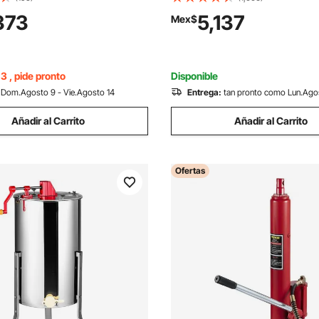
a G80 mejorada, altura de
de Alta Presión 15x15, Impres
373
5,137
Mex$
de 6 m (20 pies), polipasto de
Sublimación Industrial Digital 
lta resistencia para talleres,
para Vinilo de Transferencia d
 maquinaria automotriz, color
Fácil de Usar, Blanco
3 , pide pronto
Disponible
Dom.Agosto 9 - Vie.Agosto 14
Entrega:
tan pronto como Lun.Ago
Añadir al Carrito
Añadir al Carrito
Ofertas