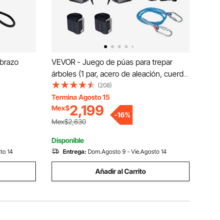
 brazo
VEVOR - Juego de púas para trepar
árboles (1 par, acero de aleación, cuerda
bomba de
y arnés de seguridad, capacidad de
(208)
lla,
carga de 159 kg), equipo de
Termina Agosto 15
2,199
Mex$
a grúas de
arboricultura para trepar y recoger fruta,
-
16
%
, rojo
color naranja
Mex$2,630
Disponible
to 14
Entrega:
Dom.Agosto 9 - Vie.Agosto 14
Añadir al Carrito