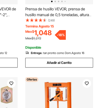
a VEVOR de
Prensa de husillo VEVOR, prensa de
"-2",
husillo manual de 0,5 toneladas, altura
 110 V con
máxima de 11,6 cm, prensa de husillo
(249)
on estuche
manual de escritorio de alta resistencia
Termina Agosto 15
1,048
Mex$
de hierro fundido, prensa manual de
-
18
%
precisión para estampado, doblado,
Mex$1,272
estirado y conformado.
Disponible
sto 12
Entrega:
tan pronto como Dom.Agosto 16
Añadir al Carrito
Ofertas