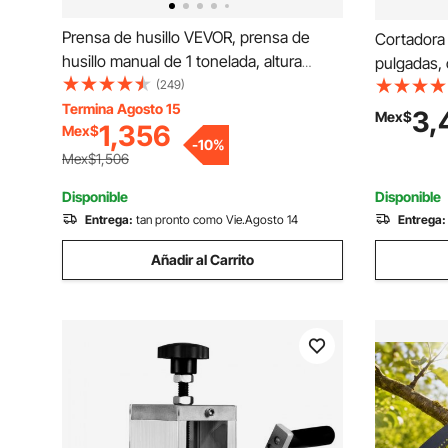
Prensa de husillo VEVOR, prensa de
Cortadora
husillo manual de 1 tonelada, altura
pulgadas, 
máxima de 5,9", prensa de husillo
(249)
con marco
manual de escritorio de alta resistencia
Termina Agosto 15
de azulejo
3,
Mex$
1,356
Mex$
de hierro fundido, prensa manual de
repuesto,
-
10
%
precisión para estampado, doblado,
cortar azu
Mex$1,506
estirado y conformado.
con precis
Disponible
Disponible
Entrega:
tan pronto como Vie.Agosto 14
Entrega:
Añadir al Carrito