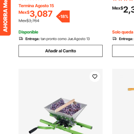
prensado, resistente, para garaje, taller
Termina Agosto 15
galvanizad
2,
Mex$
3,087
Mex$
elevación 
-
18
%
poleas de a
Mex$3,764
almacenes,
Disponible
Solo queda 
naranja.
Entrega:
tan pronto como Jue.Agosto 13
Entrega:
Añadir al Carrito