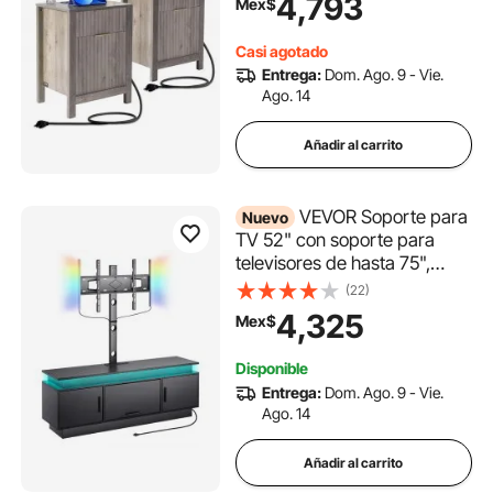
4,793
Mex$
almacenamiento y 2 cajones,
mesa auxiliar con puertos
Casi agotado
USB y enchufes, ideal para
Entrega:
Dom. Ago. 9 - Vie.
sala de estar y dormitorio,
Ago. 14
color gris
Añadir al carrito
VEVOR Soporte para
Nuevo
TV 52" con soporte para
televisores de hasta 75",
centro de entretenimiento
(22)
con toma de corriente y luces
4,325
Mex$
LED, altura ajustable, con
soporte y gabinetes de
Disponible
almacenamiento 3 niveles
Entrega:
Dom. Ago. 9 - Vie.
Ago. 14
Añadir al carrito