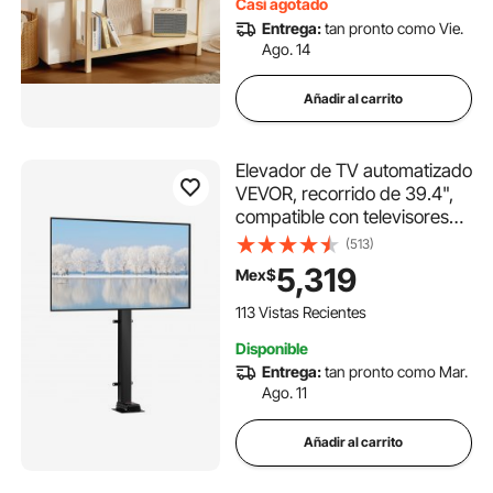
Casi agotado
Entrega:
tan pronto como Vie.
Ago. 14
Añadir al carrito
Elevador de TV automatizado
VEVOR, recorrido de 39.4",
compatible con televisores
de 32 a 70", altura ajustable
(513)
de 28.74 a 68.11", control
5,319
Mex$
remoto, carga máxima de
154 lb
113 Vistas Recientes
Disponible
Entrega:
tan pronto como Mar.
Ago. 11
Añadir al carrito