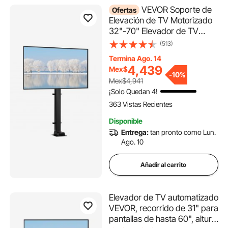
VEVOR Soporte de
Ofertas
Elevación de TV Motorizado
32"-70" Elevador de TV
Motorizado Acero al Carbono
(513)
Mecanismo de Elevación de
Termina Ago. 14
TV Motorizado Capacidad de
4,439
Mex$
Carga de 154 lbs para
-
10%
Mex$4,941
Dormitorio, Sala de
¡Solo Quedan 4!
Reuniones
363 Vistas Recientes
Disponible
Entrega:
tan pronto como Lun.
Ago. 10
Añadir al carrito
Elevador de TV automatizado
VEVOR, recorrido de 31" para
pantallas de hasta 60", altura