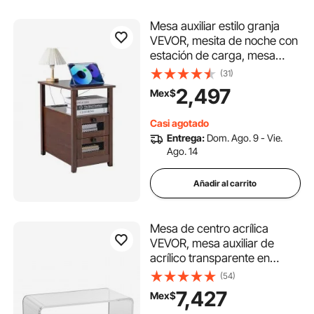
Mesa auxiliar estilo granja
VEVOR, mesita de noche con
estación de carga, mesa
auxiliar de 4 niveles con
(31)
armario de almacenamiento
2,497
Mex$
y 2 cajones, mesa auxiliar
con puertos USB y enchufes,
Casi agotado
ideal para salón y dormitorio,
Entrega:
Dom. Ago. 9 - Vie.
color marrón
Ago. 14
Añadir al carrito
Mesa de centro acrílica
VEVOR, mesa auxiliar de
acrílico transparente en
forma de C, 41 cm de alto,
(54)
ideal para café, bebidas,
7,427
Mex$
comida y aperitivos en salas