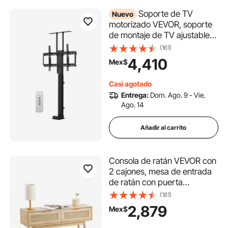
Soporte de TV
Nuevo
motorizado VEVOR, soporte
de montaje de TV ajustable
con carga máxima de 120 lb,
(161)
soporte de TV eléctrico
4,410
Mex$
vertical con control remoto,
soporte de TV motorizado
Casi agotado
con VESA máximo de 24 x 16
Entrega:
Dom. Ago. 9 - Vie.
pulgadas, para televisores de
Ago. 14
32 a 70 pulgadas
Añadir al carrito
Consola de ratán VEVOR con
2 cajones, mesa de entrada
de ratán con puerta
corrediza de ratán natural,
(181)
consola para sala de estar,
2,879
Mex$
estudio, entrada o pared de
TV, color natural.