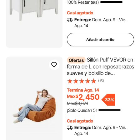
100% Restante(s)
salón, dormitorio y oficina,
color blanco
Casi agotado
Entrega:
Dom. Ago. 9 - Vie.
Ago. 14
Añadir al carrito
Sillón Puff VEVOR en
Ofertas
forma de L con reposabrazos
suaves y bolsillo de
almacenamiento, relleno de
(15)
espuma viscoelástica 25D y
Termina Ago. 14
funda de terciopelo suave,
2,450
Mex$
ideal para dormitorio o sala
-
33%
Mex$3,674
de juegos, color marrón.
¡Solo Quedan 5!
Casi agotado
Entrega:
Dom. Ago. 9 - Vie.
Ago. 14