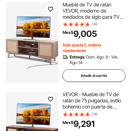
Mueble de TV de ratán
VEVOR, moderno de
mediados de siglo para TV
de 75 pulgadas, mueble de
(74)
TV de ratán bohemio con
9,005
Mex$
enchufes y puertos USB
integrados, estantes
Solo queda3, ordena
ajustables para sala de estar,
rápidamente
sala multimedia, roble
Entrega:
Dom. Ago. 9 - Vie.
Ago. 14
Añadir al carrito
VEVOR - Mueble de TV de
ratán de 75 pulgadas, estilo
bohemio con puerta de
ratán, centro de
(74)
entretenimiento con enchufe
9,291
Mex$
integrado, mueble de