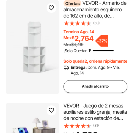
VEVOR - Armario de
Ofertas
almacenamiento esquinero
de 162 cm de alto, de
madera de 6 niveles con
(50)
puertos USB y enchufes, y
Termina Ago. 14
estantes ajustables. Armario
2,764
Mex$
esquinero independiente
-
37%
Mex$4,419
para sala de estar, cocina y
¡Solo Quedan 1!
lavadero, color blanco.
Solo queda2, ordena rápidamente
Entrega:
Dom. Ago. 9 - Vie.
Ago. 14
Añadir al carrito
VEVOR - Juego de 2 mesas
auxiliares estilo granja, mesita
de noche con estación de
carga, mesa auxiliar de 3
(31)
niveles con armario de