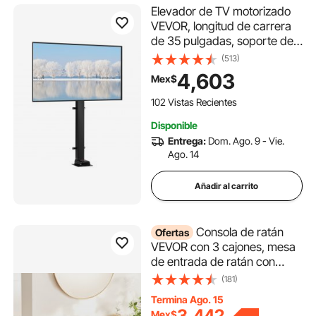
Elevador de TV motorizado
VEVOR, longitud de carrera
de 35 pulgadas, soporte de
TV motorizado apto para
(513)
elevador de TV de 32 a 65
4,603
Mex$
pulgadas con control remoto,
altura ajustable de 22 a 58
102 Vistas Recientes
pulgadas, capacidad de
Disponible
carga de 154 libras
Entrega:
Dom. Ago. 9 - Vie.
Ago. 14
Añadir al carrito
Consola de ratán
Ofertas
VEVOR con 3 cajones, mesa
de entrada de ratán con
puerta corrediza de ratán
(181)
natural, consola para sala de
Termina Ago. 15
estar, estudio, entrada o
3,442
Mex$