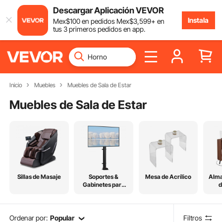
Descargar Aplicación VEVOR
Instala
Mex$
100
en pedidos
Mex$
3,599
+ en
tus 3 primeros pedidos en app.
Inicio
Muebles
Muebles de Sala de Estar
Muebles de Sala de Estar
Sillas de Masaje
Soportes &
Mesa de Acrílico
Alm
Gabinetes para
d
TV
Ordenar por:
Popular
Filtros