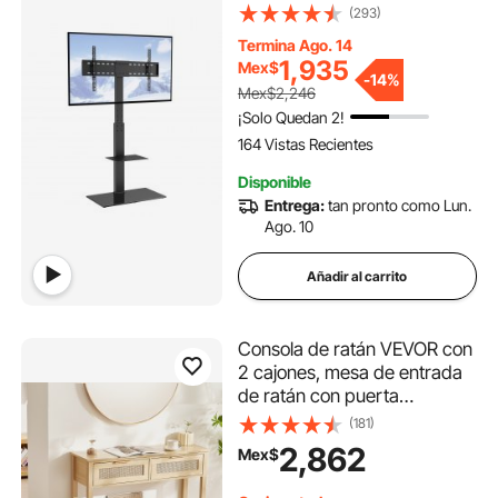
Pulgadas, Soporte para TV
(293)
de Piso portátil Ajustable en
Termina Ago. 14
Altura con Base de Vidrio
1,935
Mex$
Templado para Dormitorio,
-
14%
Mex$2,246
Sala de Estar
¡Solo Quedan 2!
164 Vistas Recientes
Disponible
Entrega:
tan pronto como Lun.
Ago. 10
Añadir al carrito
Consola de ratán VEVOR con
2 cajones, mesa de entrada
de ratán con puerta
corrediza de ratán natural,
(181)
consola para sala de estar,
2,862
Mex$
estudio, entrada o pared de
TV, color natural.