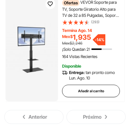
VEVOR Soporte para
Ofertas
TV, Soporte Giratorio Alto para
TV de 32 a 85 Pulgadas, Soporte
para TV de Piso portátil Ajustable
(293)
en Altura con Base de Vidrio
Termina Ago. 14
Templado para Dormitorio, Sala
1,935
Mex$
de Estar
-
14%
Mex$2,246
¡Solo Quedan 2!
164 Vistas Recientes
Disponible
Entrega:
tan pronto como
Lun. Ago. 10
Añadir al carrito
Anterior
Próximo