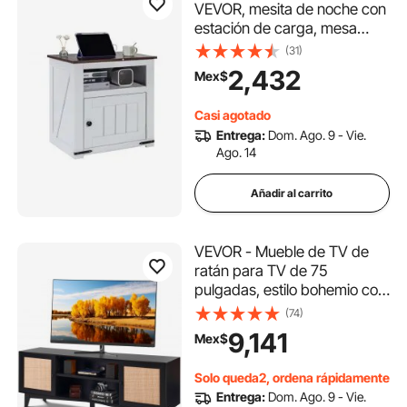
VEVOR, mesita de noche con
estación de carga, mesa
auxiliar de 3 niveles con
(31)
armario de almacenamiento,
2,432
Mex$
mesa auxiliar con puertos
USB y enchufes, ideal para
Casi agotado
salón y dormitorio, color
Entrega:
Dom. Ago. 9 - Vie.
blanco
Ago. 14
Añadir al carrito
VEVOR - Mueble de TV de
ratán para TV de 75
pulgadas, estilo bohemio con
puerta de ratán, centro de
(74)
entretenimiento con enchufe
9,141
Mex$
integrado, mueble de
almacenaje con 2 estantes,
Solo queda2, ordena rápidamente
consola de TV moderna para
Entrega:
Dom. Ago. 9 - Vie.
sala de estar y sala