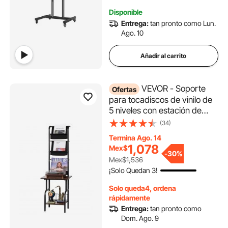
Disponible
Entrega:
tan pronto como Lun.
Ago. 10
Añadir al carrito
VEVOR - Soporte
Ofertas
para tocadiscos de vinilo de
5 niveles con estación de
carga y puertos USB,
(34)
soporte para tocadiscos con
Termina Ago. 14
estante para exhibir discos
1,078
Mex$
para sala de estar y
-
30%
Mex$1,536
dormitorio, color negro
¡Solo Quedan 3!
Solo queda4, ordena
rápidamente
Entrega:
tan pronto como
Dom. Ago. 9