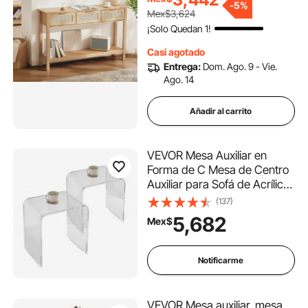
pared de TV, color natural.
-
5%
Mex$3,624
¡Solo Quedan 1!
Casi agotado
Entrega:
Dom. Ago. 9 - Vie.
Ago. 14
Añadir al carrito
VEVOR Mesa Auxiliar en
Forma de C Mesa de Centro
Auxiliar para Sofá de Acrílico
2 PCS Mesita de Noche
(137)
Carga Máxima 25 kg para
5,682
Mex$
Negocios al Alcance de
Mano Salón Dormitorio,
Transparente 415x305x460
Notificarme
mm
VEVOR Mesa auxiliar, mesa