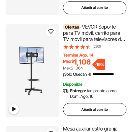
Añadir al carrito
VEVOR Soporte
Ofertas
para TV móvil, carrito para
TV móvil para televisores de
23 a 60 pulgadas, soporte
(293)
para TV portátil ajustable en
Termina Ago. 14
altura con ruedas, con
1,106
Mex$
bandeja para dispositivos
-
19%
Mex$1,364
audiovisuales, soporte para
¡Solo Quedan 4!
TV rodante con soporte para
dormitorio, sala de estar
Disponible
Entrega:
tan pronto como
Dom. Ago. 16
Añadir al carrito
Mesa auxiliar estilo granja