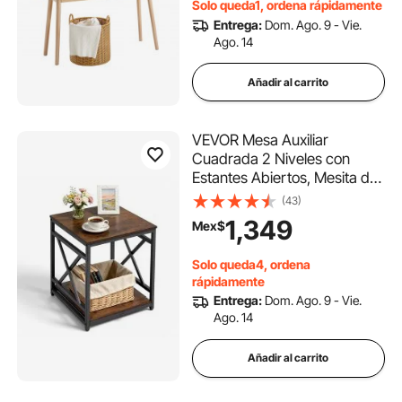
Solo queda1, ordena rápidamente
Entrega:
Dom. Ago. 9 - Vie.
Ago. 14
Añadir al carrito
VEVOR Mesa Auxiliar
Cuadrada 2 Niveles con
Estantes Abiertos, Mesita de
Noche con Marco de Metal
(43)
en Forma de X, Escritorio de
1,349
Mex$
Centro 45,7x45,7x51 cm,
para Sala de Estar,
Solo queda4, ordena
Dormitorio, Oficina, Marrón
rápidamente
Entrega:
Dom. Ago. 9 - Vie.
Ago. 14
Añadir al carrito