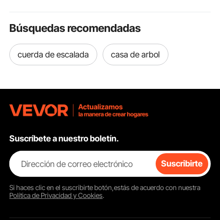
Amarillo
mm, libre de plomo y
Almacenami
BPA.
Búsquedas recomendadas
cuerda de escalada
casa de arbol
Suscríbete a nuestro boletín.
Dirección de correo electrónico
Suscribirte
Si haces clic en el
suscribirte
botón,estás de acuerdo con nuestra
Política de Privacidad y Cookies
.