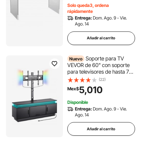
de estar, patios y terrazas.
Solo queda3, ordena
rápidamente
Entrega:
Dom. Ago. 9 - Vie.
Ago. 14
Añadir al carrito
Soporte para TV
Nuevo
VEVOR de 60" con soporte
para televisores de hasta 75",
centro de entretenimiento
(22)
con toma de corriente y luces
5,010
Mex$
LED, consola de TV de altura
ajustable con soporte y
Disponible
gabinetes de
Entrega:
Dom. Ago. 9 - Vie.
almacenamiento de 3 niveles
Ago. 14
para dormitorio y sala de
estar.
Añadir al carrito