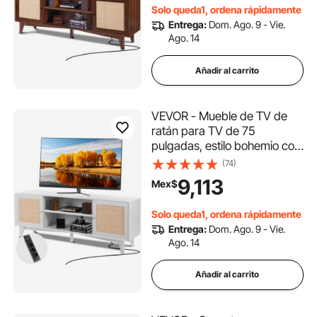
almacenaje con 2 estantes,
Solo queda1, ordena rápidamente
consola de TV moderna para
Entrega:
Dom. Ago. 9 - Vie.
sala de estar y sala
Ago. 14
multimedia, color nogal
Añadir al carrito
VEVOR - Mueble de TV de
ratán para TV de 75
pulgadas, estilo bohemio con
puerta de ratán, centro de
(74)
entretenimiento con enchufe
9,113
Mex$
integrado, mueble de
almacenaje con 2 estantes,
Solo queda1, ordena rápidamente
consola de TV moderna para
Entrega:
Dom. Ago. 9 - Vie.
sala de estar y sala
Ago. 14
multimedia, color blanco
Añadir al carrito