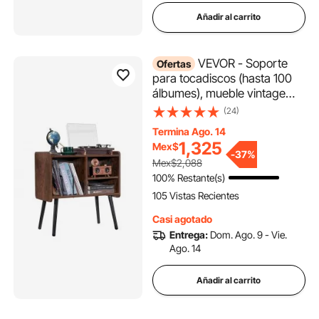
Añadir al carrito
VEVOR - Soporte
Ofertas
para tocadiscos (hasta 100
álbumes), mueble vintage
para discos de vinilo con
(24)
estantes extraíbles, mesa
Termina Ago. 14
para tocadiscos con altura
1,325
Mex$
ajustable para salón y
-
37%
Mex$2,088
dormitorio, color marrón
100% Restante(s)
105 Vistas Recientes
Casi agotado
Entrega:
Dom. Ago. 9 - Vie.
Ago. 14
Añadir al carrito