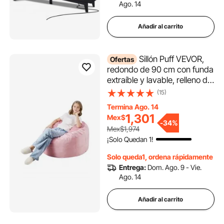
Ago. 14
multimedia, color negro
Añadir al carrito
Sillón Puff VEVOR,
Ofertas
redondo de 90 cm con funda
extraíble y lavable, relleno de
espuma viscoelástica 25D y
(15)
terciopelo holandés suave,
Termina Ago. 14
ideal para dormitorio o sala
1,301
Mex$
de juegos, color rosa
-
34%
Mex$1,974
¡Solo Quedan 1!
Solo queda1, ordena rápidamente
Entrega:
Dom. Ago. 9 - Vie.
Ago. 14
Añadir al carrito