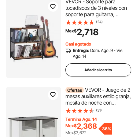
VEVOR - Soporte para
tocadiscos de 3 niveles con
soporte para guitarra,
soporte para tocadiscos con
(24)
capacidad para hasta 300
2,718
Mex$
álbumes, mueble para discos
de vinilo con marco de malla
Casi agotado
metálica para sala de estar y
Entrega:
Dom. Ago. 9 - Vie.
dormitorio, color negro
Ago. 14
Añadir al carrito
VEVOR - Juego de 2
Ofertas
mesas auxiliares estilo granja,
mesita de noche con
estación de carga, mesa
(31)
auxiliar de 3 niveles con
Termina Ago. 14
armario de almacenamiento,
2,368
Mex$
mesa auxiliar con puertos
-
36%
Mex$3,672
USB y enchufes, ideal para