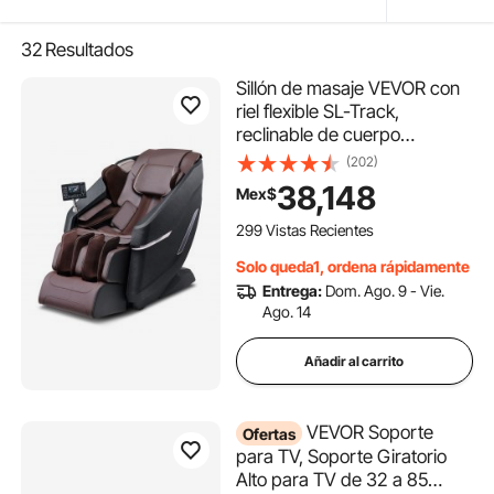
32
Resultados
Sillón de masaje VEVOR con
riel flexible SL-Track,
reclinable de cuerpo
completo con gravedad
(202)
cero, 10-18 modos
38,148
Mex$
automáticos, shiatsu 3D,
calefacción, altavoz
299 Vistas Recientes
Bluetooth, airbag, rodillo para
Solo queda1, ordena rápidamente
pies y pantalla táctil.
Entrega:
Dom. Ago. 9 - Vie.
Ago. 14
Añadir al carrito
VEVOR Soporte
Ofertas
para TV, Soporte Giratorio
Alto para TV de 32 a 85