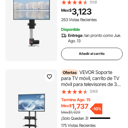
ajustable de 42" a 73",
(513)
control remoto, soporta 132
3,123
Mex$
lb
263 Vistas Recientes
Disponible
Entrega:
tan pronto como Jue.
Ago. 13
Añadir al carrito
VEVOR Soporte
Ofertas
para TV móvil, carrito de TV
móvil para televisores de 32
a 70 pulgadas, soporte para
(293)
TV portátil ajustable en altura
Termina Ago. 15
con ruedas, bandeja doble
1,737
Mex$
para dispositivos
-
10%
Mex$1,929
audiovisuales, soporte para
¡Solo Quedan 3!
TV rodante con soporte para
175 Vistas Recientes
dormitorio, sala de estar